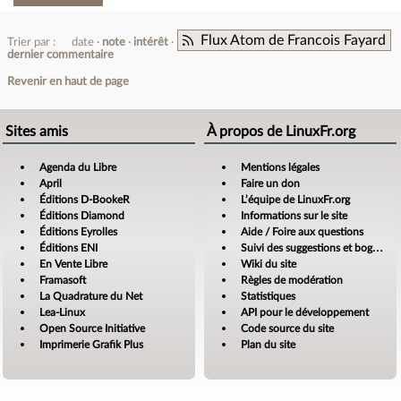
Flux Atom de Francois Fayard
Trier par :
date
note
intérêt
dernier commentaire
Revenir en haut de page
Sites amis
À propos de LinuxFr.org
Agenda du Libre
Mentions légales
April
Faire un don
Éditions D-BookeR
L’équipe de LinuxFr.org
Éditions Diamond
Informations sur le site
Éditions Eyrolles
Aide / Foire aux questions
Éditions ENI
Suivi des suggestions et bogues
En Vente Libre
Wiki du site
Framasoft
Règles de modération
La Quadrature du Net
Statistiques
Lea-Linux
API pour le développement
Open Source Initiative
Code source du site
Imprimerie Grafik Plus
Plan du site