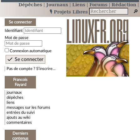
Dépêches
Journaux
Liens
Forums
Rédaction
🎙️ Projets Libres
Se connecter
Identifiant
Mot de passe
Connexion automatique
Pas de compte ? S’inscrire…
Francois
Fayard
journaux
dépêches
liens
messages sur les forums
entrées du suivi
ajouts au wiki
commentaires
Derniers
contenus