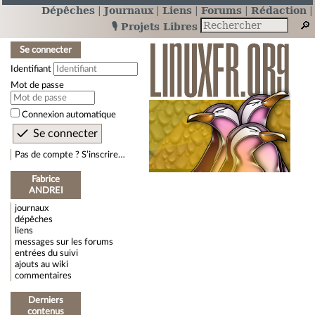
Dépêches
Journaux
Liens
Forums
Rédaction
🎙️ Projets Libres
Se connecter
Identifiant
Mot de passe
Connexion automatique
Pas de compte ? S’inscrire…
Fabrice
ANDREI
journaux
dépêches
liens
messages sur les forums
entrées du suivi
ajouts au wiki
commentaires
Derniers
contenus