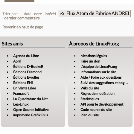
Flux Atom de Fabrice ANDREI
Trier par :
date
note
intérêt
dernier commentaire
Revenir en haut de page
Sites amis
À propos de LinuxFr.org
Agenda du Libre
Mentions légales
April
Faire un don
Éditions D-BookeR
L’équipe de LinuxFr.org
Éditions Diamond
Informations sur le site
Éditions Eyrolles
Aide / Foire aux questions
Éditions ENI
Suivi des suggestions et bogues
En Vente Libre
Wiki du site
Framasoft
Règles de modération
La Quadrature du Net
Statistiques
Lea-Linux
API pour le développement
Open Source Initiative
Code source du site
Imprimerie Grafik Plus
Plan du site