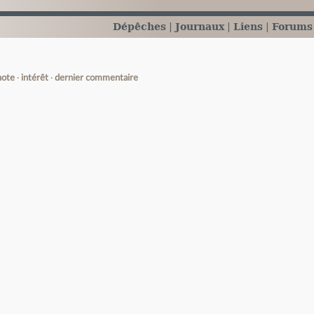
Dépêches
Journaux
Liens
Forums
note
intérêt
dernier commentaire
e