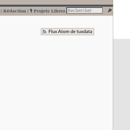
Rédaction
🎙️ Projets Libres
Flux Atom de tuxdata