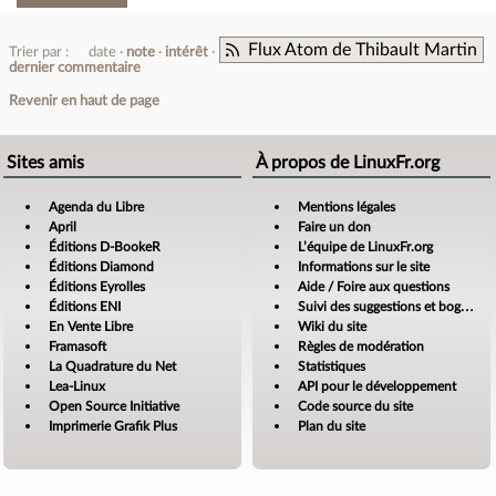
Flux Atom de Thibault Martin
Trier par :
date
note
intérêt
dernier commentaire
Revenir en haut de page
Sites amis
À propos de LinuxFr.org
Agenda du Libre
Mentions légales
April
Faire un don
Éditions D-BookeR
L’équipe de LinuxFr.org
Éditions Diamond
Informations sur le site
Éditions Eyrolles
Aide / Foire aux questions
Éditions ENI
Suivi des suggestions et bogues
En Vente Libre
Wiki du site
Framasoft
Règles de modération
La Quadrature du Net
Statistiques
Lea-Linux
API pour le développement
Open Source Initiative
Code source du site
Imprimerie Grafik Plus
Plan du site