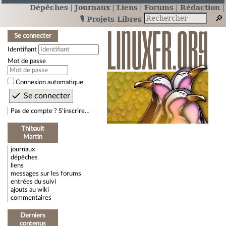
Dépêches
Journaux
Liens
Forums
Rédaction
🎙️ Projets Libres
Se connecter
Identifiant
Mot de passe
Connexion automatique
Pas de compte ? S’inscrire…
Thibault
Martin
journaux
dépêches
liens
messages sur les forums
entrées du suivi
ajouts au wiki
commentaires
Derniers
contenus