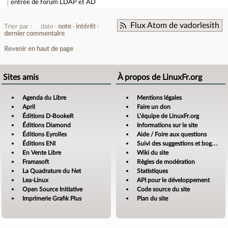
entrée de forum
LDAP et AD
Flux Atom de vadorlesith
Trier par :
date
note
intérêt
dernier commentaire
Revenir en haut de page
Sites amis
À propos de LinuxFr.org
Agenda du Libre
Mentions légales
April
Faire un don
Éditions D-BookeR
L’équipe de LinuxFr.org
Éditions Diamond
Informations sur le site
Éditions Eyrolles
Aide / Foire aux questions
Éditions ENI
Suivi des suggestions et bogues
En Vente Libre
Wiki du site
Framasoft
Règles de modération
La Quadrature du Net
Statistiques
Lea-Linux
API pour le développement
Open Source Initiative
Code source du site
Imprimerie Grafik Plus
Plan du site