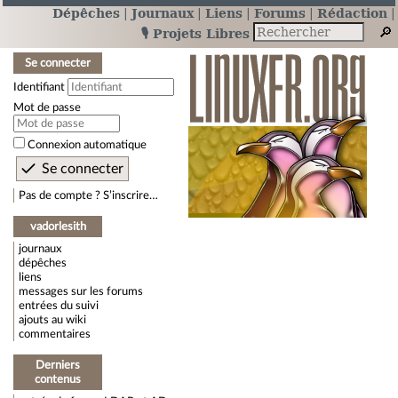
Dépêches
Journaux
Liens
Forums
Rédaction
🎙️ Projets Libres
Se connecter
Identifiant
Mot de passe
Connexion automatique
Pas de compte ? S’inscrire…
vadorlesith
journaux
dépêches
liens
messages sur les forums
entrées du suivi
ajouts au wiki
commentaires
Derniers
contenus