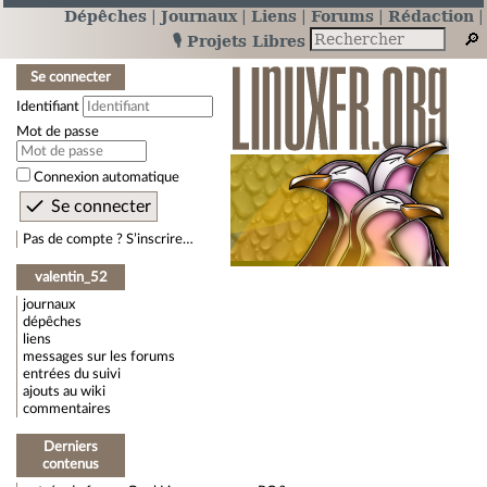
Dépêches
Journaux
Liens
Forums
Rédaction
🎙️ Projets Libres
Se connecter
Identifiant
Mot de passe
Connexion automatique
Pas de compte ? S’inscrire…
valentin_52
journaux
dépêches
liens
messages sur les forums
entrées du suivi
ajouts au wiki
commentaires
Derniers
contenus