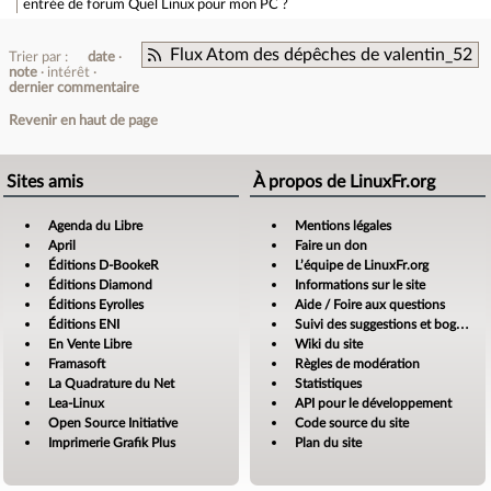
entrée de forum
Quel Linux pour mon PC ?
Flux Atom des dépêches de valentin_52
Trier par :
date
note
intérêt
dernier commentaire
Revenir en haut de page
Sites amis
À propos de LinuxFr.org
Agenda du Libre
Mentions légales
April
Faire un don
Éditions D-BookeR
L’équipe de LinuxFr.org
Éditions Diamond
Informations sur le site
Éditions Eyrolles
Aide / Foire aux questions
Éditions ENI
Suivi des suggestions et bogues
En Vente Libre
Wiki du site
Framasoft
Règles de modération
La Quadrature du Net
Statistiques
Lea-Linux
API pour le développement
Open Source Initiative
Code source du site
Imprimerie Grafik Plus
Plan du site