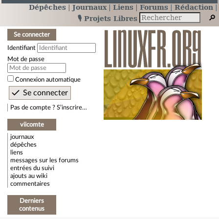
Dépêches
Journaux
Liens
Forums
Rédaction
🎙️ Projets Libres
Se connecter
Identifiant
Mot de passe
Connexion automatique
Pas de compte ? S’inscrire…
viicomte
journaux
dépêches
liens
messages sur les forums
entrées du suivi
ajouts au wiki
commentaires
Derniers
contenus