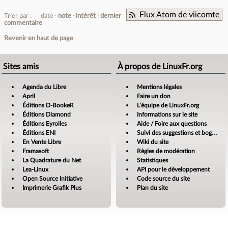
Flux Atom de viicomte
Trier par :
date
note
intérêt
dernier
commentaire
Revenir en haut de page
Sites amis
À propos de LinuxFr.org
Agenda du Libre
Mentions légales
April
Faire un don
Éditions D-BookeR
L’équipe de LinuxFr.org
Éditions Diamond
Informations sur le site
Éditions Eyrolles
Aide / Foire aux questions
Éditions ENI
Suivi des suggestions et bogues
En Vente Libre
Wiki du site
Framasoft
Règles de modération
La Quadrature du Net
Statistiques
Lea-Linux
API pour le développement
Open Source Initiative
Code source du site
Imprimerie Grafik Plus
Plan du site