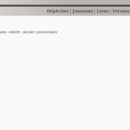
Dépêches
Journaux
Liens
Forums
note
intérêt
dernier commentaire
e