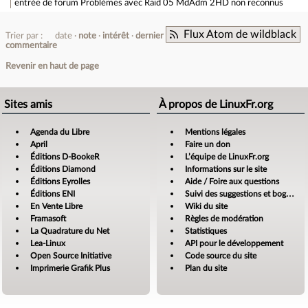
entrée de forum
Problèmes avec Raid 05 MdAdm 2HD non reconnus
Flux Atom de wildblack
Trier par :
date
note
intérêt
dernier
commentaire
Revenir en haut de page
Sites amis
À propos de LinuxFr.org
Agenda du Libre
Mentions légales
April
Faire un don
Éditions D-BookeR
L’équipe de LinuxFr.org
Éditions Diamond
Informations sur le site
Éditions Eyrolles
Aide / Foire aux questions
Éditions ENI
Suivi des suggestions et bogues
En Vente Libre
Wiki du site
Framasoft
Règles de modération
La Quadrature du Net
Statistiques
Lea-Linux
API pour le développement
Open Source Initiative
Code source du site
Imprimerie Grafik Plus
Plan du site