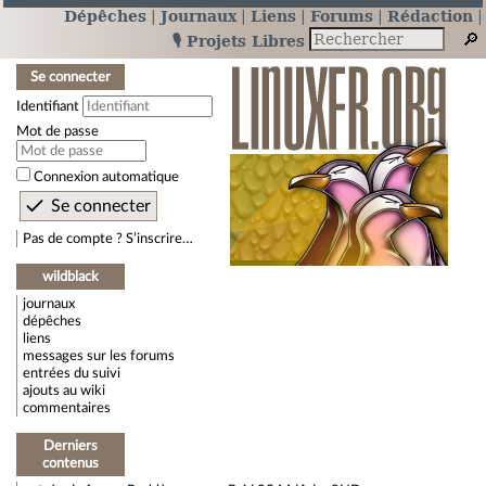
Dépêches
Journaux
Liens
Forums
Rédaction
🎙️ Projets Libres
Se connecter
Identifiant
Mot de passe
Connexion automatique
Pas de compte ? S’inscrire…
wildblack
journaux
dépêches
liens
messages sur les forums
entrées du suivi
ajouts au wiki
commentaires
Derniers
contenus