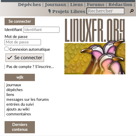
Dépêches
Journaux
Liens
Forums
Rédaction
🎙️ Projets Libres
Se connecter
Identifiant
Mot de passe
Connexion automatique
Pas de compte ? S’inscrire…
wjlk
journaux
dépêches
liens
messages sur les forums
entrées du suivi
ajouts au wiki
commentaires
Derniers
contenus