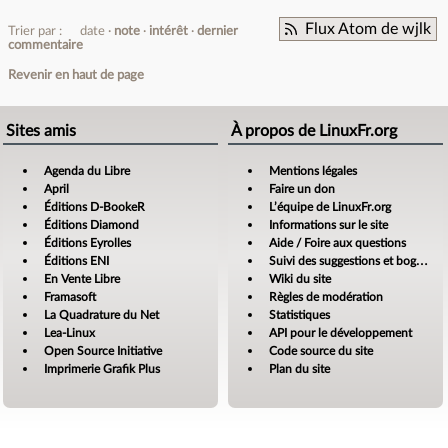
Flux Atom de wjlk
Trier par :
date
note
intérêt
dernier
commentaire
Revenir en haut de page
Sites amis
À propos de LinuxFr.org
Agenda du Libre
Mentions légales
April
Faire un don
Éditions D-BookeR
L’équipe de LinuxFr.org
Éditions Diamond
Informations sur le site
Éditions Eyrolles
Aide / Foire aux questions
Éditions ENI
Suivi des suggestions et bogues
En Vente Libre
Wiki du site
Framasoft
Règles de modération
La Quadrature du Net
Statistiques
Lea-Linux
API pour le développement
Open Source Initiative
Code source du site
Imprimerie Grafik Plus
Plan du site