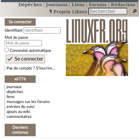
Dépêches
Journaux
Liens
Forums
Rédaction
🎙️ Projets Libres
Se connecter
Identifiant
Mot de passe
Connexion automatique
Pas de compte ? S’inscrire…
x6776
journaux
dépêches
liens
messages sur les forums
entrées du suivi
ajouts au wiki
commentaires
Derniers
contenus