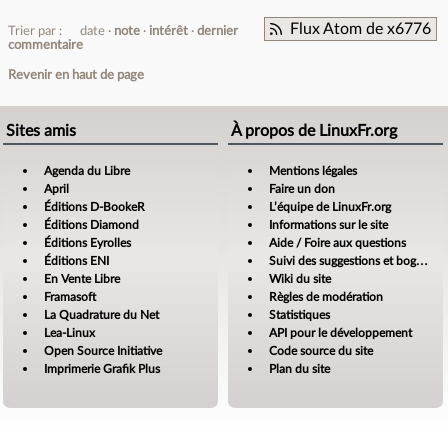
Flux Atom de x6776
Trier par :
date
note
intérêt
dernier
commentaire
Revenir en haut de page
Sites amis
À propos de LinuxFr.org
Agenda du Libre
Mentions légales
April
Faire un don
Éditions D-BookeR
L’équipe de LinuxFr.org
Éditions Diamond
Informations sur le site
Éditions Eyrolles
Aide / Foire aux questions
Éditions ENI
Suivi des suggestions et bogues
En Vente Libre
Wiki du site
Framasoft
Règles de modération
La Quadrature du Net
Statistiques
Lea-Linux
API pour le développement
Open Source Initiative
Code source du site
Imprimerie Grafik Plus
Plan du site