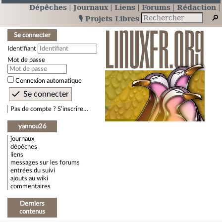
Dépêches
Journaux
Liens
Forums
Rédaction
🎙️ Projets Libres
Se connecter
Identifiant
Mot de passe
Connexion automatique
Pas de compte ? S’inscrire…
yannou26
journaux
dépêches
liens
messages sur les forums
entrées du suivi
ajouts au wiki
commentaires
Derniers
contenus