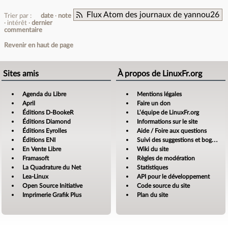
Flux Atom des journaux de yannou26
Trier par :
date
note
intérêt
dernier
commentaire
Revenir en haut de page
Sites amis
À propos de LinuxFr.org
Agenda du Libre
Mentions légales
April
Faire un don
Éditions D-BookeR
L’équipe de LinuxFr.org
Éditions Diamond
Informations sur le site
Éditions Eyrolles
Aide / Foire aux questions
Éditions ENI
Suivi des suggestions et bogues
En Vente Libre
Wiki du site
Framasoft
Règles de modération
La Quadrature du Net
Statistiques
Lea-Linux
API pour le développement
Open Source Initiative
Code source du site
Imprimerie Grafik Plus
Plan du site