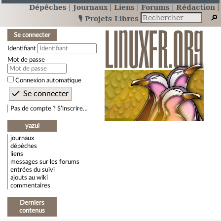
Dépêches
Journaux
Liens
Forums
Rédaction
🎙️ Projets Libres
Se connecter
Identifiant
Mot de passe
Connexion automatique
Pas de compte ? S’inscrire…
yazul
journaux
dépêches
liens
messages sur les forums
entrées du suivi
ajouts au wiki
commentaires
Derniers
contenus