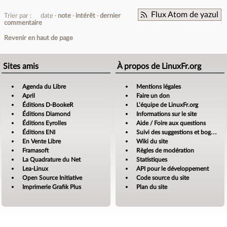
Flux Atom de yazul
Trier par :
date
note
intérêt
dernier
commentaire
Revenir en haut de page
Sites amis
À propos de LinuxFr.org
Agenda du Libre
Mentions légales
April
Faire un don
Éditions D-BookeR
L’équipe de LinuxFr.org
Éditions Diamond
Informations sur le site
Éditions Eyrolles
Aide / Foire aux questions
Éditions ENI
Suivi des suggestions et bogues
En Vente Libre
Wiki du site
Framasoft
Règles de modération
La Quadrature du Net
Statistiques
Lea-Linux
API pour le développement
Open Source Initiative
Code source du site
Imprimerie Grafik Plus
Plan du site