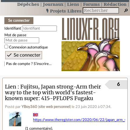
Dépêches
Journaux
Liens
Forums
Rédaction
🎙️ Projets Libres
Se connecter
Identifiant
Mot de passe
Connexion automatique
Pas de compte ? S’inscrire…
6
Lien
Fujitsu, Japan strong-Arm their
way to the top with world's fastest-
known super: 415-PFLOPS Fugaku
Posté par
YBoy360
(
site web personnel
)
le 23 juin 2020 à 07:34
.
https://www.theregister.com/2020/06/22/japan_arm_su
(
1 commentaire
).