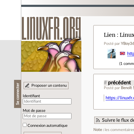
Lien
Linux
Posté par
YBoy3
htt
(
1 comm
#
précédent
Se connecter
Proposer un contenu
Posté par
Benoît 
Identifiant
https://linux
Mot de passe
Suivre le flux
Connexion automatique
Note :
les commentaires 