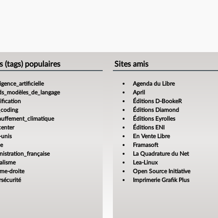
e
s (tags) populaires
Sites amis
ligence_artificielle
Agenda du Libre
ds_modèles_de_langage
April
fication
Éditions D-BookeR
_coding
Éditions Diamond
auffement_climatique
Éditions Eyrolles
center
Éditions ENI
-unis
En Vente Libre
ce
Framasoft
istration_française
La Quadrature du Net
alisme
Lea-Linux
ême-droite
Open Source Initiative
sécurité
Imprimerie Grafik Plus