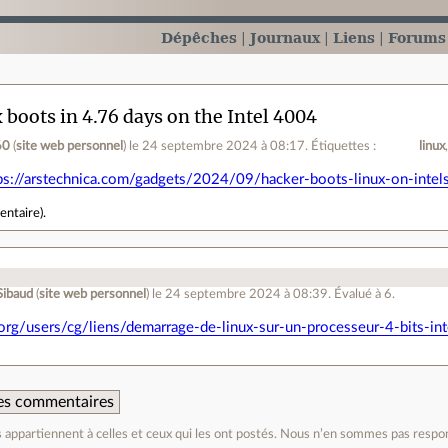
Dépêches
Journaux
Liens
Forums
 boots in 4.76 days on the Intel 4004
60
(
site web personnel
)
le 24 septembre 2024 à 08:17
.
Étiquettes :
linux
ps://arstechnica.com/gadgets/2024/09/hacker-boots-linux-on-intels
entaire
).
Sibaud
(
site web personnel
)
le 24 septembre 2024 à 08:39
.
Évalué à
6
.
fr.org/users/cg/liens/demarrage-de-linux-sur-un-processeur-4-bits-
 des commentaires
appartiennent à celles et ceux qui les ont postés. Nous n’en sommes pas respo