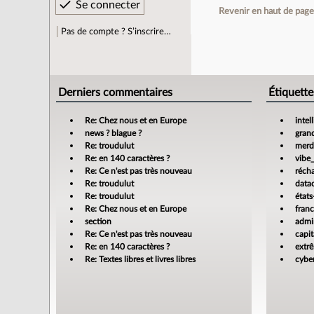
Revenir en haut de pag
Pas de compte ? S’inscrire…
Derniers commentaires
Étiquette
Re: Chez nous et en Europe
intel
news ? blague ?
gran
Re: troudulut
merdi
Re: en 140 caractères ?
vibe
Re: Ce n'est pas très nouveau
réch
Re: troudulut
data
Re: troudulut
états
Re: Chez nous et en Europe
fran
section
admin
Re: Ce n'est pas très nouveau
capit
Re: en 140 caractères ?
extr
Re: Textes libres et livres libres
cyber