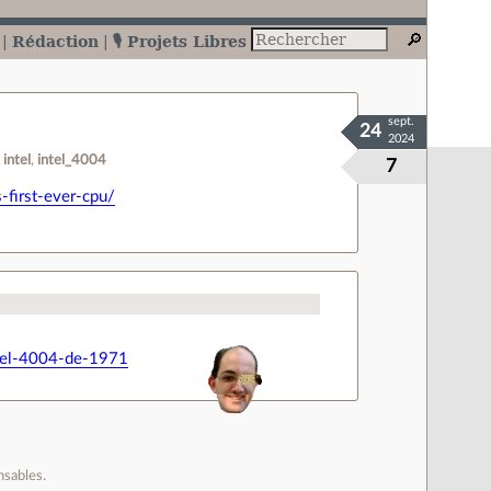
Rédaction
🎙️ Projets Libres
sept.
24
2024
intel
intel_4004
7
-first-ever-cpu/
intel-4004-de-1971
nsables.