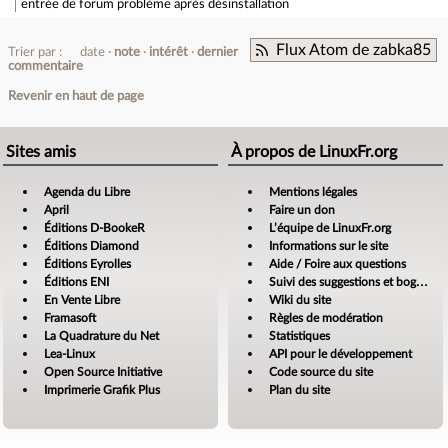
entrée de forum
problème après désinstallation
Flux Atom de zabka85
Trier par :
date
note
intérêt
dernier
commentaire
Revenir en haut de page
Sites amis
À propos de LinuxFr.org
Agenda du Libre
Mentions légales
April
Faire un don
Éditions D-BookeR
L’équipe de LinuxFr.org
Éditions Diamond
Informations sur le site
Éditions Eyrolles
Aide / Foire aux questions
Éditions ENI
Suivi des suggestions et bogues
En Vente Libre
Wiki du site
Framasoft
Règles de modération
La Quadrature du Net
Statistiques
Lea-Linux
API pour le développement
Open Source Initiative
Code source du site
Imprimerie Grafik Plus
Plan du site