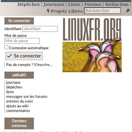
Dépêches
Journaux
Liens
Forums
Rédaction
🎙️ Projets Libres
Se connecter
Identifiant
Mot de passe
Connexion automatique
Pas de compte ? S’inscrire…
zabka85
journaux
dépêches
liens
messages sur les forums
entrées du suivi
ajouts au wiki
commentaires
Derniers
contenus