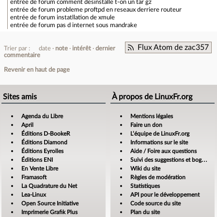
entrée de forum
comment desinstalle t-on un tar gz
entrée de forum
probleme proftpd en reseaux derriere routeur
entrée de forum
instatllation de xmule
entrée de forum
pas d internet sous mandrake
Flux Atom de zac357
Trier par :
date
note
intérêt
dernier
commentaire
Revenir en haut de page
Sites amis
À propos de LinuxFr.org
Agenda du Libre
Mentions légales
April
Faire un don
Éditions D-BookeR
L’équipe de LinuxFr.org
Éditions Diamond
Informations sur le site
Éditions Eyrolles
Aide / Foire aux questions
Éditions ENI
Suivi des suggestions et bogues
En Vente Libre
Wiki du site
Framasoft
Règles de modération
La Quadrature du Net
Statistiques
Lea-Linux
API pour le développement
Open Source Initiative
Code source du site
Imprimerie Grafik Plus
Plan du site