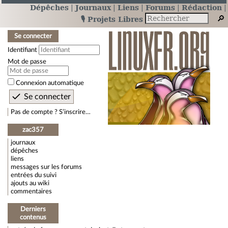
Dépêches
Journaux
Liens
Forums
Rédaction
🎙️ Projets Libres
Se connecter
Identifiant
Mot de passe
Connexion automatique
Pas de compte ? S’inscrire…
zac357
journaux
dépêches
liens
messages sur les forums
entrées du suivi
ajouts au wiki
commentaires
Derniers
contenus