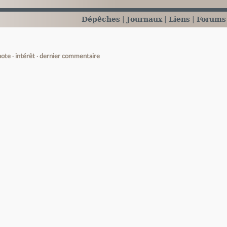
Dépêches
Journaux
Liens
Forums
note
intérêt
dernier commentaire
e