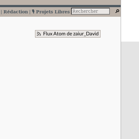
Rédaction
🎙️ Projets Libres
Flux Atom de zaiur_David