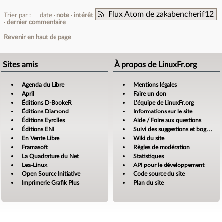
Flux Atom de zakabencherif12
Trier par :
date
note
intérêt
dernier commentaire
Revenir en haut de page
Sites amis
À propos de LinuxFr.org
Agenda du Libre
Mentions légales
April
Faire un don
Éditions D-BookeR
L’équipe de LinuxFr.org
Éditions Diamond
Informations sur le site
Éditions Eyrolles
Aide / Foire aux questions
Éditions ENI
Suivi des suggestions et bogues
En Vente Libre
Wiki du site
Framasoft
Règles de modération
La Quadrature du Net
Statistiques
Lea-Linux
API pour le développement
Open Source Initiative
Code source du site
Imprimerie Grafik Plus
Plan du site