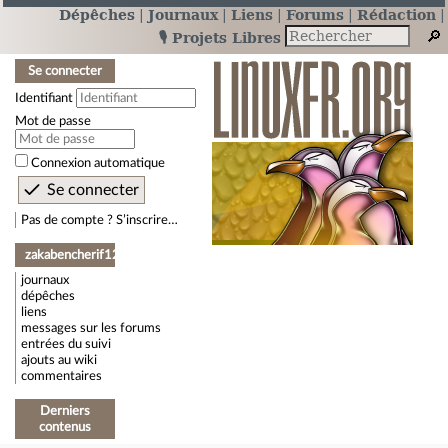
Dépêches
Journaux
Liens
Forums
Rédaction
🎙️ Projets Libres
Se connecter
Identifiant
Mot de passe
Connexion automatique
Pas de compte ? S’inscrire…
zakabencherif12
journaux
dépêches
liens
messages sur les forums
entrées du suivi
ajouts au wiki
commentaires
Derniers
contenus