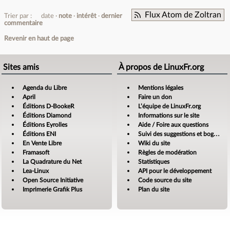
Flux Atom de Zoltran
Trier par :
date
note
intérêt
dernier
commentaire
Revenir en haut de page
Sites amis
À propos de LinuxFr.org
Agenda du Libre
Mentions légales
April
Faire un don
Éditions D-BookeR
L’équipe de LinuxFr.org
Éditions Diamond
Informations sur le site
Éditions Eyrolles
Aide / Foire aux questions
Éditions ENI
Suivi des suggestions et bogues
En Vente Libre
Wiki du site
Framasoft
Règles de modération
La Quadrature du Net
Statistiques
Lea-Linux
API pour le développement
Open Source Initiative
Code source du site
Imprimerie Grafik Plus
Plan du site