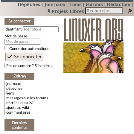
Dépêches
Journaux
Liens
Forums
Rédaction
🎙️ Projets Libres
Se connecter
Identifiant
Mot de passe
Connexion automatique
Pas de compte ? S’inscrire…
Zoltran
journaux
dépêches
liens
messages sur les forums
entrées du suivi
ajouts au wiki
commentaires
Derniers
contenus