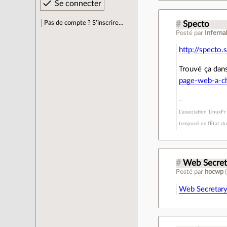
Pas de compte ? S’inscrire…
#
Specto
Posté par
Inferna
http://specto.
Trouvé ça dan
page-web-a-c
L'association LinuxF
temporel de l'État d
#
Web Secret
Posté par
hocwp
(
Web Secretar