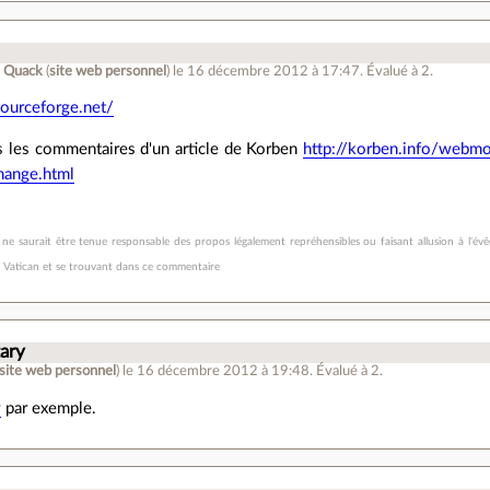
l Quack
(
site web personnel
)
le 16 décembre 2012 à 17:47
.
Évalué à
2
.
sourceforge.net/
s les commentaires d'un article de Korben
http://korben.info/webm
hange.html
r ne saurait être tenue responsable des propos légalement repréhensibles ou faisant allusion à l'é
u Vatican et se trouvant dans ce commentaire
ary
site web personnel
)
le 16 décembre 2012 à 19:48
.
Évalué à
2
.
y
par exemple.