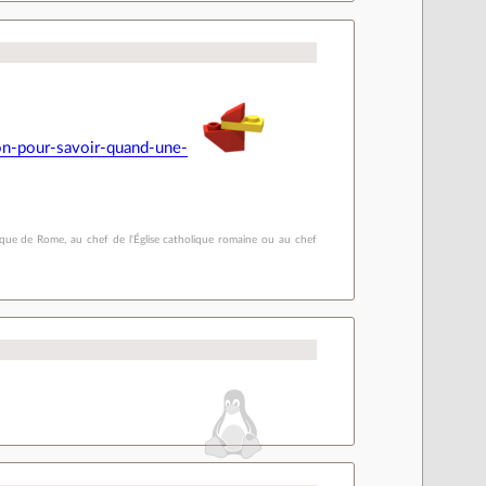
on-pour-savoir-quand-une-
vêque de Rome, au chef de l'Église catholique romaine ou au chef