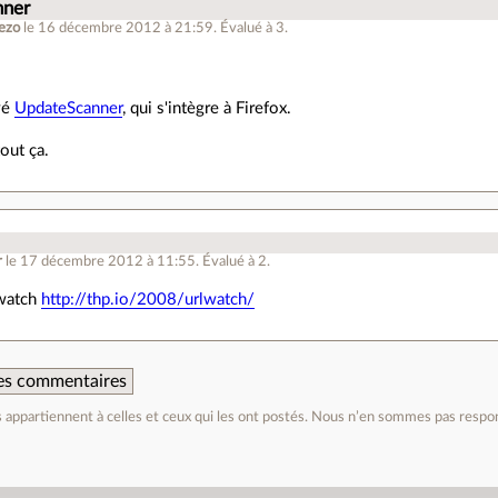
nner
ezo
le 16 décembre 2012 à 21:59
.
Évalué à
3
.
uvé
UpdateScanner
, qui s'intègre à Firefox.
tout ça.
r
le 17 décembre 2012 à 11:55
.
Évalué à
2
.
lwatch
http://thp.io/2008/urlwatch/
 des commentaires
appartiennent à celles et ceux qui les ont postés. Nous n’en sommes pas respo
e