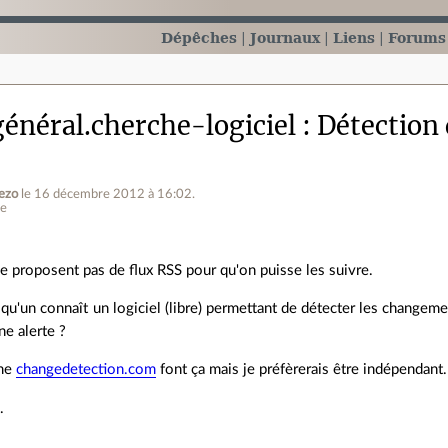
Dépêches
Journaux
Liens
Forums
énéral.cherche-logiciel
Détection
ezo
le 16 décembre 2012 à 16:02
.
ne
ne proposent pas de flux RSS pour qu'on puisse les suivre.
qu'un connaît un logiciel (libre) permettant de détecter les change
e alerte ?
mme
changedetection.com
font ça mais je préfèrerais être indépendant.
.
.