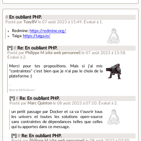
#
En oubliant PHP.
Posté par
TuxyBV
le 07 août 2023 à 15:49
.
Évalué à
1
.
Redmine:
https://redmine.org/
Taiga:
https://taiga.io/
[^]
#
Re: En oubliant PHP.
Posté par
Philippe M
(
site web personnel
)
le 07 août 2023 à 15:58
.
Évalué à
2
.
Merci pour tes propositions. Mais si j'ai mis
"contraintes" c'est bien que je n'ai pas le choix de la
plateforme :)
Born to Kill EndUser !
[^]
#
Re: En oubliant PHP.
Posté par
Marc Quinton
le 08 août 2023 à 07:10
.
Évalué à
2
.
un petit passage par Docker et ca va t'ouvrir tous
les univers et toutes les solutions open-source
sans contraintes de dépendances telles que celles
qui tu apportes dans ce message.
[^]
#
Re: En oubliant PHP.
Posté par
Philippe M
(
site web personnel
)
le 08 août 2023 à 07:50
.