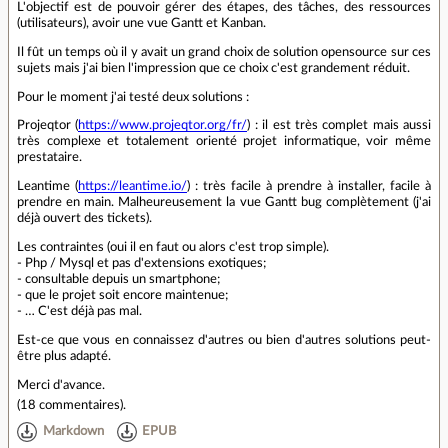
L'objectif est de pouvoir gérer des étapes, des tâches, des ressources
(utilisateurs), avoir une vue Gantt et Kanban.
Il fût un temps où il y avait un grand choix de solution opensource sur ces
sujets mais j'ai bien l'impression que ce choix c'est grandement réduit.
Pour le moment j'ai testé deux solutions :
Projeqtor (
https://www.projeqtor.org/fr/
) : il est très complet mais aussi
très complexe et totalement orienté projet informatique, voir même
prestataire.
Leantime (
https://leantime.io/
) : très facile à prendre à installer, facile à
prendre en main. Malheureusement la vue Gantt bug complètement (j'ai
déjà ouvert des tickets).
Les contraintes (oui il en faut ou alors c'est trop simple).
- Php / Mysql et pas d'extensions exotiques;
- consultable depuis un smartphone;
- que le projet soit encore maintenue;
- … C'est déjà pas mal.
Est-ce que vous en connaissez d'autres ou bien d'autres solutions peut-
être plus adapté.
Merci d'avance.
(
18 commentaires
).
Markdown
EPUB