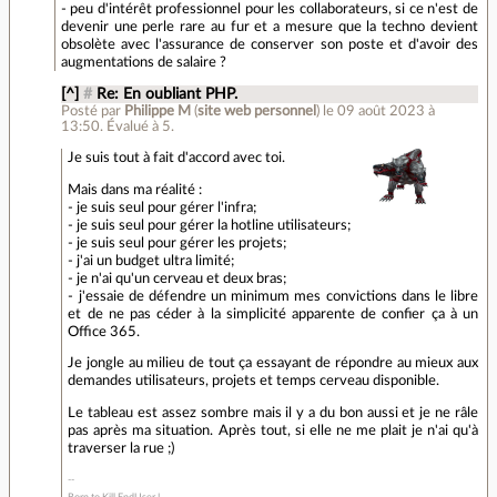
- peu d'intérêt professionnel pour les collaborateurs, si ce n'est de
devenir une perle rare au fur et a mesure que la techno devient
obsolète avec l'assurance de conserver son poste et d'avoir des
augmentations de salaire ?
[^]
#
Re: En oubliant PHP.
Posté par
Philippe M
(
site web personnel
)
le 09 août 2023 à
13:50
.
Évalué à
5
.
Je suis tout à fait d'accord avec toi.
Mais dans ma réalité :
- je suis seul pour gérer l'infra;
- je suis seul pour gérer la hotline utilisateurs;
- je suis seul pour gérer les projets;
- j'ai un budget ultra limité;
- je n'ai qu'un cerveau et deux bras;
- j'essaie de défendre un minimum mes convictions dans le libre
et de ne pas céder à la simplicité apparente de confier ça à un
Office 365.
Je jongle au milieu de tout ça essayant de répondre au mieux aux
demandes utilisateurs, projets et temps cerveau disponible.
Le tableau est assez sombre mais il y a du bon aussi et je ne râle
pas après ma situation. Après tout, si elle ne me plait je n'ai qu'à
traverser la rue ;)