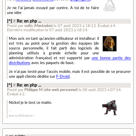
Je ne l'ai jamais essayé par contre. A toi de te faire
une idée
[^]
#
Re: en php ...
Posté par
volts
(
Mastodon
)
le 07 août 2023 à 18:13
.
Évalué à
4
.
Dernière modification le 07 août 2023 à 18:14.
Mon avis en tant qu'ancien utilisateur et installeur: il
est très au point pour la gestion des équipes (de
source personnelle, il fait parti des logiciels de
planning utilisés à grande échelle pour une
administration française) et est supporté par
une bonne partie des
distributions
avec les paquets de base.
Je n'ai pas testé pour l'accès mobile, mais il est possible de se procurer
une appli cliente dédiée sur
F-Droid
.
[^]
#
Re: en php ...
Posté par
Philippe M
(
site web personnel
)
le 08 août 2023 à 07:54
.
Évalué à
2
.
Nickel je le test ce matin.
Born to Kill EndUser !