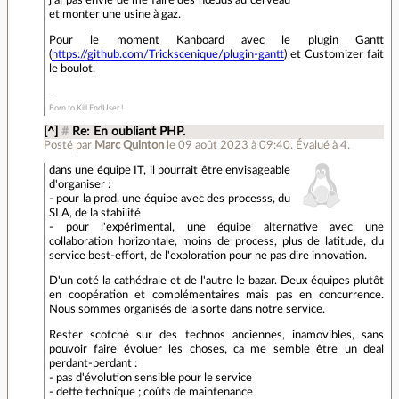
j'ai pas envie de me faire des nœuds au cerveau
et monter une usine à gaz.
Pour le moment Kanboard avec le plugin Gantt
(
https://github.com/Trickscenique/plugin-gantt
) et Customizer fait
le boulot.
Born to Kill EndUser !
[^]
#
Re: En oubliant PHP.
Posté par
Marc Quinton
le 09 août 2023 à 09:40
.
Évalué à
4
.
dans une équipe IT, il pourrait être envisageable
d'organiser :
- pour la prod, une équipe avec des processs, du
SLA, de la stabilité
- pour l'expérimental, une équipe alternative avec une
collaboration horizontale, moins de process, plus de latitude, du
service best-effort, de l'exploration pour ne pas dire innovation.
D'un coté la cathédrale et de l'autre le bazar. Deux équipes plutôt
en coopération et complémentaires mais pas en concurrence.
Nous sommes organisés de la sorte dans notre service.
Rester scotché sur des technos anciennes, inamovibles, sans
pouvoir faire évoluer les choses, ca me semble être un deal
perdant-perdant :
- pas d'évolution sensible pour le service
- dette technique ; coûts de maintenance