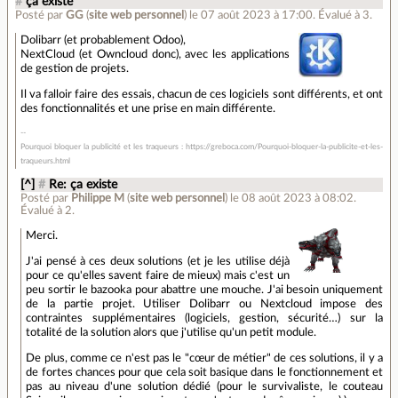
#
ça existe
Posté par
GG
(
site web personnel
)
le 07 août 2023 à 17:00
.
Évalué à
3
.
Dolibarr (et probablement Odoo),
NextCloud (et Owncloud donc), avec les applications
de gestion de projets.
Il va falloir faire des essais, chacun de ces logiciels sont différents, et ont
des fonctionnalités et une prise en main différente.
Pourquoi bloquer la publicité et les traqueurs : https://greboca.com/Pourquoi-bloquer-la-publicite-et-les-
traqueurs.html
[^]
#
Re: ça existe
Posté par
Philippe M
(
site web personnel
)
le 08 août 2023 à 08:02
.
Évalué à
2
.
Merci.
J'ai pensé à ces deux solutions (et je les utilise déjà
pour ce qu'elles savent faire de mieux) mais c'est un
peu sortir le bazooka pour abattre une mouche. J'ai besoin uniquement
de la partie projet. Utiliser Dolibarr ou Nextcloud impose des
contraintes supplémentaires (logiciels, gestion, sécurité…) sur la
totalité de la solution alors que j'utilise qu'un petit module.
De plus, comme ce n'est pas le "cœur de métier" de ces solutions, il y a
de fortes chances pour que cela soit basique dans le fonctionnement et
pas au niveau d'une solution dédié (pour le survivaliste, le couteau