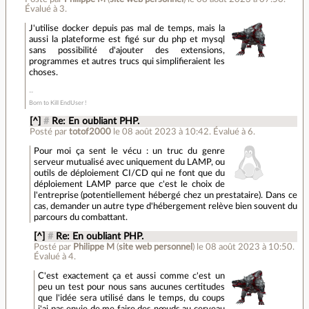
Évalué à
3
.
J'utilise docker depuis pas mal de temps, mais la
aussi la plateforme est figé sur du php et mysql
sans possibilité d'ajouter des extensions,
programmes et autres trucs qui simplifieraient les
choses.
Born to Kill EndUser !
[^]
#
Re: En oubliant PHP.
Posté par
totof2000
le 08 août 2023 à 10:42
.
Évalué à
6
.
Pour moi ça sent le vécu : un truc du genre
serveur mutualisé avec uniquement du LAMP, ou
outils de déploiement CI/CD qui ne font que du
déploiement LAMP parce que c'est le choix de
l'entreprise (potentiellement hébergé chez un prestataire). Dans ce
cas, demander un autre type d'hébergement relève bien souvent du
parcours du combattant.
[^]
#
Re: En oubliant PHP.
Posté par
Philippe M
(
site web personnel
)
le 08 août 2023 à 10:50
.
Évalué à
4
.
C'est exactement ça et aussi comme c'est un
peu un test pour nous sans aucunes certitudes
que l'idée sera utilisé dans le temps, du coups