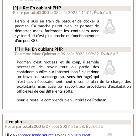
Born to Kill EndUser !
[^]
#
Re: En oubliant PHP.
Posté par
totof2000
le 08 août 2023 à 11:01
.
Évalué à
5
.
Perso je suis en train de basculer de docker à
podman. Ca marche plutôt bien, ça permet de
démarrer assez faciement les containers avec
systemd, et c'est plus proche du fonctionnement
d'un pod K8S.
[^]
#
Re: En oubliant PHP.
Posté par
Marc Quinton
le 09 août 2023 à 09:32
.
Évalué à
2
.
Podman, c'est rootless, et du coup, il semble
nécessaire de revoir tout ou partie des
containers publiés sur Internet, non ? c'est donc
un travail de surcharge (au sens héritage) qui
n'est pas nécessairement neutre sur le plan de la charge des
exploitants, mais aussi par rapport aux procédures d'exploitation
officielles de ces différents softs.
pour le reste, je comprends bien l'intérêt de Podman.
#
en php ...
Posté par
totof2000
le 07 août 2023 à 16:58
.
Évalué à
5
.
il y a
kanboard
(
code source
) avec un
plugin gantt
.