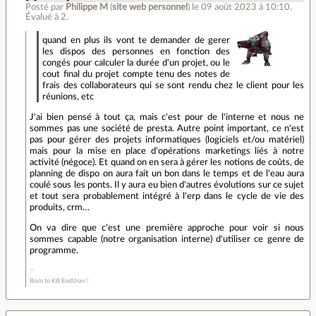
Posté par
Philippe M
(
site web personnel
)
le 09 août 2023 à 10:10
.
Évalué à
2
.
quand en plus ils vont te demander de gerer
les dispos des personnes en fonction des
congés pour calculer la durée d'un projet, ou le
cout final du projet compte tenu des notes de
frais des collaborateurs qui se sont rendu chez le client pour les
réunions, etc
J'ai bien pensé à tout ça, mais c'est pour de l'interne et nous ne
sommes pas une société de presta. Autre point important, ce n'est
pas pour gérer des projets informatiques (logiciels et/ou matériel)
mais pour la mise en place d'opérations marketings liés à notre
activité (négoce). Et quand on en sera à gérer les notions de coûts, de
planning de dispo on aura fait un bon dans le temps et de l'eau aura
coulé sous les ponts. Il y aura eu bien d'autres évolutions sur ce sujet
et tout sera probablement intégré à l'erp dans le cycle de vie des
produits, crm…
On va dire que c'est une première approche pour voir si nous
sommes capable (notre organisation interne) d'utiliser ce genre de
programme.
Born to Kill EndUser !