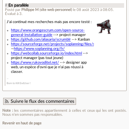
#
En parallèle
Posté par
Philippe M
(
site web personnel
)
le 08 août 2023 à 08:05
.
Évalué à
3
.
J'ai continué mes recherches mais pas encore testé :
https://www.orangescrum.com/open-source-
general-installation-guide
--> project manager
https://github.com/aliasaria/scrumblr
--> Kanban
https://sourceforge.net/projects/soplanning/files/soplanning/1.50.02/
—
https://www.soplanning.org/fr/
https://webcollab.sourceforge.io/index.html
-->
project manager (pas tout jeune)
https://www.rukovoditel.net/
--> designer app
web, un espèce d'ovni que je n'ai pas réussi à
classer.
Born to Kill EndUser !
Suivre le flux des commentaires
Note :
les commentaires appartiennent à celles et ceux qui les ont postés.
Nous n’en sommes pas responsables.
Revenir en haut de page