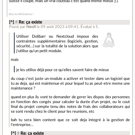
Suisse il coupe, mais un vrai couteau c'est quand même mieux ;) ).
Born to Kill EndUser !
[^]
#
Re: ça existe
Posté par
NeoX
le 09 août 2023 à 09:41
.
Évalué à
5
.
Utiliser Dolibarr ou Nextcloud impose des
contraintes supplémentaires (logiciels, gestion,
sécurité…) sur la totalité de la solution alors que
j'utilise qu'un petit module.
mais
je les utilise déjà pour ce qu'elles savent faire de mieux
du coup c'est juste un module a activer et tester dans un logiciel que
tu as deja, qui est maintenue et pour lequel tu as peut-etre meme une
maintenance ?
quand en plus ils vont te demander de gerer les dispos des personnes
en fonction des congés pour calculer la durée d'un projet, ou le cout
final du projet compte tenu des notes de frais des collaborateurs qui
se sont rendu chez le client pour les reunions, etc
bah tu sera bien content que ce soit deja integré à la gestion de
l'entreprise…
[^]
#
Re: ça existe