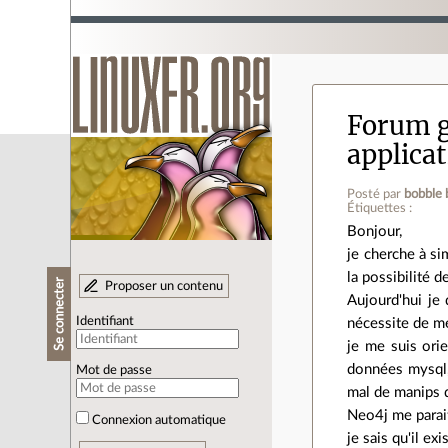
Forum g
applica
Posté par
bobble 
Étiquettes :
Bonjour,
je cherche à si
la possibilité 
Se connecter
Proposer un contenu
Aujourd'hui je
Identifiant
nécessite de me
je me suis ori
données mysql, 
Mot de passe
mal de manips d
Neo4j me parait
Connexion automatique
je sais qu'il e