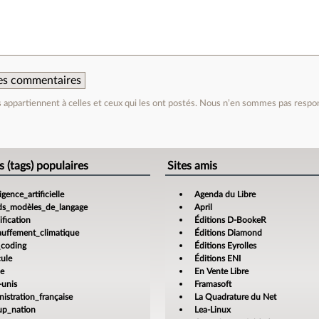
 des commentaires
appartiennent à celles et ceux qui les ont postés. Nous n’en sommes pas respo
e
s (tags) populaires
Sites amis
ligence_artificielle
Agenda du Libre
ds_modèles_de_langage
April
fication
Éditions D-BookeR
auffement_climatique
Éditions Diamond
_coding
Éditions Eyrolles
cule
Éditions ENI
ce
En Vente Libre
-unis
Framasoft
istration_française
La Quadrature du Net
tup_nation
Lea-Linux