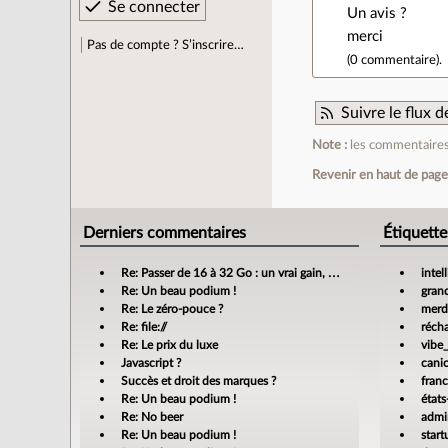
Un avis ?
merci
Pas de compte ? S’inscrire…
(
0 commentaire
).
Suivre le flux
Note :
les commentaires 
Revenir en haut de pag
Derniers commentaires
Étiquette
Re: Passer de 16 à 32 Go : un vrai gain, mais jusqu’où ?
intel
Re: Un beau podium !
gran
Re: Le zéro-pouce ?
merdi
Re: file://
réch
Re: Le prix du luxe
vibe
Javascript ?
cani
Succès et droit des marques ?
fran
Re: Un beau podium !
états
Re: No beer
admin
Re: Un beau podium !
star