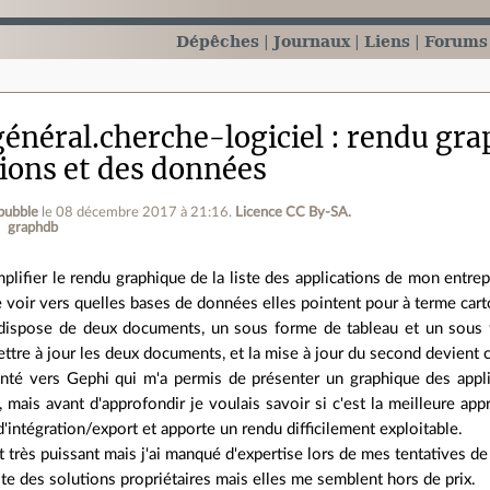
Dépêches
Journaux
Liens
Forums
énéral.cherche-logiciel
rendu gra
tions et des données
bubble
le 08 décembre 2017 à 21:16
.
Licence CC By‑SA.
graphdb
mplifier le rendu graphique de la liste des applications de mon entrepr
de voir vers quelles bases de données elles pointent pour à terme car
 dispose de deux documents, un sous forme de tableau et un sous
ttre à jour les deux documents, et la mise à jour du second devient
enté vers Gephi qui m'a permis de présenter un graphique des appli
mais avant d'approfondir je voulais savoir si c'est la meilleure ap
'intégration/export et apporte un rendu difficilement exploitable.
 très puissant mais j'ai manqué d'expertise lors de mes tentatives d
xiste des solutions propriétaires mais elles me semblent hors de prix.