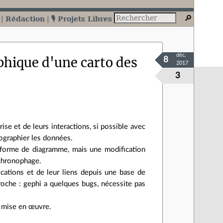
Rédaction
🎙️ Projets Libres
déc.
phique d'une carto des
8
2017
3
ise et de leurs interactions, si possible avec
tographier les données.
 forme de diagramme, mais une modification
 chronophage.
cations et de leur liens depuis une base de
proche : gephi a quelques bugs, nécessite pas
e mise en œuvre.