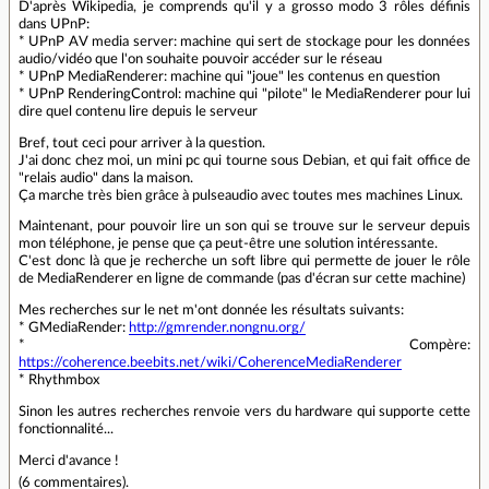
D'après Wikipedia, je comprends qu'il y a grosso modo 3 rôles définis
dans UPnP:
* UPnP AV media server: machine qui sert de stockage pour les données
audio/vidéo que l'on souhaite pouvoir accéder sur le réseau
* UPnP MediaRenderer: machine qui "joue" les contenus en question
* UPnP RenderingControl: machine qui "pilote" le MediaRenderer pour lui
dire quel contenu lire depuis le serveur
Bref, tout ceci pour arriver à la question.
J'ai donc chez moi, un mini pc qui tourne sous Debian, et qui fait office de
"relais audio" dans la maison.
Ça marche très bien grâce à pulseaudio avec toutes mes machines Linux.
Maintenant, pour pouvoir lire un son qui se trouve sur le serveur depuis
mon téléphone, je pense que ça peut-être une solution intéressante.
C'est donc là que je recherche un soft libre qui permette de jouer le rôle
de MediaRenderer en ligne de commande (pas d'écran sur cette machine)
Mes recherches sur le net m'ont donnée les résultats suivants:
* GMediaRender:
http://gmrender.nongnu.org/
* Compère:
https://coherence.beebits.net/wiki/CoherenceMediaRenderer
* Rhythmbox
Sinon les autres recherches renvoie vers du hardware qui supporte cette
fonctionnalité...
Merci d'avance !
(
6 commentaires
).