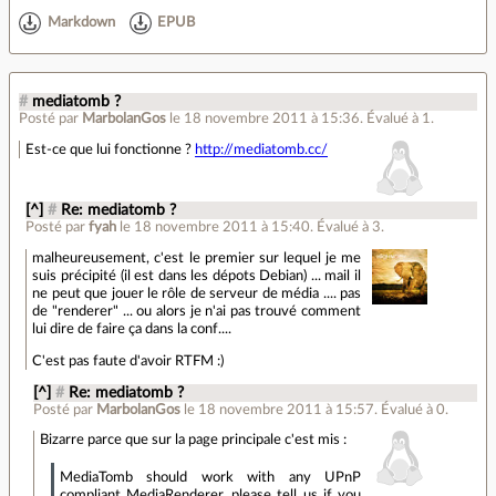
Markdown
EPUB
#
mediatomb ?
Posté par
MarbolanGos
le 18 novembre 2011 à 15:36
.
Évalué à
1
.
Est-ce que lui fonctionne ?
http://mediatomb.cc/
[^]
#
Re: mediatomb ?
Posté par
fyah
le 18 novembre 2011 à 15:40
.
Évalué à
3
.
malheureusement, c'est le premier sur lequel je me
suis précipité (il est dans les dépots Debian) ... mail il
ne peut que jouer le rôle de serveur de média .... pas
de "renderer" ... ou alors je n'ai pas trouvé comment
lui dire de faire ça dans la conf....
C'est pas faute d'avoir RTFM :)
[^]
#
Re: mediatomb ?
Posté par
MarbolanGos
le 18 novembre 2011 à 15:57
.
Évalué à
0
.
Bizarre parce que sur la page principale c'est mis :
MediaTomb should work with any UPnP
compliant MediaRenderer, please tell us if you