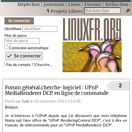
Dépêches
Journaux
Liens
Forums
Rédaction
🎙️ Projets Libres
Se connecter
Identifiant
Mot de passe
Connexion automatique
Pas de compte ? S’inscrire…
2
Forum général.cherche-logiciel
UPnP
MediaRenderer DCP en ligne de commande
Posté par
fyah
le 18 novembre 2011 à 14:58
.
Bonjour,
Je m’intéresse à l'UPnP depuis que j'ai découvert que mon téléphone
Nokia sait faire office de "UPnP RenderingControl DCP", c'est à dire en
français, de télécommande pour un "UPnP MediaRenderer DCP".