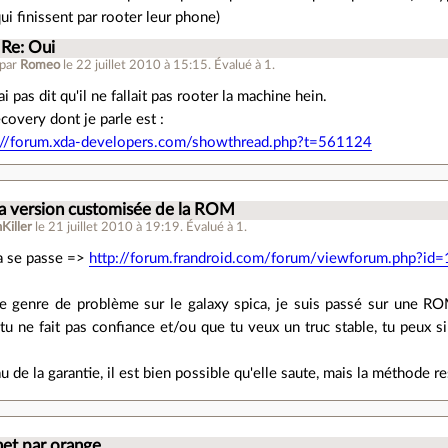
ui finissent par rooter leur phone)
Re: Oui
 par
Romeo
le 22 juillet 2010 à 15:15
.
Évalué à
1
.
ai pas dit qu'il ne fallait pas rooter la machine hein.
ecovery dont je parle est :
://forum.xda-developers.com/showthread.php?t=561124
a version customisée de la ROM
Killer
le 21 juillet 2010 à 19:19
.
Évalué à
1
.
ça se passe =>
http://forum.frandroid.com/forum/viewforum.php?id=
 genre de problème sur le galaxy spica, je suis passé sur une ROM
tu ne fait pas confiance et/ou que tu veux un truc stable, tu peux
 de la garantie, il est bien possible qu'elle saute, mais la méthode res
et par orange...