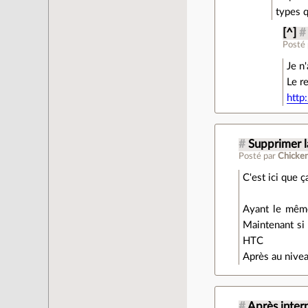
types q
[^]
#
Posté
Je n'
Le r
http
#
Supprimer l
Posté par
Chicken
C'est ici que 
Ayant le même
Maintenant si 
HTC
Après au niveau
#
Après intern