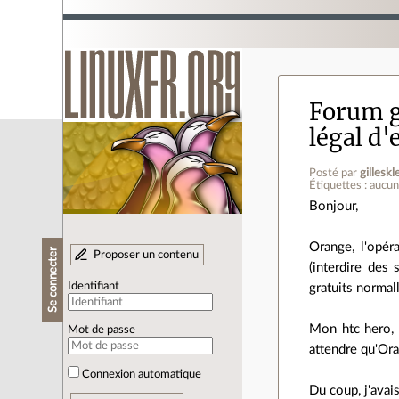
Forum g
légal d'
Posté par
gilleskl
Étiquettes : aucu
Bonjour,
Orange, l'opér
Se connecter
Proposer un contenu
(interdire des
Identifiant
gratuits normal
Mon htc hero, p
Mot de passe
attendre qu'Ora
Connexion automatique
Du coup, j'avai