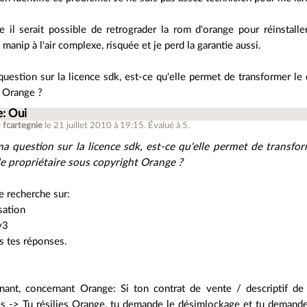
e il serait possible de retrograder la rom d'orange pour réinstall
 manip à l'air complexe, risquée et je perd la garantie aussi.
uestion sur la licence sdk, est-ce qu'elle permet de transformer le 
 Orange ?
e: Oui
r
fcartegnie
le 21 juillet 2010 à 19:15
.
Évalué à
5
.
a question sur la licence sdk, est-ce qu'elle permet de transfor
e propriétaire sous copyright Orange ?
e recherche sur:
sation
v3
s tes réponses.
nant, concernant Orange: Si ton contrat de vente / descriptif d
es -> Tu résilies Orange, tu demande le désimlockage et tu demand