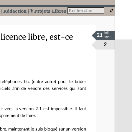
Rédaction
🎙️ Projets Libres
juil.
licence libre, est-ce
21
2010
2
téléphones htc (entre autre) pour le brider
giciels afin de vendre des services qui sont
r vers la version 2.1 est impossible. Il faut
pparement de faire.
bre, maintenant je suis bloqué sur un version