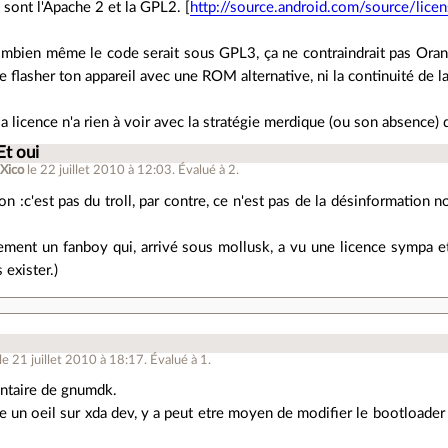
 sont l'Apache 2 et la GPL2. [
http://source.android.com/source/licen
ombien même le code serait sous GPL3, ça ne contraindrait pas Orange
de flasher ton appareil avec une ROM alternative, ni la continuité de la
 licence n'a rien à voir avec la stratégie merdique (ou son absence) 
Et oui
uXico
le 22 juillet 2010 à 12:03
.
Évalué à
2
.
son :c'est pas du troll, par contre, ce n'est pas de la désinformation 
ement un fanboy qui, arrivé sous mollusk, a vu une licence sympa et
 exister.)
le 21 juillet 2010 à 18:17
.
Évalué à
1
.
ntaire de gnumdk.
te un oeil sur xda dev, y a peut etre moyen de modifier le bootloade