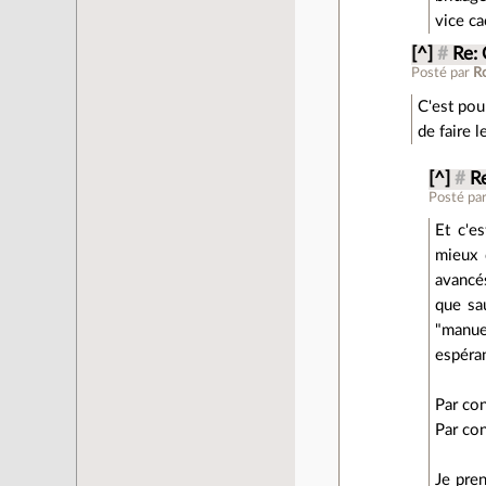
vice ca
[^]
#
Re:
Posté par
R
C'est pou
de faire l
[^]
#
R
Posté pa
Et c'e
mieux 
avancés
que sa
"manuel
espéran
Par con
Par con
Je pren