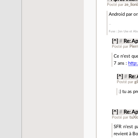
Posté par
ze_lioni
Android par ora
Fuse : j'en Use et Ab
[^]
#
Re: Ap
Posté par
Pierr
Ce n'est qu
7 ans :
http
[^]
#
Re: 
Posté par
gi
:) tu as 
[^]
#
Re: Ap
Posté par
tuXi
SFR n'est p
revient à B