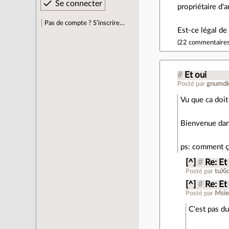
propriétaire d'a
Pas de compte ? S’inscrire…
Est-ce légal de 
(
22 commentaire
#
Et oui
Posté par
gnumd
Vu que ca doit 
Bienvenue dan
ps: comment ç
[^]
#
Re: Et
Posté par
tuXi
[^]
#
Re: Et
Posté par
Msi
C'est pas du