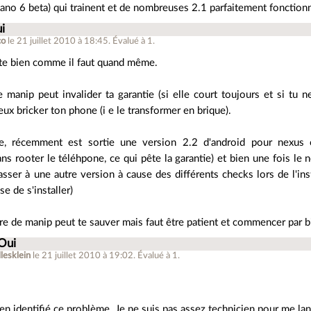
yano 6 beta) qui trainent et de nombreuses 2.1 parfaitement fonctionne
i
co
le 21 juillet 2010 à 18:45
.
Évalué à
1
.
te bien comme il faut quand même.
 manip peut invalider ta garantie (si elle court toujours et si tu n
eux bricker ton phone (i e le transformer en brique).
e, récemment est sortie une version 2.2 d'android pour nexus o
ns rooter le téléhpone, ce qui pête la garantie) et bien une fois le 
sser à une autre version à cause des différents checks lors de l'inst
se de s'installer)
re de manip peut te sauver mais faut être patient et commencer par bi
 Oui
llesklein
le 21 juillet 2010 à 19:02
.
Évalué à
1
.
bien identifié ce problème. Je ne suis pas assez technicien pour me la