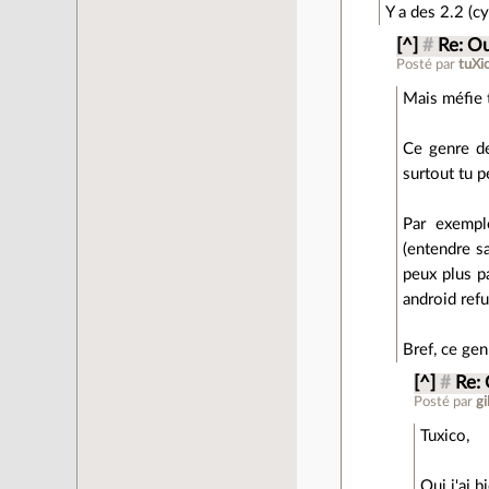
Y a des 2.2 (c
[^]
#
Re: Ou
Posté par
tuXi
Mais méfie 
Ce genre de
surtout tu p
Par exempl
(entendre sa
peux plus pa
android refu
Bref, ce gen
[^]
#
Re:
Posté par
gi
Tuxico,
Oui j'ai 