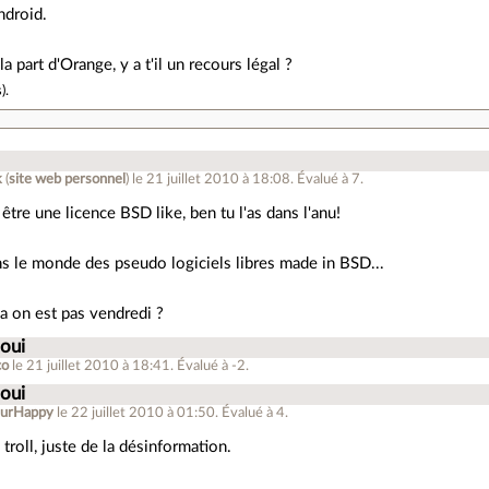
ndroid.
la part d'Orange, y a t'il un recours légal ?
s
).
k
(
site web personnel
)
le 21 juillet 2010 à 18:08
.
Évalué à
7
.
être une licence BSD like, ben tu l'as dans l'anu!
s le monde des pseudo logiciels libres made in BSD...
a on est pas vendredi ?
 oui
co
le 21 juillet 2010 à 18:41
.
Évalué à
-2
.
 oui
eurHappy
le 22 juillet 2010 à 01:50
.
Évalué à
4
.
 troll, juste de la désinformation.