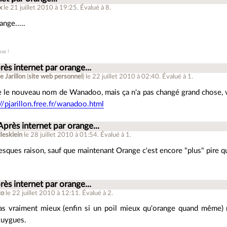
x
le 21 juillet 2010 à 19:25
.
Évalué à
8
.
nge.....
use !
rès internet par orange...
e Jarillon
(
site web personnel
)
le 22 juillet 2010 à 02:40
.
Évalué à
1
.
e le nouveau nom de Wanadoo, mais ça n'a pas changé grand chose, voi
://pjarillon.free.fr/wanadoo.html
Après internet par orange...
llesklein
le 28 juillet 2010 à 01:54
.
Évalué à
1
.
presques raison, sauf que maintenant Orange c'est encore "plus" pire q
rès internet par orange...
co
le 22 juillet 2010 à 12:11
.
Évalué à
2
.
as vraiment mieux (enfin si un poil mieux qu'orange quand même) m
ouygues.