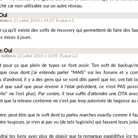
ché car non utilisable sur un autre réseau.
 Oui
omeo
le 21 juillet 2010 à 19:27
.
Évalué à
1
.
r ça qu'il existe des softs de recovery qui permettent de faire des ba
es mises à jours.
e: Oui
r
tuXico
le 22 juillet 2010 à 12:09
.
Évalué à
2
.
st pour ça que plein de types se font avoir. Ton soft de backup/r
que ceux dont j'ai entendu parler *MAIS* sur les forums et y comp
 d'android, il y a des gens qui se sont dits pareil que toi, ont fait 
uf que sauf que pour revenir à l'état précédent, ce n'est PAS poss
le" ne l'est plus). Par contre, il leur suffit d'attendre une OTA av
t que la release coréenne ne s'est pas trop autorisée de largesse a
tre, peut être que le soft dont tu parles marches exactly comme il faut
tre toujours, je n'en ai pas vu (de tels logiciels) qui fassent leurs j
drai tes liens avec plus de plaisir que ta remarque expéditive (ce t