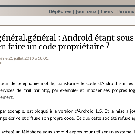
Dépêches
Journaux
Liens
Forums
énéral.général
Android étant sous 
en faire un code propriétaire ?
ein
le 21 juillet 2010 à 18:01
.
ne
ateur de téléphonie mobile, transforme le code d'Android sur les 
 services de mail par http, par exemple) et imposer ses propres lo
lement.
ar exemple, est bloqué à la version d'Android 1.5. Et la mise à jou
nge écrive et diffuse son propre code. Ce que cette société refuse a
s acheté un téléphone sous android exprès pour utiliser un système li