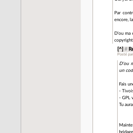
Par contr
encore, la
D'ou ma q
copyright
[^]
#
R
Posté pa
D'ou m
un cod
Fais un
- Tivoi
- GPL 
Tu aura
Mainte
bridag