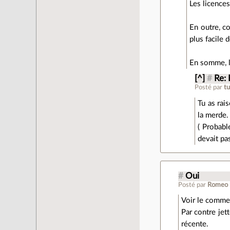
Les licences
En outre, c
plus facile 
En somme, la
[^]
#
Re: 
Posté par
t
Tu as rai
la merde.
( Probabl
devait pas
#
Oui
Posté par
Romeo
Voir le comme
Par contre jet
récente.