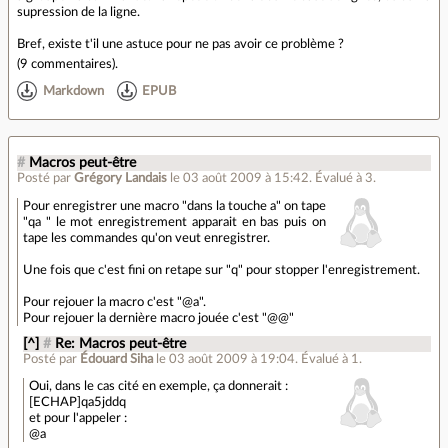
supression de la ligne.
Bref, existe t'il une astuce pour ne pas avoir ce problème ?
(
9 commentaires
).
Markdown
EPUB
#
Macros peut-être
Posté par
Grégory Landais
le 03 août 2009 à 15:42
.
Évalué à
3
.
Pour enregistrer une macro "dans la touche a" on tape
"qa " le mot enregistrement apparait en bas puis on
tape les commandes qu'on veut enregistrer.
Une fois que c'est fini on retape sur "q" pour stopper l'enregistrement.
Pour rejouer la macro c'est "@a".
Pour rejouer la dernière macro jouée c'est "@@"
[^]
#
Re: Macros peut-être
Posté par
Édouard Siha
le 03 août 2009 à 19:04
.
Évalué à
1
.
Oui, dans le cas cité en exemple, ça donnerait :
[ECHAP]qa5jddq
et pour l'appeler :
@a