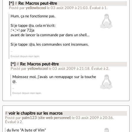
[^]
#
Re: Macros peut-être
Posté par
yellowiscool
le 03 août 2009 à 21:03
.
Évalué à
1
.
Hum, ça ne fonctionne pas.
Si je tappe @a, cela m'écrit:
:'<,'>! par 72ja
avant de lancer la commande par dans un shell…
Si je tappe :@a, les commandes sont inconnues.
Envoyé depuis mon lapin.
[^]
#
Re: Macros peut-être
Posté par
yellowiscool
le 03 août 2009 à 21:18
.
Évalué à
2
.
Moinssez moi, j'avais un remappage sur la touche
@.
Envoyé depuis mon lapin.
#
voir le chapitre sur les macros
Posté par
palm123
(
site web personnel
)
le 03 août 2009 à 20:36
.
Évalué à
2
.
du livre "A byte of Vim"