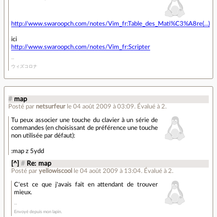
http://www.swaroopch.com/notes/Vim_fr:Table_des_Mati%C3%A8re(...)
ici
http://www.swaroopch.com/notes/Vim_fr:Scripter
ウィズコロナ
#
map
Posté par
netsurfeur
le 04 août 2009 à 03:09
.
Évalué à
2
.
Tu peux associer une touche du clavier à un série de
commandes (en choisissant de préférence une touche
non utilisée par défaut):
:map z 5ydd
[^]
#
Re: map
Posté par
yellowiscool
le 04 août 2009 à 13:04
.
Évalué à
2
.
C'est ce que j'avais fait en attendant de trouver
mieux.
Envoyé depuis mon lapin.