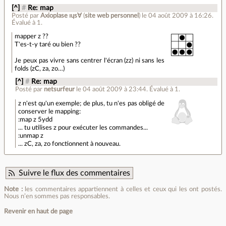
[^]
#
Re: map
Posté par
Axioplase ıɥs∀
(
site web personnel
)
le 04 août 2009 à 16:26
.
Évalué à
1
.
mapper z ??
T'es-t-y taré ou bien ??
Je peux pas vivre sans centrer l'écran (zz) ni sans les
folds (zC, za, zo…)
[^]
#
Re: map
Posté par
netsurfeur
le 04 août 2009 à 23:44
.
Évalué à
1
.
z n'est qu'un exemple; de plus, tu n'es pas obligé de
conserver le mapping:
:map z 5ydd
... tu utilises z pour exécuter les commandes...
:unmap z
... zC, za, zo fonctionnent à nouveau.
Suivre le flux des commentaires
Note :
les commentaires appartiennent à celles et ceux qui les ont postés.
Nous n’en sommes pas responsables.
Revenir en haut de page