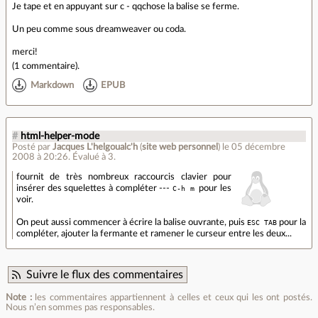
Je tape et en appuyant sur c - qqchose la balise se ferme.
Un peu comme sous dreamweaver ou coda.
merci!
(
1 commentaire
).
Markdown
EPUB
#
html-helper-mode
Posté par
Jacques L'helgoualc'h
(
site web personnel
)
le 05 décembre
2008 à 20:26
.
Évalué à
3
.
fournit de très nombreux raccourcis clavier pour
insérer des squelettes à compléter ---
C-h m
pour les
voir.
On peut aussi commencer à écrire la balise ouvrante, puis
ESC TAB
pour la
compléter, ajouter la fermante et ramener le curseur entre les deux...
Suivre le flux des commentaires
Note :
les commentaires appartiennent à celles et ceux qui les ont postés.
Nous n’en sommes pas responsables.