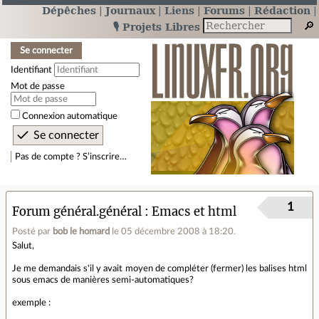
Dépêches
Journaux
Liens
Forums
Rédaction
🎙️ Projets Libres
Se connecter
Identifiant
Mot de passe
Connexion automatique
Pas de compte ? S’inscrire…
1
Forum général.général
Emacs et html
Posté par
bob le homard
le 05 décembre 2008 à 18:20
.
Salut,
Je me demandais s'il y avait moyen de compléter (fermer) les balises html
sous emacs de manières semi-automatiques?
exemple :