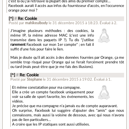
c'est là où j'ai retrouvé la plupart des amis du premier compte…
Facebook aurait il accès aux infos du fournisseur d'accès, en l'occurence
orange pour moi ?
[^]
#
Re: Cookie
Posté par
mahikeulbody
le 31 décembre 2015 à 18:23
.
Évalué à
2
.
J'imagine plusieurs méthodes : des cookies, la
même IP, la même adresse MAC (c'est une info
transmise dans les paquets IP ?). Tu dis "j'utilise
rarement
Facebook sur mon 1er compte" ; en fait il
suffit d'une fois pour faire le lien.
Mais je doute qu'il ait accès à des données fournies par Orange, ça me
semble trop risqué pour Orange qui se ferait forcément prendre tôt
ou tard (mais peut-être que je me fais des illusions).
[^]
#
Re: Cookie
Posté par
Stephane
le 31 décembre 2015 à 19:02
.
Évalué à
1
.
Et même constatation pour ma compagne.
Elle a crée un compte facebook uniquement pour
voir sa salle de sport favorite, les événements, les
vidéos.
Je précise que ma compagne n'a jamais eu de compte auparavant.
Oh surprise, Facebook lui suggère d'ajouter des "amis" que nous
connaissons, mais aussi la voisine de dessous, avec qui nous n'avons
pas de lien particuliers…
A croire que les IP statiques sont aussi utilisées.