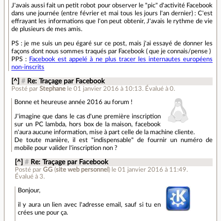
J'avais aussi fait un petit robot pour observer le "pic" d'activité Facebook
dans une journée (entre février et mai tous les jours l'an dernier) : C'est
effrayant les informations que l'on peut obtenir, J'avais le rythme de vie
de plusieurs de mes amis.
PS : je me suis un peu égaré sur ce post, mais j'ai essayé de donner les
façons dont nous sommes traqués par Facebook ( que je connais/pense )
PPS :
Facebook est appelé à ne plus tracer les internautes européens
non-inscrits
[^]
#
Re: Traçage par Facebook
Posté par
Stephane
le 01 janvier 2016 à 10:13
.
Évalué à
0
.
Bonne et heureuse année 2016 au forum !
J'imagine que dans le cas d'une première inscription
sur un PC lambda, hors box de la maison, facebook
n'aura aucune information, mise à part celle de la machine cliente.
De toute manière, il est "indispensable" de fournir un numéro de
mobile pour valider l'inscription non ?
[^]
#
Re: Traçage par Facebook
Posté par
GG
(
site web personnel
)
le 01 janvier 2016 à 11:49
.
Évalué à
3
.
Bonjour,
il y aura un lien avec l'adresse email, sauf si tu en
crées une pour ça.