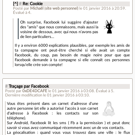
[^]
#
Re: Cookie
Posté par
Michaël
(
site web personnel
)
le 01 janvier 2016 à 20:59
.
Évalué à
4
.
Oh surprise, Facebook lui suggère d'ajouter
des "amis" que nous connaissons, mais aussi la
voisine de dessous, avec qui nous n'avons pas
de lien particuliers…
Il y a environ 6000 explications plausibles, par exemple les amis de
ta compagne ont peut-être cherché si elle avait un compte
Facebook, du coup, pas besoin de magie noire pour que que
Facebook demande à ta compagne si elle connaît ces personnes
lorsqu'elle crée son compte!
#
Traçage par Facebook
Posté par
0xDE4DCAFE
le 01 janvier 2016 à 03:08
.
Évalué à
5
.
Dernière modification le 01 janvier 2016 à 03:10.
Vous êtes présent dans un carnet d'adresse d'une
autre personne (et elle a autorisé l'accès à son carnet
d'adresse à Facebook : les contacts sur son
téléphone).
Sur Android, Facebook lit les sms ( Fb a la permission ) et peut donc
savoir si vous avez communiqué récemment avec un de vos contacts.
La géocalisation : quand vous vous trouvez dans une ville : le flux