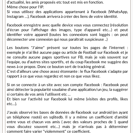
d'actualité, les amis proposés etc tout est mis en fonction.
Même chose pour l'IP.
Si vous utilisez des applications appartenant à Facebook (WhatsApp,
Instagram …), Facebook arrivera à créer des liens de votre identité.
Facebook enregistre avec quelle device vous vous connectez (résolution
d'écran pour l'affichage des images, type d'appareil etc…) et peut
identifier votre appareil (toutes les connexions sont loggés : on peut
déconnecter une connexion qui nous paraîtrait suspicieuse ..)
Les boutons "J'aime" présent sur toutes les pages de l'internet :
exemple je n'ai liké aucune page ou article de Football sur Facebook et je
ne consulte aucune pages sportives sur FB, mais je vais souvent sur
l'equipe, ou d'autres sites sportifs, et du coup Facebook me suggère des
news à ce propos. Donc ce bouton sert de tracking général.
C'est d'ailleurs une chose assez étonnante : le flux Facebook s'adapte par
rapport à ce que vous regardez et non ce que vous likez.
Si on se connecte à un site avec son compte Facebook : Facebook peut
ainsi détecter la popularité soudaine d'une application/un jeu, la suggérer
si certains de vos amis l'utilisent etc …
Et bien sur l'activité sur Facebook lui même (visites des profils, likes
etc…).
J'avais observé les bases de données de Facebook sur android (en ayant
un téléphone rooté) en sqlitedb. Il y a même un coefficient d'amitié
entre vous et chacun vos amis ( avec des valeurs proches de 1 quand
vous discutez souvent etc…) mais je n'arrivais pas à déterminer
comment faire varier "violemment" ce coefficient.