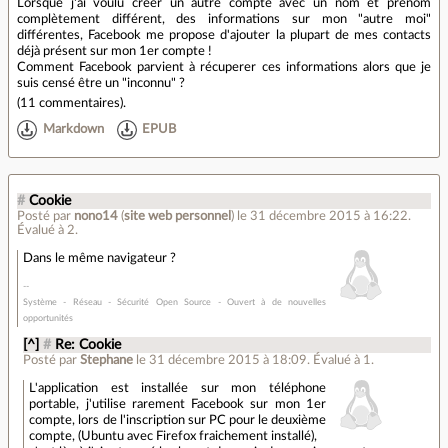
Lorsque j'ai voulu créer un autre compte avec un nom et prénom
complètement différent, des informations sur mon "autre moi"
différentes, Facebook me propose d'ajouter la plupart de mes contacts
déjà présent sur mon 1er compte !
Comment Facebook parvient à récuperer ces informations alors que je
suis censé être un "inconnu" ?
(
11 commentaires
).
Markdown
EPUB
#
Cookie
Posté par
nono14
(
site web personnel
)
le 31 décembre 2015 à 16:22
.
Évalué à
2
.
Dans le même navigateur ?
Système - Réseau - Sécurité Open Source - Ouvert à de nouvelles
opportunités
[^]
#
Re: Cookie
Posté par
Stephane
le 31 décembre 2015 à 18:09
.
Évalué à
1
.
L'application est installée sur mon téléphone
portable, j'utilise rarement Facebook sur mon 1er
compte, lors de l'inscription sur PC pour le deuxième
compte, (Ubuntu avec Firefox fraichement installé),