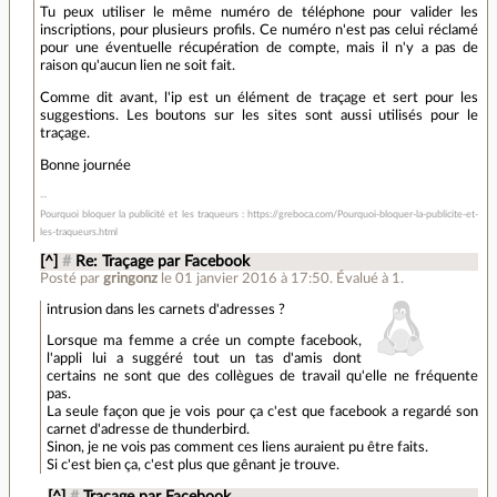
Tu peux utiliser le même numéro de téléphone pour valider les
inscriptions, pour plusieurs profils. Ce numéro n'est pas celui réclamé
pour une éventuelle récupération de compte, mais il n'y a pas de
raison qu'aucun lien ne soit fait.
Comme dit avant, l'ip est un élément de traçage et sert pour les
suggestions. Les boutons sur les sites sont aussi utilisés pour le
traçage.
Bonne journée
Pourquoi bloquer la publicité et les traqueurs : https://greboca.com/Pourquoi-bloquer-la-publicite-et-
les-traqueurs.html
[^]
#
Re: Traçage par Facebook
Posté par
gringonz
le 01 janvier 2016 à 17:50
.
Évalué à
1
.
intrusion dans les carnets d'adresses ?
Lorsque ma femme a crée un compte facebook,
l'appli lui a suggéré tout un tas d'amis dont
certains ne sont que des collègues de travail qu'elle ne fréquente
pas.
La seule façon que je vois pour ça c'est que facebook a regardé son
carnet d'adresse de thunderbird.
Sinon, je ne vois pas comment ces liens auraient pu être faits.
Si c'est bien ça, c'est plus que gênant je trouve.