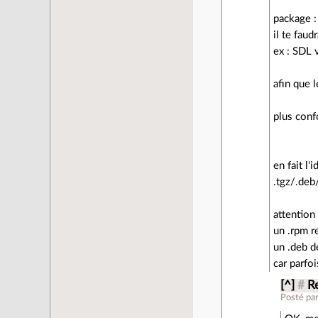
package :
il te fau
ex : SDL 
afin que 
plus conf
en fait l'
.tgz/.deb
attention
un .rpm r
un .deb d
car parfo
[^]
#
Re
Posté pa