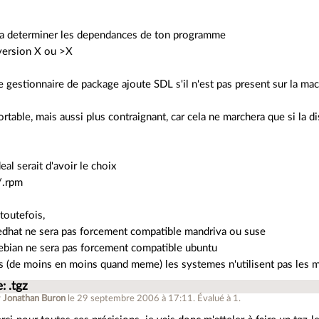
dra determiner les dependances de ton programme
version X ou >X
le gestionnaire de package ajoute SDL s'il n'est pas present sur la ma
ortable, mais aussi plus contraignant, car cela ne marchera que si la 
ideal serait d'avoir le choix
/.rpm
 toutefois,
edhat ne sera pas forcement compatible mandriva ou suse
ebian ne sera pas forcement compatible ubuntu
is (de moins en moins quand meme) les systemes n'utilisent pas les
: .tgz
r
Jonathan Buron
le 29 septembre 2006 à 17:11
.
Évalué à
1
.