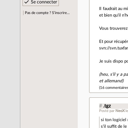
Il faudrait au 
Pas de compte ? S’inscrire…
et bien qu'il n'h
Vous trouverez 
Et pour récupér
svn://svn.tuxfa
Je suis dispo p
(heu, s'il y a
et allemand)
(
16 commentaire
#
.tgz
Posté par
NeoX
l
si ton logicie
s'il suffit de 