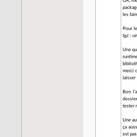
OK, mer
package
les fai
Pour le
tgz : u
Une que
runtime
bibliot
merci d
laisser
Bon l'a
dossie
tester
Une aut
ça auss
est pas