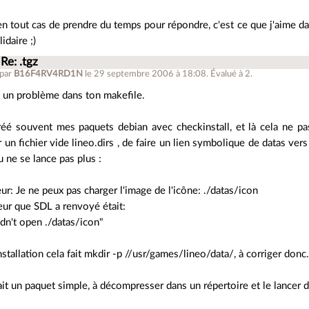
n tout cas de prendre du temps pour répondre, c'est ce que j'aime da
idaire ;)
Re: .tgz
 par
B16F4RV4RD1N
le 29 septembre 2006 à 18:08
.
Évalué à
2
.
 a un problème dans ton makefile.
réé souvent mes paquets debian avec checkinstall, et là cela ne pas
r un fichier vide lineo.dirs , de faire un lien symbolique de datas vers 
u ne se lance pas plus :
eur: Je ne peux pas charger l'image de l'icône: ./datas/icon
reur que SDL a renvoyé était:
dn't open ./datas/icon"
'installation cela fait mkdir -p //usr/games/lineo/data/, à corriger donc
 fait un paquet simple, à décompresser dans un répertoire et le lancer d