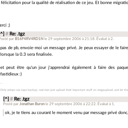
félicitation pour la qualité de réalisation de ce jeu. Et bonne migratio
rci ;)
[^]
#
Re: .tgz
Posté par
B16F4RV4RD1N
le 29 septembre 2006 à 21:18
.
Évalué à
2
.
pas de pb, envoie-moi un message privé. Je peux essayer de le faire
lorsque la 0.3 sera finalisée.
et peut être qu'un jour j'apprendrai également à faire des paq
fastidieux :)
Only wimps use tape backup: real men just upload their important stuff on megaupload, and let the 
[^]
#
Re: .tgz
Posté par
Jonathan Buron
le 29 septembre 2006 à 22:22
.
Évalué à
1
.
ok, je te tiens au courant le moment venu par message privé donc,