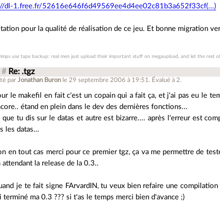
://dl-1.free.fr/52616e646f6d49569ee4d4ee02c81b3a652f33cf(...)
itation pour la qualité de réalisation de ce jeu. Et bonne migration vers
imps use tape backup: real men just upload their important stuff on megaupload, and let the rest of
#
Re: .tgz
té par
Jonathan Buron
le 29 septembre 2006 à 19:51
.
Évalué à
2
.
ur le makefil en fait c'est un copain qui a fait ça, et j'ai pas eu le
core.. étand en plein dans le dev des dernières fonctions...
 que tu dis sur le datas et autre est bizarre.... après l'erreur est co
s les datas...
n en tout cas merci pour ce premier tgz, ça va me permettre de test
 attendant la release de la 0.3..
and je te fait signe FArvardIN, tu veux bien refaire une compilatio
ai terminé ma 0.3 ??? si t'as le temps merci bien d'avance ;)