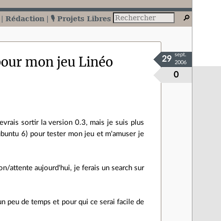
Rédaction
🎙️ Projets Libres
sept.
 pour mon jeu Linéo
29
2006
0
vrais sortir la version 0.3, mais je suis plus
 (ubuntu 6) pour tester mon jeu et m'amuser je
on/attente aujourd'hui, je ferais un search sur
un peu de temps et pour qui ce serai facile de