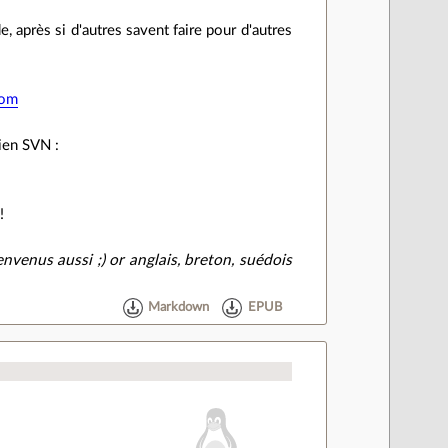
après si d'autres savent faire pour d'autres
com
lien SVN :
!
envenus aussi ;) or anglais, breton, suédois
Markdown
EPUB