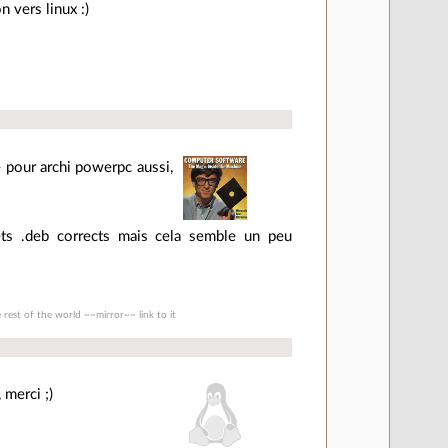
n vers linux :)
 pour archi powerpc aussi,
uets .deb corrects mais cela semble un peu
rest of the world ~~mirror~~ link to it
 merci ;)