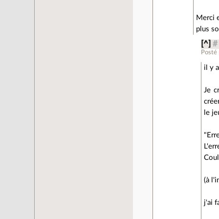
Merci e
plus sol
[^]
#
Posté
il y
Je c
crée
le je
"Err
L'er
Coul
(à l
j'ai