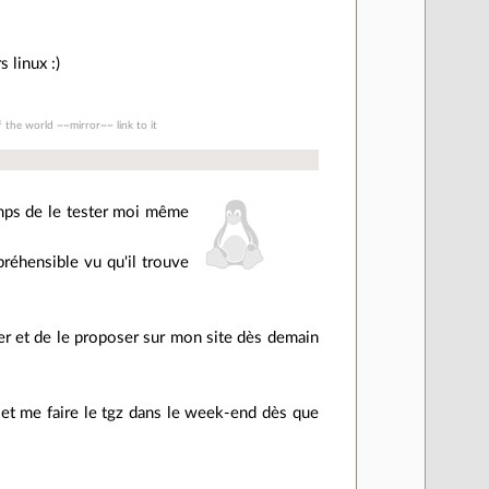
 linux :)
 the world ~~mirror~~ link to it
 temps de le tester moi même
mpréhensible vu qu'il trouve
er et de le proposer sur mon site dès demain
n et me faire le tgz dans le week-end dès que