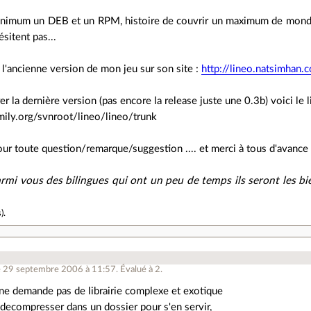
minimum un DEB et un RPM, histoire de couvrir un maximum de monde, 
ésitent pas...
l'ancienne version de mon jeu sur son site :
http://lineo.natsimhan.
er la dernière version (pas encore la release juste une 0.3b) voici le 
mily.org/svnroot/lineo/lineo/trunk
our toute question/remarque/suggestion .... et merci à tous d'avance 
 parmi vous des bilingues qui ont un peu de temps ils seront les bi
s
).
e 29 septembre 2006 à 11:57
.
Évalué à
2
.
l ne demande pas de librairie complexe et exotique
le decompresser dans un dossier pour s'en servir,