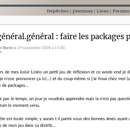
Dépêches
Journaux
Liens
Forums
énéral.général
faire les packages
an Buron
le 29 septembre 2006 à 11:00
.
ne
ors de mes loisir Linéo un petit jeu de réflexion et ce week-end je de
(je n'ose prononcer ça ici...) et du coup même si j'ai linux chez moi
e de packages...
ai pas le temps, un jour je voudrais apprendre mais la n'est pas questi
orum le moment venu.
ête est toute simple, y aurais t il parmi vous des bonnes âmes ayant 
e de mon jeu dans sa distrib...