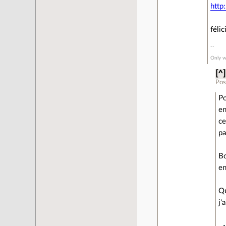
http
félic
Only w
[^]
Pos
Po
en
ce
pa
Bo
en
Qu
j'