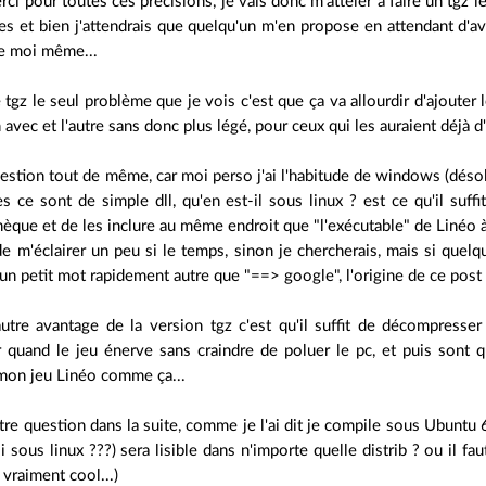
ci pour toutes ces précisions, je vais donc m'atteler à faire un tgz 
s et bien j'attendrais que quelqu'un m'en propose en attendant d'av
re moi même...
 tgz le seul problème que je vois c'est que ça va allourdir d'ajouter le
n avec et l'autre sans donc plus légé, pour ceux qui les auraient déjà d'
stion tout de même, car moi perso j'ai l'habitude de windows (désolé,
s ce sont de simple dll, qu'en est-il sous linux ? est ce qu'il suffi
hèque et de les inclure au même endroit que "l'exécutable" de Linéo à 
e m'éclairer un peu si le temps, sinon je chercherais, mais si quelq
 un petit mot rapidement autre que "==> google", l'origine de ce pos
utre avantage de la version tgz c'est qu'il suffit de décompresser 
r quand le jeu énerve sans craindre de poluer le pc, et puis sont 
 mon jeu Linéo comme ça...
re question dans la suite, comme je l'ai dit je compile sous Ubuntu 6
i sous linux ???) sera lisible dans n'importe quelle distrib ? ou il fa
 vraiment cool...)