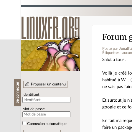
Forum g
Posté par
Jonath
Étiquettes : aucu
Salut à tous,
Voilà je créé l
habitué à W... 
Se connecter
Proposer un contenu
ne sais pas fair
Identifiant
Et surtout je n'
google et ce f
Mot de passe
En fait ma requ
Connexion automatique
faire un packag