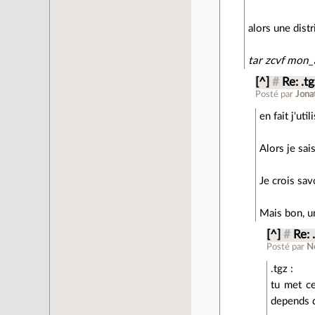
alors une distr
tar zcvf mon_
[^]
#
Re: .t
Posté par
Jona
en fait j'ut
Alors je sais
Je crois sav
Mais bon, 
[^]
#
Re: 
Posté par
N
.tgz :
tu met ce
depends d