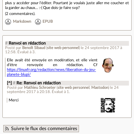
plus y accéder pour l'éditer. Pourtant je voulais juste aller me coucher et
la garder au chaux… :-( Que dois-je faire svp?
(
2 commentaires
).
Markdown
EPUB
#
Renvoi en rédaction
Posté par
Benoît Sibaud
(
site web personnel
)
le 24 septembre 2017 à
12:58
.
Évalué à
3
.
Elle avait été envoyée en modération, et elle vient
d'être renvoyée en rédaction. Cf
https://linuxfr.org/redaction/news/liberation-du-jeu-
planete-blupi/
[^]
#
Re: Renvoi en rédaction
Posté par
Mathieu Schroeter
(
site web personnel
,
Mastodon
)
le 24
septembre 2017 à 20:18
.
Évalué à
1
.
Merci
Suivre le flux des commentaires