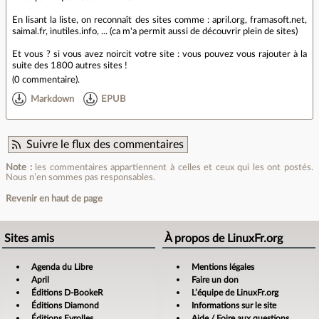
En lisant la liste, on reconnaît des sites comme : april.org, framasoft.net,
saimal.fr, inutiles.info, ... (ca m'a permit aussi de découvrir plein de sites)
Et vous ? si vous avez noircit votre site : vous pouvez vous rajouter à la
suite des 1800 autres sites !
(
0 commentaire
).
Markdown
EPUB
Suivre le flux des commentaires
Note :
les commentaires appartiennent à celles et ceux qui les ont postés.
Nous n’en sommes pas responsables.
Revenir en haut de page
Sites amis
À propos de LinuxFr.org
Agenda du Libre
Mentions légales
April
Faire un don
Éditions D-BookeR
L’équipe de LinuxFr.org
Éditions Diamond
Informations sur le site
Éditions Eyrolles
Aide / Foire aux questions