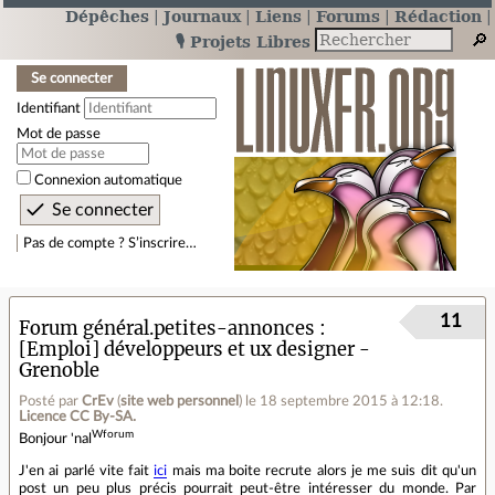
Dépêches
Journaux
Liens
Forums
Rédaction
🎙️ Projets Libres
Se connecter
Identifiant
Mot de passe
Connexion automatique
Pas de compte ? S’inscrire…
11
Forum général.petites-annonces
[Emploi] développeurs et ux designer -
Grenoble
Posté par
CrEv
(
site web personnel
)
le 18 septembre 2015 à 12:18
.
Licence CC By‑SA.
Wforum
Bonjour 'nal
J'en ai parlé vite fait
ici
mais ma boite recrute alors je me suis dit qu'un
post un peu plus précis pourrait peut-être intéresser du monde. Par