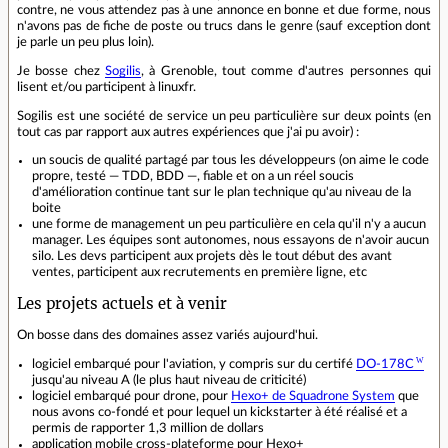
contre, ne vous attendez pas à une annonce en bonne et due forme, nous
n'avons pas de fiche de poste ou trucs dans le genre (sauf exception dont
je parle un peu plus loin).
Je bosse chez
Sogilis
, à Grenoble, tout comme d'autres personnes qui
lisent et/ou participent à linuxfr.
Sogilis est une société de service un peu particulière sur deux points (en
tout cas par rapport aux autres expériences que j'ai pu avoir) :
un soucis de qualité partagé par tous les développeurs (on aime le code
propre, testé — TDD, BDD —, fiable et on a un réel soucis
d'amélioration continue tant sur le plan technique qu'au niveau de la
boite
une forme de management un peu particulière en cela qu'il n'y a aucun
manager. Les équipes sont autonomes, nous essayons de n'avoir aucun
silo. Les devs participent aux projets dès le tout début des avant
ventes, participent aux recrutements en première ligne, etc
Les projets actuels et à venir
On bosse dans des domaines assez variés aujourd'hui.
logiciel embarqué pour l'aviation, y compris sur du certifé
DO-178C
jusqu'au niveau A (le plus haut niveau de criticité)
logiciel embarqué pour drone, pour
Hexo+ de Squadrone System
que
nous avons co-fondé et pour lequel un kickstarter à été réalisé et a
permis de rapporter 1,3 million de dollars
application mobile cross-plateforme pour Hexo+