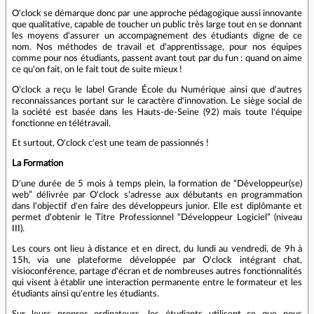
O'clock se démarque donc par une approche pédagogique aussi innovante
que qualitative, capable de toucher un public très large tout en se donnant
les moyens d'assurer un accompagnement des étudiants digne de ce
nom. Nos méthodes de travail et d'apprentissage, pour nos équipes
comme pour nos étudiants, passent avant tout par du fun : quand on aime
ce qu'on fait, on le fait tout de suite mieux !
O'clock a reçu le label Grande École du Numérique ainsi que d'autres
reconnaissances portant sur le caractère d'innovation. Le siège social de
la société est basée dans les Hauts-de-Seine (92) mais toute l'équipe
fonctionne en télétravail.
Et surtout, O'clock c'est une team de passionnés !
La Formation
D'une durée de 5 mois à temps plein, la formation de “Développeur(se)
web” délivrée par O'clock s'adresse aux débutants en programmation
dans l'objectif d'en faire des développeurs junior. Elle est diplômante et
permet d'obtenir le Titre Professionnel “Développeur Logiciel” (niveau
III).
Les cours ont lieu à distance et en direct, du lundi au vendredi, de 9h à
15h, via une plateforme développée par O'clock intégrant chat,
visioconférence, partage d'écran et de nombreuses autres fonctionnalités
qui visent à établir une interaction permanente entre le formateur et les
étudiants ainsi qu'entre les étudiants.
Sur leurs propres ordinateurs, les étudiants utilisent ce que nous