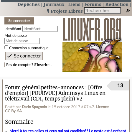
Dépêches
Journaux
Liens
Forums
Rédaction
🎙️ Projets Libres
Se connecter
Identifiant
Mot de passe
Connexion automatique
Pas de compte ? S’inscrire…
13
Forum général.petites-annonces
[Offre
d'emploi] [POURVUE] Adminsys Linux en
télétravail (CDI, temps plein) V2
Posté par
Dario Spagnolo
le 19 octobre 2017 à 07:47
.
Licence
CC By‑SA.
Sommaire
Merci à toutes celles et ceux qui ont candidaté ! Le poste est à présent