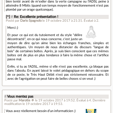
bien tenté avant de m'exiler dans la verte campagne ou l'ADSL peine à
atteindre 8 Mbits (quand son temps moyen de fonctionnement n'est pas
plombé par un orage quelconque).
[^]
#
Re: Excellente présentation !
Posté par
Dario Spagnolo
le 19 octobre 2017 à 21:31
.
Évalué à
2
.
Merci ;)
Et pour ce qui est du tutoiement et du style "délire
décontracté", en ce qui nous concerne, c'est juste un
moyen de dire qu'on aime bien les échanges franches, simples et
authentiques. Un moyen de nous distancier du discours "langue de
bois" de certaines boîtes. Après, je suis bien conscient que ces mêmes
boîtes ont de plus en plus tendance à faire la même chose et l'artifice
passe mal.
Enfin, si tu as l'ADSL, même si elle n'est pas excellente, ça bloque pas
dans l'absolu. En ayant laissé le volet pédagogique en dehors du scope
de ce poste, le Très Haut Débit n'est pas strictement nécessaire. Et
avec de l'agrégation on peut faire de belles choses si on veut ;)
#
Vous mentez pas
Posté par
Marotte ⛧
le 19 octobre 2017 à 19:52
.
Évalué à
4
.
Dernière
modification le 19 octobre 2017 à 19:53.
Vous avez réellement besoin d’un informaticien ;)