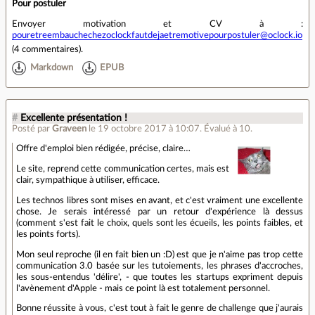
Pour postuler
Envoyer motivation et CV à :
pouretreembauchechezoclockfautdejaetremotivepourpostuler@oclock.io
(
4 commentaires
).
Markdown
EPUB
#
Excellente présentation !
Posté par
Graveen
le 19 octobre 2017 à 10:07
.
Évalué à
10
.
Offre d'emploi bien rédigée, précise, claire…
Le site, reprend cette communication certes, mais est
clair, sympathique à utiliser, efficace.
Les technos libres sont mises en avant, et c'est vraiment une excellente
chose. Je serais intéressé par un retour d'expérience là dessus
(comment s'est fait le choix, quels sont les écueils, les points faibles, et
les points forts).
Mon seul reproche (il en fait bien un :D) est que je n'aime pas trop cette
communication 3.0 basée sur les tutoiements, les phrases d'accroches,
les sous-entendus 'délire', - que toutes les startups expriment depuis
l'avènement d'Apple - mais ce point là est totalement personnel.
Bonne réussite à vous, c'est tout à fait le genre de challenge que j'aurais