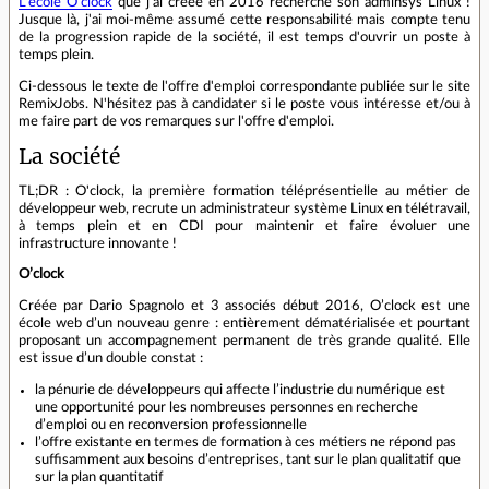
L'école O'clock
que j'ai créée en 2016 recherche son adminsys Linux !
Jusque là, j'ai moi-même assumé cette responsabilité mais compte tenu
de la progression rapide de la société, il est temps d'ouvrir un poste à
temps plein.
Ci-dessous le texte de l'offre d'emploi correspondante publiée sur le site
RemixJobs. N'hésitez pas à candidater si le poste vous intéresse et/ou à
me faire part de vos remarques sur l'offre d'emploi.
La société
TL;DR : O'clock, la première formation téléprésentielle au métier de
développeur web, recrute un administrateur système Linux en télétravail,
à temps plein et en CDI pour maintenir et faire évoluer une
infrastructure innovante !
O’clock
Créée par Dario Spagnolo et 3 associés début 2016, O’clock est une
école web d’un nouveau genre : entièrement dématérialisée et pourtant
proposant un accompagnement permanent de très grande qualité. Elle
est issue d’un double constat :
la pénurie de développeurs qui affecte l’industrie du numérique est
une opportunité pour les nombreuses personnes en recherche
d’emploi ou en reconversion professionnelle
l’offre existante en termes de formation à ces métiers ne répond pas
suffisamment aux besoins d’entreprises, tant sur le plan qualitatif que
sur la plan quantitatif