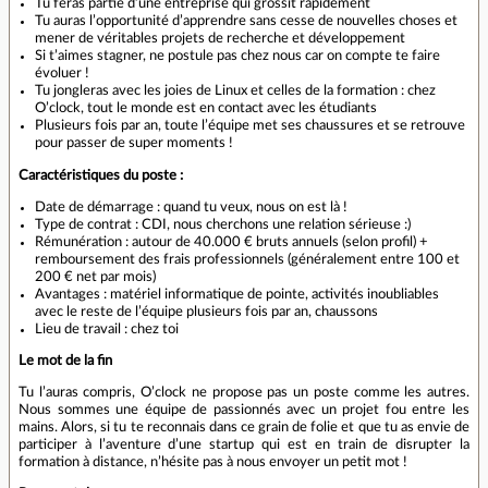
Tu feras partie d’une entreprise qui grossit rapidement
Tu auras l’opportunité d’apprendre sans cesse de nouvelles choses et
mener de véritables projets de recherche et développement
Si t’aimes stagner, ne postule pas chez nous car on compte te faire
évoluer !
Tu jongleras avec les joies de Linux et celles de la formation : chez
O’clock, tout le monde est en contact avec les étudiants
Plusieurs fois par an, toute l’équipe met ses chaussures et se retrouve
pour passer de super moments !
Caractéristiques du poste :
Date de démarrage : quand tu veux, nous on est là !
Type de contrat : CDI, nous cherchons une relation sérieuse :)
Rémunération : autour de 40.000 € bruts annuels (selon profil) +
remboursement des frais professionnels (généralement entre 100 et
200 € net par mois)
Avantages : matériel informatique de pointe, activités inoubliables
avec le reste de l’équipe plusieurs fois par an, chaussons
Lieu de travail : chez toi
Le mot de la fin
Tu l’auras compris, O’clock ne propose pas un poste comme les autres.
Nous sommes une équipe de passionnés avec un projet fou entre les
mains. Alors, si tu te reconnais dans ce grain de folie et que tu as envie de
participer à l’aventure d’une startup qui est en train de disrupter la
formation à distance, n’hésite pas à nous envoyer un petit mot !