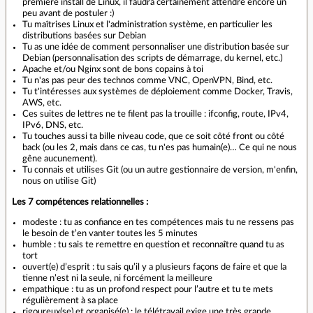
première install de Linux, il faudra certainement attendre encore un
peu avant de postuler :)
Tu maîtrises Linux et l'administration système, en particulier les
distributions basées sur Debian
Tu as une idée de comment personnaliser une distribution basée sur
Debian (personnalisation des scripts de démarrage, du kernel, etc.)
Apache et/ou Nginx sont de bons copains à toi
Tu n'as pas peur des technos comme VNC, OpenVPN, Bind, etc.
Tu t'intéresses aux systèmes de déploiement comme Docker, Travis,
AWS, etc.
Ces suites de lettres ne te filent pas la trouille : ifconfig, route, IPv4,
IPv6, DNS, etc.
Tu touches aussi ta bille niveau code, que ce soit côté front ou côté
back (ou les 2, mais dans ce cas, tu n'es pas humain(e)… Ce qui ne nous
gêne aucunement).
Tu connais et utilises Git (ou un autre gestionnaire de version, m'enfin,
nous on utilise Git)
Les 7 compétences relationnelles :
modeste : tu as confiance en tes compétences mais tu ne ressens pas
le besoin de t’en vanter toutes les 5 minutes
humble : tu sais te remettre en question et reconnaître quand tu as
tort
ouvert(e) d’esprit : tu sais qu’il y a plusieurs façons de faire et que la
tienne n’est ni la seule, ni forcément la meilleure
empathique : tu as un profond respect pour l’autre et tu te mets
régulièrement à sa place
rigoureux(se) et organisé(e) : le télétravail exige une très grande