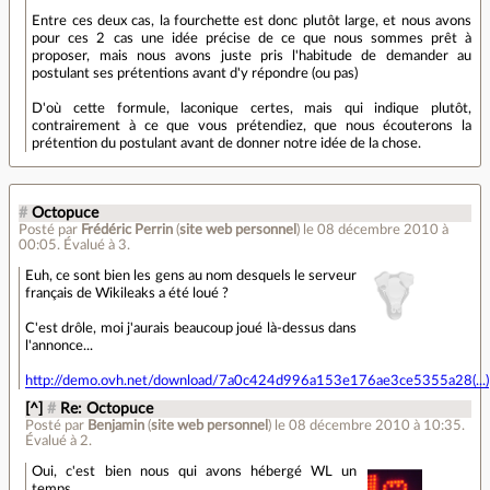
Entre ces deux cas, la fourchette est donc plutôt large, et nous avons
pour ces 2 cas une idée précise de ce que nous sommes prêt à
proposer, mais nous avons juste pris l'habitude de demander au
postulant ses prétentions avant d'y répondre (ou pas)
D'où cette formule, laconique certes, mais qui indique plutôt,
contrairement à ce que vous prétendiez, que nous écouterons la
prétention du postulant avant de donner notre idée de la chose.
#
Octopuce
Posté par
Frédéric Perrin
(
site web personnel
)
le 08 décembre 2010 à
00:05
.
Évalué à
3
.
Euh, ce sont bien les gens au nom desquels le serveur
français de Wikileaks a été loué ?
C'est drôle, moi j'aurais beaucoup joué là-dessus dans
l'annonce...
http://demo.ovh.net/download/7a0c424d996a153e176ae3ce5355a28(...)
[^]
#
Re: Octopuce
Posté par
Benjamin
(
site web personnel
)
le 08 décembre 2010 à 10:35
.
Évalué à
2
.
Oui, c'est bien nous qui avons hébergé WL un
temps.