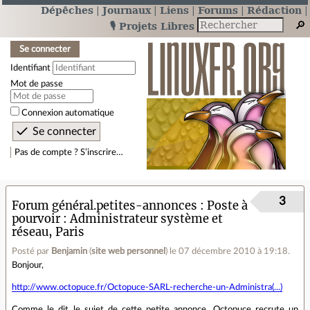
Dépêches
Journaux
Liens
Forums
Rédaction
🎙️ Projets Libres
Se connecter
Identifiant
Mot de passe
Connexion automatique
Pas de compte ? S’inscrire…
3
Forum général.petites-annonces
Poste à
pourvoir : Administrateur système et
réseau, Paris
Posté par
Benjamin
(
site web personnel
)
le 07 décembre 2010 à 19:18
.
Bonjour,
http://www.octopuce.fr/Octopuce-SARL-recherche-un-Administra(...)
Comme le dit le sujet de cette petite annonce, Octopuce recrute un