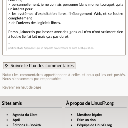
> personnellement, je ne connais personne (dans mon entourage), qui a
un intérêt pour
> les systèmes d'exploitation libres, l'hébergement Web, et se foutre
complètement
> de l'univers des logiciels libres.
Perso, j'aimerais pas bosser avec des gens qui n'en n'ont vraiment rien
à foutre (je l'ai fait mais ça a pas duré).
pertinent adj. Approprié : qui se rapporte exactement à ce dont il est question.
Suivre le flux des commentaires
Note :
les commentaires appartiennent à celles et ceux qui les ont postés.
Nous n’en sommes pas responsables.
Revenir en haut de page
Sites amis
À propos de LinuxFr.org
Agenda du Libre
Mentions légales
April
Faire un don
Éditions D-BookeR
L’équipe de LinuxFr.org