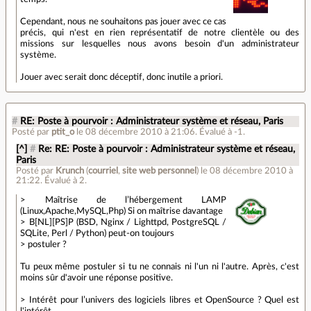
Cependant, nous ne souhaitons pas jouer avec ce cas
précis, qui n'est en rien représentatif de notre clientèle ou des
missions sur lesquelles nous avons besoin d'un administrateur
système.
Jouer avec serait donc déceptif, donc inutile a priori.
#
RE: Poste à pourvoir : Administrateur système et réseau, Paris
Posté par
ptit_o
le 08 décembre 2010 à 21:06
.
Évalué à
-1
.
[^]
#
Re: RE: Poste à pourvoir : Administrateur système et réseau,
Paris
Posté par
Krunch
(
courriel
,
site web personnel
)
le 08 décembre 2010 à
21:22
.
Évalué à
2
.
> Maîtrise de l’hébergement LAMP
(Linux,Apache,MySQL,Php) Si on maîtrise davantage
> B[NL][PS]P (BSD, Nginx / Lighttpd, PostgreSQL /
SQLite, Perl / Python) peut-on toujours
> postuler ?
Tu peux même postuler si tu ne connais ni l'un ni l'autre. Après, c'est
moins sûr d'avoir une réponse positive.
> Intérêt pour l’univers des logiciels libres et OpenSource ? Quel est
l'intérêt,