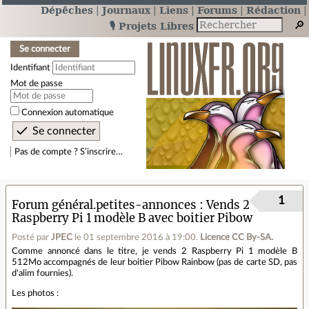
Dépêches
Journaux
Liens
Forums
Rédaction
🎙️ Projets Libres
Se connecter
Identifiant
Mot de passe
Connexion automatique
Pas de compte ? S’inscrire…
1
Forum général.petites-annonces
Vends 2
Raspberry Pi 1 modèle B avec boitier Pibow
Posté par
JPEC
le 01 septembre 2016 à 19:00
.
Licence CC By‑SA.
Comme annoncé dans le titre, je vends 2 Raspberry Pi 1 modèle B
512Mo accompagnés de leur boitier Pibow Rainbow (pas de carte SD, pas
d'alim fournies).
Les photos :