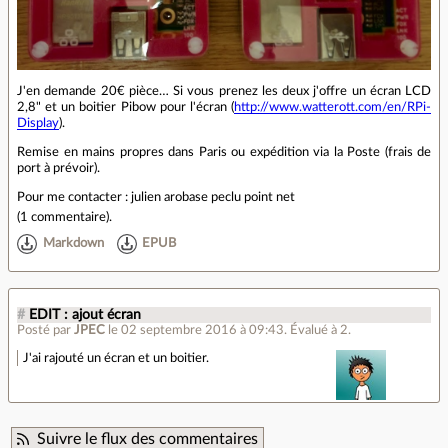
J'en demande 20€ pièce… Si vous prenez les deux j'offre un écran LCD
2,8" et un boitier Pibow pour l'écran (
http://www.watterott.com/en/RPi-
Display
).
Remise en mains propres dans Paris ou expédition via la Poste (frais de
port à prévoir).
Pour me contacter : julien arobase peclu point net
(
1 commentaire
).
Markdown
EPUB
#
EDIT : ajout écran
Posté par
JPEC
le 02 septembre 2016 à 09:43
.
Évalué à
2
.
J'ai rajouté un écran et un boitier.
Suivre le flux des commentaires