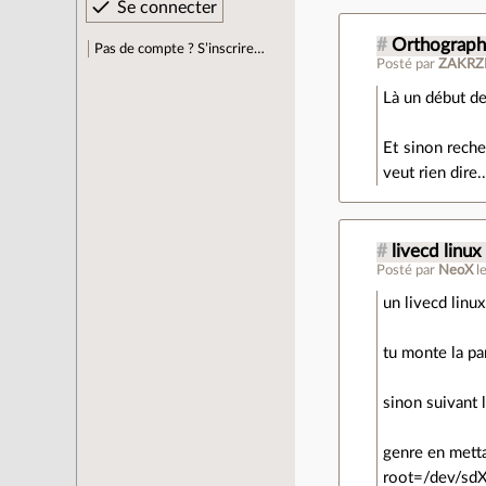
#
Orthographe
Pas de compte ? S’inscrire…
Posté par
ZAKRZE
Là un début d
Et sinon reche
veut rien dire..
#
livecd linux
Posté par
NeoX
l
un livecd linu
tu monte la par
sinon suivant 
genre en metta
root=/dev/sd