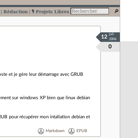
Rédaction
🎙️ Projets Libres
juil.
12
2006
0
 poste et je gère leur démarrage avec GRUB
tement sur windows XP bien que linux debian
RUB pour récupérer mon intallation debian et
Markdown
EPUB