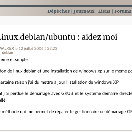
Dépêches
Journaux
Liens
Forums
inux.debian/ubuntu
aidez moi
WALKER
le 12 juillet 2006 à 23:23
.
debian
lème et simple
lation de linux debian et une installation de windows xp sur le meme
ertaine raison j'ai du mettre à jour l'istallation de windows XP
t j'ai perdue le démarrage avec GRUB et le système démarre direc
allé
une méthode qui me permet de réparer le gestionnaire de démarrage G
.