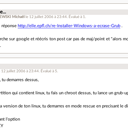
...
WSKI Michaël
le 12 juillet 2006 à 23:44
.
Évalué à
1
.
e réponse
http://elle.epfl.ch/re-Installer-Windows-a-ecrase-Grub
.
rche sur google et réécris ton post car pas de maj/point et "alors 
.
e 12 juillet 2006 à 23:44
.
Évalué à
5
.
x, tu demarres dessus,
tition qui contient linux, tu fais un chroot dessus, tu lance un grub-up
la version de ton linux, tu demarres en mode rescue en precisant le d
nt l'option
XY