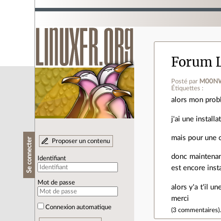
Forum L
Posté par
M00N
Étiquettes :
alors mon prob
j'ai une instal
mais pour une c
Se connecter
Proposer un contenu
donc maintenan
Identifiant
est encore inst
Mot de passe
alors y'a t'il 
merci
Connexion automatique
(
3 commentaires
)