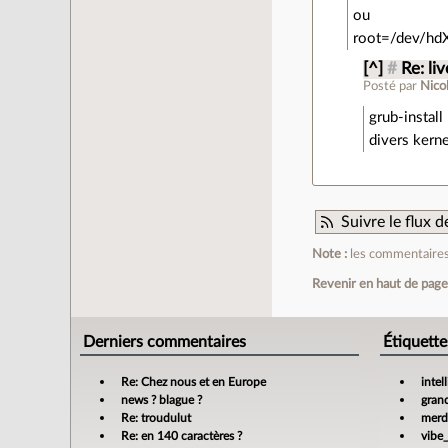
ou
root=/dev/hd
[^]
#
Re: li
Posté par
Nico
grub-instal
divers kerne
Suivre le flux
Note :
les commentaires 
Revenir en haut de pag
Derniers commentaires
Étiquette
Re: Chez nous et en Europe
intel
news ? blague ?
gran
Re: troudulut
merdi
Re: en 140 caractères ?
vibe