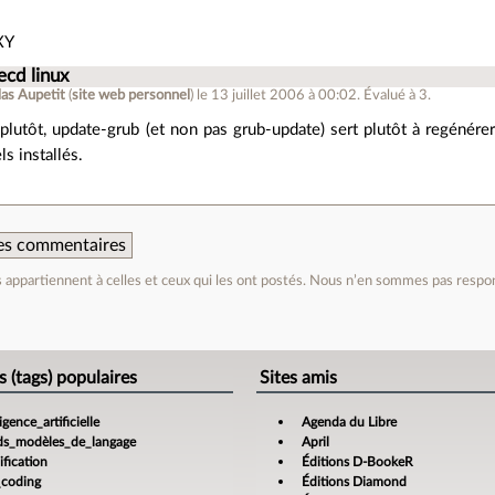
XY
vecd linux
las Aupetit
(
site web personnel
)
le 13 juillet 2006 à 00:02
.
Évalué à
3
.
l plutôt, update-grub (et non pas grub-update) sert plutôt à regénér
ls installés.
 des commentaires
appartiennent à celles et ceux qui les ont postés. Nous n’en sommes pas respo
e
s (tags) populaires
Sites amis
ligence_artificielle
Agenda du Libre
ds_modèles_de_langage
April
fication
Éditions D-BookeR
_coding
Éditions Diamond