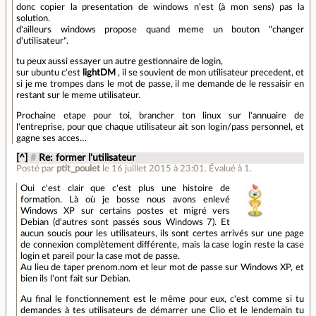
donc copier la presentation de windows n'est (à mon sens) pas la
solution.
d'ailleurs windows propose quand meme un bouton "changer
d'utilisateur".
tu peux aussi essayer un autre gestionnaire de login,
sur ubuntu c'est
lightDM
, il se souvient de mon utilisateur precedent, et
si je me trompes dans le mot de passe, il me demande de le ressaisir en
restant sur le meme utilisateur.
Prochaine etape pour toi, brancher ton linux sur l'annuaire de
l'entreprise, pour que chaque utilisateur ait son login/pass personnel, et
gagne ses acces…
[^]
#
Re: former l'utilisateur
Posté par
ptit_poulet
le 16 juillet 2015 à 23:01
.
Évalué à
1
.
Oui c'est clair que c'est plus une histoire de
formation. Là où je bosse nous avons enlevé
Windows XP sur certains postes et migré vers
Debian (d'autres sont passés sous Windows 7). Et
aucun soucis pour les utilisateurs, ils sont certes arrivés sur une page
de connexion complètement différente, mais la case login reste la case
login et pareil pour la case mot de passe.
Au lieu de taper prenom.nom et leur mot de passe sur Windows XP, et
bien ils l'ont fait sur Debian.
Au final le fonctionnement est le même pour eux, c'est comme si tu
demandes à tes utilisateurs de démarrer une Clio et le lendemain tu