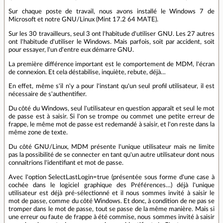
Sur chaque poste de travail, nous avons installé le Windows 7 de
Microsoft et notre GNU/Linux (Mint 17.2 64 MATE).
Sur les 30 travailleurs, seul 3 ont l'habitude d'utiliser GNU. Les 27 autres
ont l'habitude d'utiliser le Windows. Mais parfois, soit par accident, soit
pour essayer, l'un d'entre eux démarre GNU.
La première différence important est le comportement de MDM, l'écran
de connexion. Et cela déstabilise, inquiète, rebute, déjà…
En effet, même s'il n'y a pour l'instant qu'un seul profil utilisateur, il est
nécessaire de s'authentifier.
Du côté du Windows, seul l'utilisateur en question apparaît et seul le mot
de passe est à saisir. Si l'on se trompe ou commet une petite erreur de
frappe, le même mot de passe est redemandé à saisir, et l'on reste dans la
même zone de texte.
Du côté GNU/Linux, MDM présente l'unique utilisateur mais ne limite
pas la possibilité de se connecter en tant qu'un autre utilisateur dont nous
connaîtrions l'identifiant et mot de passe.
Avec l'option SelectLastLogin=true (présentée sous forme d'une case à
cochée dans le logiciel graphique des Préférences…) déjà l'unique
utilisateur est déjà pré-sélectionné et il nous sommes invité à saisir le
mot de passe, comme du côté Windows. Et donc, à condition de ne pas se
tromper dans le mot de passe, tout se passe de la même manière. Mais si
une erreur ou faute de frappe à été commise, nous sommes invité à saisir