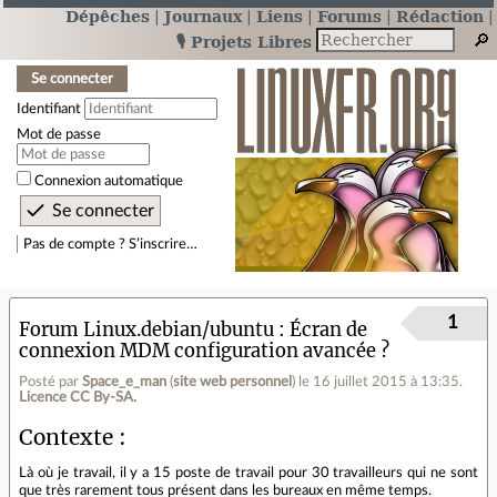
Dépêches
Journaux
Liens
Forums
Rédaction
🎙️ Projets Libres
Se connecter
Identifiant
Mot de passe
Connexion automatique
Pas de compte ? S’inscrire…
1
Forum Linux.debian/ubuntu
Écran de
connexion MDM configuration avancée ?
Posté par
Space_e_man
(
site web personnel
)
le 16 juillet 2015 à 13:35
.
Licence CC By‑SA.
Contexte :
Là où je travail, il y a 15 poste de travail pour 30 travailleurs qui ne sont
que très rarement tous présent dans les bureaux en même temps.