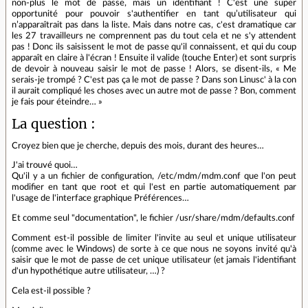
non-plus le mot de passe, mais un identifiant ! C'est une super
opportunité pour pouvoir s'authentifier en tant qu’utilisateur qui
n’apparaîtrait pas dans la liste. Mais dans notre cas, c'est dramatique car
les 27 travailleurs ne comprennent pas du tout cela et ne s'y attendent
pas ! Donc ils saisissent le mot de passe qu'il connaissent, et qui du coup
apparaît en claire à l'écran ! Ensuite il valide (touche Enter) et sont surpris
de devoir à nouveau saisir le mot de passe ! Alors, se disent-ils, « Me
serais-je trompé ? C'est pas ça le mot de passe ? Dans son Linusc' à la con
il aurait compliqué les choses avec un autre mot de passe ? Bon, comment
je fais pour éteindre… »
La question :
Croyez bien que je cherche, depuis des mois, durant des heures…
J'ai trouvé quoi…
Qu'il y a un fichier de configuration, /etc/mdm/mdm.conf que l'on peut
modifier en tant que root et qui l'est en partie automatiquement par
l'usage de l'interface graphique Préférences…
Et comme seul "documentation", le fichier /usr/share/mdm/defaults.conf
Comment est-il possible de limiter l'invite au seul et unique utilisateur
(comme avec le Windows) de sorte à ce que nous ne soyons invité qu'à
saisir que le mot de passe de cet unique utilisateur (et jamais l'identifiant
d'un hypothétique autre utilisateur, …) ?
Cela est-il possible ?