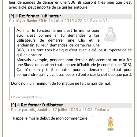
leur demandes de démarrer une 308, ils sauront très bien que c'est
avec la clé, peut importe de ce qui les entoure.
[^]
#
Re: former l'utilisateur
Posté par
flavien75
le 16 juillet 2015 à 23:31
.
Évalué à
1
.
Au final le fonctionnement est le même pour
eux, c'est comme si tu demandes à tes
utilisateurs de démarrer une Clio et le
lendemain tu leur demandes de démarrer une
308, ils sauront très bien que c'est avec la clé, peut importe de ce
qui les entoure.
Mauvais exemple, pendant mon dernier déplacement on m'a filé
une Skoda de location toute neuve (d'habitude je conduis une 308).
Ça m'a bien pris 5 minutes pour la démarrer (surtout pour
comprendre qu'il y avait pas besoin d'enfoncer la clef quelque part).
Donc non, un minimum de formation ne fait jamais de mal.
Les vrais naviguent en -42
[^]
#
Re: former l'utilisateur
Posté par
ptit_poulet
le 17 juillet 2015 à 11:05
.
Évalué à
1
.
Rappelle moi le début de mon commentaire… ;)