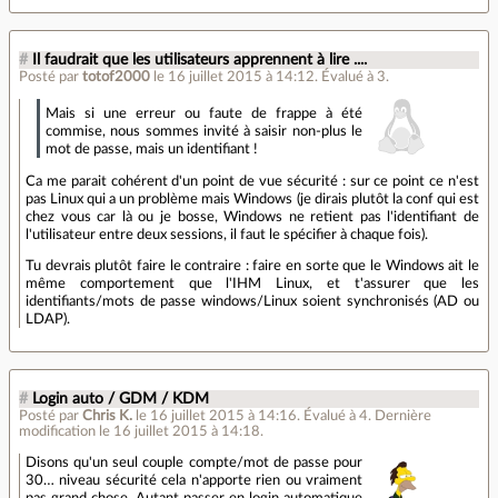
#
Il faudrait que les utilisateurs apprennent à lire ....
Posté par
totof2000
le 16 juillet 2015 à 14:12
.
Évalué à
3
.
Mais si une erreur ou faute de frappe à été
commise, nous sommes invité à saisir non-plus le
mot de passe, mais un identifiant !
Ca me parait cohérent d'un point de vue sécurité : sur ce point ce n'est
pas Linux qui a un problème mais Windows (je dirais plutôt la conf qui est
chez vous car là ou je bosse, Windows ne retient pas l'identifiant de
l'utilisateur entre deux sessions, il faut le spécifier à chaque fois).
Tu devrais plutôt faire le contraire : faire en sorte que le Windows ait le
même comportement que l'IHM Linux, et t'assurer que les
identifiants/mots de passe windows/Linux soient synchronisés (AD ou
LDAP).
#
Login auto / GDM / KDM
Posté par
Chris K.
le 16 juillet 2015 à 14:16
.
Évalué à
4
.
Dernière
modification le 16 juillet 2015 à 14:18.
Disons qu'un seul couple compte/mot de passe pour
30… niveau sécurité cela n'apporte rien ou vraiment