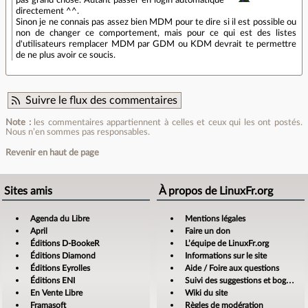
pas grand chose. Autant passer en login automatique
directement ^^.
Sinon je ne connais pas assez bien MDM pour te dire si il est possible ou
non de changer ce comportement, mais pour ce qui est des listes
d'utilisateurs remplacer MDM par GDM ou KDM devrait te permettre
de ne plus avoir ce soucis.
Suivre le flux des commentaires
Note :
les commentaires appartiennent à celles et ceux qui les ont postés.
Nous n’en sommes pas responsables.
Revenir en haut de page
Sites amis
À propos de LinuxFr.org
Agenda du Libre
Mentions légales
April
Faire un don
Éditions D-BookeR
L’équipe de LinuxFr.org
Éditions Diamond
Informations sur le site
Éditions Eyrolles
Aide / Foire aux questions
Éditions ENI
Suivi des suggestions et bogues
En Vente Libre
Wiki du site
Framasoft
Règles de modération