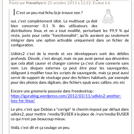
Posté par
fravashyo
le 25 octobre 2013 à 12:22
.
Évalué à
6
.
C'est un peu mal fichu là je trouve non ?
oui, c'est complètement idiot. Le multiseat ça doit
bien concerner 0.1 % des utilisateurs des
distributions linux, et on a tout modifié, perturbant les 99,9 % qui
reste, juste pour cette "fonctionnalité", qu'ils auraient pu seulement
intégrer dans une option activable uniquement dans un fichier de
configuration.
Udisks2 c'est de la merde et ses développeurs sont des débiles
profonds. Désolé, c'est abrupt, mais ne pas avoir pensé aux désordres
que cela allait causer et changer comme ça c'est d'une connerie sans
nom. Les disques externes ça peut être pour les sauvegardes,
obligeant à modifier tous les scripts de sauvegarde, mais ça peut aussi
servir de support de stockage pour des fichiers habituels, par exemple
pour des photos dans digikam, des fichiers epub avec calibre, etc etc
Encore une gnomerie poussée dans freedesktop :
https://igurublog.wordpress.com/2012/03/11/udisks2-another-
loss-for-linux/
Le pire, c'est que Debian a "corrigé" le chemin imposé par défaut dans
udisks2, pour mettre /media/$USER à la place de /run/media/$USER
ce qui n'est pas beaucoup mieux.
Voilà, c'est dit et ça soulage un peu.