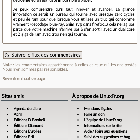
deuxième écran est juste impossible à placer.
Je peux comprendre qu'il faut innover et avancer. La grande
innovation ce serait un bureau qui tourne avec presque zero cycles
et peu de ram pour que lorsque vous utilisez un truc qui consomme
vraiment (décodage blue-ray, anim svg dans firefox…) cela ne lag pas
parce que votre machine n'arrive pas à s'en sortir avec un dual core
et 2 giga de ram avec trop rien qui tourne.
Suivre le flux des commentaires
Note :
les commentaires appartiennent à celles et ceux qui les ont postés.
Nous n’en sommes pas responsables.
Revenir en haut de page
Sites amis
À propos de LinuxFr.org
Agenda du Libre
Mentions légales
April
Faire un don
Éditions D-BookeR
L’équipe de LinuxFr.org
Éditions Diamond
Informations sur le site
Éditions Eyrolles
Aide / Foire aux questions
Éditions ENI
Suivi des suggestions et bogues