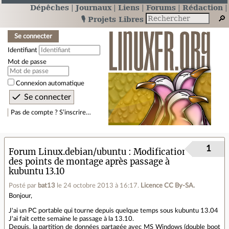
Dépêches
Journaux
Liens
Forums
Rédaction
🎙️ Projets Libres
Se connecter
Identifiant
Mot de passe
Connexion automatique
Pas de compte ? S’inscrire…
1
Forum Linux.debian/ubuntu
Modification
des points de montage après passage à
kubuntu 13.10
Posté par
bat13
le 24 octobre 2013 à 16:17
.
Licence CC By‑SA.
Bonjour,
J'ai un PC portable qui tourne depuis quelque temps sous kubuntu 13.04
J'ai fait cette semaine le passage à la 13.10.
Depuis, la partition de données partagée avec MS Windows (double boot