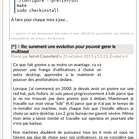
./configure --prefix=/usr

make

À faire pour chaque mise à jour…
« I approve of any development that makes it more difficult for governments and criminals to
monopolize the use of force. » Eric Raymond
[^]
#
Re: surement une evolution pour pouvoir gerer le
multiseat
Posté par
hervé Couvelard
le 25 octobre 2013 à 13:22
.
Évalué à
4
.
Ce que fait gnome a au moins un avantage, ca va
pousser une frange d'utilisateurs à choisir un
autre desktop, apprendre à le maintenir et
pousser des améliorations dedans.
Lorsque j'ai commencé en 2000, je devais avoir un gnome sur une
red hat, puis fedora. Je suis passé progressivement à kde parce que
je ne me trouvais pas dans gnome puis à debian. Maintenant je
travaille sur mon vieux "kde" (4.4) parce que je n'ai pas le temps de
re-installer ma machine, mais chaque fois que j'installe ailleurs je
choisi un autre desktop. Les 2 gros bureau me gavent sévère. Même
mon amie a laissé tombé et travaille sur openbox et pourtant elle
n'est pas barbue.
Nos machines doublent de puissance tous les 6 mois et nous ne
faisons pas plus de chose avec nos ordinateurs. Je ne considère pas