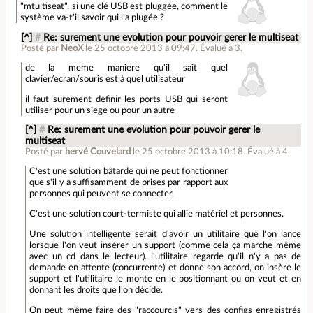
"mtultiseat", si une clé USB est pluggée, comment le
système va-t'il savoir qui l'a plugée ?
[^]
#
Re: surement une evolution pour pouvoir gerer le multiseat
Posté par
NeoX
le 25 octobre 2013 à 09:47
.
Évalué à
3
.
de la meme maniere qu'il sait quel
clavier/ecran/souris est à quel utilisateur
il faut surement definir les ports USB qui seront
utiliser pour un siege ou pour un autre
[^]
#
Re: surement une evolution pour pouvoir gerer le
multiseat
Posté par
hervé Couvelard
le 25 octobre 2013 à 10:18
.
Évalué à
4
.
C'est une solution bâtarde qui ne peut fonctionner
que s'il y a suffisamment de prises par rapport aux
personnes qui peuvent se connecter.
C'est une solution court-termiste qui allie matériel et personnes.
Une solution intelligente serait d'avoir un utilitaire que l'on lance
lorsque l'on veut insérer un support (comme cela ça marche même
avec un cd dans le lecteur). l'utilitaire regarde qu'il n'y a pas de
demande en attente (concurrente) et donne son accord, on insère le
support et l'utilitaire le monte en le positionnant ou on veut et en
donnant les droits que l'on décide.
On peut même faire des "raccourcis" vers des configs enregistrés