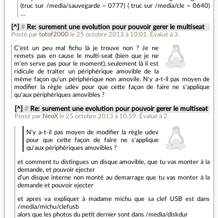
(truc sur /media/sauvegarde ~ 0777) ( truc sur /media/cle ~ 0640)
…
[^]
#
Re: surement une evolution pour pouvoir gerer le multiseat
Posté par
totof2000
le 25 octobre 2013 à 10:01
.
Évalué à
3
.
C'est un peu mal fichu là je trouve non ? Je ne
remets pas en cause le multi-seat (bien que je ne
m'en serve pas pour le moment), seulement là il est
ridicule de traiter un périphérique amovible de la
même façon qu'un périphérique non amovile. N'y a-t-il pas moyen de
modifier la règle udev pour que cette façon de faire ne s'applique
qu'aux périphériques amovibles ?
[^]
#
Re: surement une evolution pour pouvoir gerer le multiseat
Posté par
NeoX
le 25 octobre 2013 à 10:59
.
Évalué à
2
.
N'y a-t-il pas moyen de modifier la règle udev
pour que cette façon de faire ne s'applique
qu'aux périphériques amovibles ?
et comment tu distingues un disque amovible, que tu vas monter à la
demande, et pouvoir ejecter
d'un disque interne non monté au demarrage que tu vas monter à la
demande et pouvoir ejecter
et apres va expliquer à madame michu que sa clef USB est dans
/media/michu/clefusb
alors que les photos du petit dernier sont dans /media/diskdur