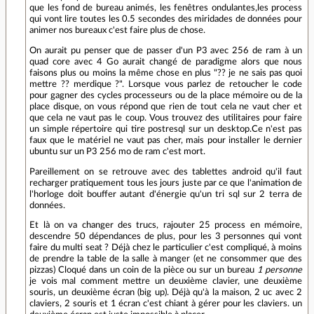
que les fond de bureau animés, les fenêtres ondulantes,les process
qui vont lire toutes les 0.5 secondes des miridades de données pour
animer nos bureaux c'est faire plus de chose.
On aurait pu penser que de passer d'un P3 avec 256 de ram à un
quad core avec 4 Go aurait changé de paradigme alors que nous
faisons plus ou moins la même chose en plus "?? je ne sais pas quoi
mettre ?? merdique ?". Lorsque vous parlez de retoucher le code
pour gagner des cycles processeurs ou de la place mémoire ou de la
place disque, on vous répond que rien de tout cela ne vaut cher et
que cela ne vaut pas le coup. Vous trouvez des utilitaires pour faire
un simple répertoire qui tire postresql sur un desktop.Ce n'est pas
faux que le matériel ne vaut pas cher, mais pour installer le dernier
ubuntu sur un P3 256 mo de ram c'est mort.
Pareillement on se retrouve avec des tablettes android qu'il faut
recharger pratiquement tous les jours juste par ce que l'animation de
l'horloge doit bouffer autant d'énergie qu'un tri sql sur 2 terra de
données.
Et là on va changer des trucs, rajouter 25 process en mémoire,
descendre 50 dépendances de plus, pour les 3 personnes qui vont
faire du multi seat ? Déjà chez le particulier c'est compliqué, à moins
de prendre la table de la salle à manger (et ne consommer que des
pizzas) Cloqué dans un coin de la pièce ou sur un bureau
1 personne
je vois mal comment mettre un deuxième clavier, une deuxième
souris, un deuxième écran (big up). Déjà qu'à la maison, 2 uc avec 2
claviers, 2 souris et 1 écran c'est chiant à gérer pour les claviers. un