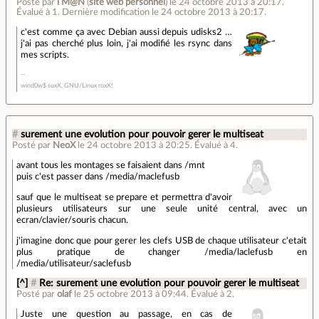
Posté par
i M@N
(
site web personnel
)
le 24 octobre 2013 à 20:17
.
Évalué à
1
.
Dernière modification le 24 octobre 2013 à 20:17.
c'est comme ça avec Debian aussi depuis udisks2 …
j'ai pas cherché plus loin, j'ai modifié les rsync dans
mes scripts.
wind0w$ suxX, GNU/Linux roxX!
#
surement une evolution pour pouvoir gerer le multiseat
Posté par
NeoX
le 24 octobre 2013 à 20:25
.
Évalué à
4
.
avant tous les montages se faisaient dans /mnt
puis c'est passer dans /media/maclefusb
sauf que le multiseat se prepare et permettra d'avoir
plusieurs utilisateurs sur une seule unité central, avec un
ecran/clavier/souris chacun.
j'imagine donc que pour gerer les clefs USB de chaque utilisateur c'etait
plus pratique de changer /media/laclefusb en
/media/utilisateur/saclefusb
[^]
#
Re: surement une evolution pour pouvoir gerer le multiseat
Posté par
olaf
le 25 octobre 2013 à 09:44
.
Évalué à
2
.
Juste une question au passage, en cas de