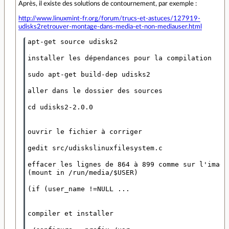
Après, il existe des solutions de contournement, par exemple :
http://www.linuxmint-fr.org/forum/trucs-et-astuces/127919-
udisks2retrouver-montage-dans-media-et-non-mediauser.html
apt-get source udisks2

installer les dépendances pour la compilation

sudo apt-get build-dep udisks2

aller dans le dossier des sources

cd udisks2-2.0.0

ouvrir le fichier à corriger

gedit src/udiskslinuxfilesystem.c

effacer les lignes de 864 à 899 comme sur l'image 
(mount in /run/media/$USER)

(if (user_name !=NULL ...

compiler et installer
