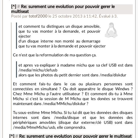
[^]
#
Re: surement une evolution pour pouvoir gerer le
multiseat
Posté par
totof2000
le 25 octobre 2013 à 11:42
.
Évalué à
3
.
et comment tu distingues un disque amovible,
que tu vas monter à la demande, et pouvoir
ejecter
d'un disque interne non monté au demarrage
que tu vas monter à la demande et pouvoir ejecter
Ce n'est que la reformulation de ma question ça.
et apres va expliquer à madame michu que sa clef USB est dans
/media/michu/clefusb
alors que les photos du petit dernier sont dans /media/diskdur
Et comment fais-tu dans le cas ou plusieurs personnes sont
connectées en simultané ? Ou doit apparaitre le disque Windws ?
Chez Mme Michu p l'autre utilisateur ? Et comment dis-tu à Mme
Michu si c'est la session de M Michu que les donées se trouvent
maintenant dans /media/MMichu/diskdur ?
Tu sous-estime Mme Michu. Si tu lui dit que les données des disques
internes sont dans /media/disque et que les données des
périphériques amovbles (disque dur externe/clé USB) sont dans
/media/MmeMichu/usb, elle comprendra.
[^]
#
Re: surement une evolution pour pouvoir gerer le multiseat