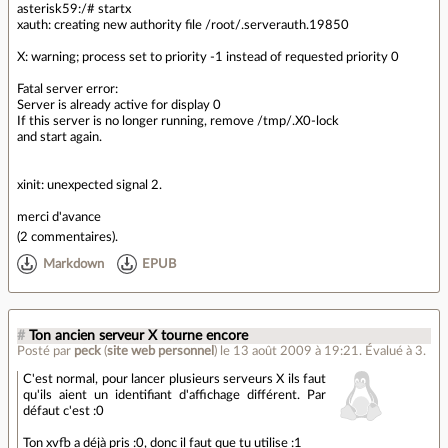
asterisk59:/# startx
xauth: creating new authority file /root/.serverauth.19850
X: warning; process set to priority -1 instead of requested priority 0
Fatal server error:
Server is already active for display 0
If this server is no longer running, remove /tmp/.X0-lock
and start again.
xinit: unexpected signal 2.
merci d'avance
(
2 commentaires
).
Markdown
EPUB
#
Ton ancien serveur X tourne encore
Posté par
peck
(
site web personnel
)
le 13 août 2009 à 19:21
.
Évalué à
3
.
C'est normal, pour lancer plusieurs serveurs X ils faut
qu'ils aient un identifiant d'affichage différent. Par
défaut c'est :0
Ton xvfb a déjà pris :0, donc il faut que tu utilise :1