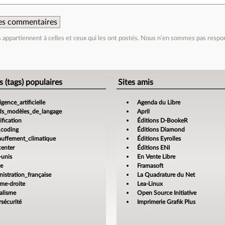
 des commentaires
appartiennent à celles et ceux qui les ont postés. Nous n’en sommes pas respo
e
s (tags) populaires
Sites amis
ligence_artificielle
Agenda du Libre
ds_modèles_de_langage
April
fication
Éditions D-BookeR
_coding
Éditions Diamond
auffement_climatique
Éditions Eyrolles
center
Éditions ENI
-unis
En Vente Libre
ce
Framasoft
istration_française
La Quadrature du Net
ême-droite
Lea-Linux
alisme
Open Source Initiative
sécurité
Imprimerie Grafik Plus