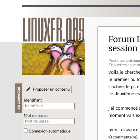
Forum L
session
Posté par
ptirouq
Étiquettes : aucu
voila je cherch
le premier au to
s'active, le pc 
Se connecter
Proposer un contenu
Le deuxième est
Identifiant
j'ai commencé à
moment va s'exe
Mot de passe
merci d'avance
Connexion automatique
(
0 commentaire
).