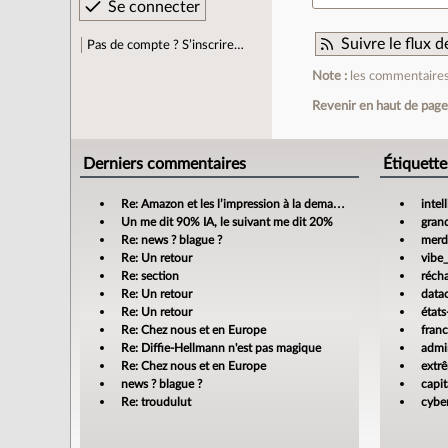
Suivre le flux
Pas de compte ? S’inscrire…
Note :
les commentaires 
Revenir en haut de pag
Derniers commentaires
Étiquette
Re: Amazon et les l’impression à la demande
intel
Un me dit 90% IA, le suivant me dit 20%
gran
Re: news ? blague ?
merdi
Re: Un retour
vibe
Re: section
réch
Re: Un retour
data
Re: Un retour
états
Re: Chez nous et en Europe
fran
Re: Diffie-Hellmann n'est pas magique
admin
Re: Chez nous et en Europe
extr
news ? blague ?
capit
Re: troudulut
cyber