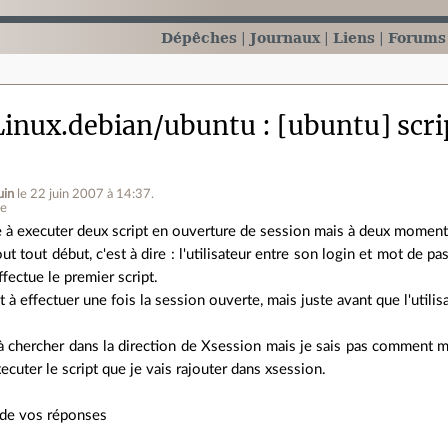
Dépêches
Journaux
Liens
Forums
inux.debian/ubuntu
[ubuntu] scri
uin
le 22 juin 2007 à 14:37
.
ne
e à executer deux script en ouverture de session mais à deux moments
ut tout début, c'est à dire : l'utilisateur entre son login et mot de pa
effectue le premier script.
 à effectuer une fois la session ouverte, mais juste avant que l'utilis
 chercher dans la direction de Xsession mais je sais pas comment mod
cuter le script que je vais rajouter dans xsession.
 de vos réponses