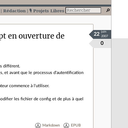
Rédaction
🎙️ Projets Libres
juin
pt en ouverture de
22
2007
0
 différent.
ss, et avant que le processus d'autentification
ateur commence à l'utiliser.
ifier les fichier de config et de plus à quel
Markdown
EPUB