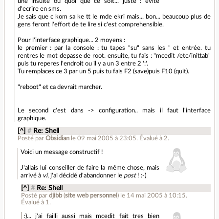
une insulte ou quoi que ce soit... juste : evite
d'ecrire en sms.
Je sais que c kom sa ke tt le mde ekri mais... bon... beaucoup plus de
gens feront l'effort de te lire si c'est comprehensible.
Pour l'interface graphique... 2 moyens :
le premier : par la console : tu tapes "su" sans les " et entrée. tu
rentres le mot depasse de root. ensuite, tu fais : "mcedit /etc/inittab"
puis tu reperes l'endroit ou il y a un 3 entre 2 ':'.
Tu remplaces ce 3 par un 5 puis tu fais F2 (save)puis F10 (quit).
"reboot" et ca devrait marcher.
Le second c'est dans -> configuration.. mais il faut l'interface
graphique.
[^]
#
Re: Shell
Posté par
Obsidian
le 09 mai 2005 à 23:05
.
Évalué à
2
.
Voici un message constructif !
J'allais lui conseiller de faire la même chose, mais
arrivé à
vi
, j'ai décidé d'abandonner le
post
! :-)
[^]
#
Re: Shell
Posté par
djibb
(
site web personnel
)
le 14 mai 2005 à 10:15
.
Évalué à
1
.
:)... j'ai failli aussi mais mcedit fait tres bien