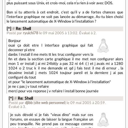
plus puissant sous Unix, et crois-moi, cela n'a rien à voir avec DOS.
Bon si tu atterris à cet endroit, c'est qu'il y a de fortes chances que
l'interface graphique ne soit pas lancée au démarrage. As-tu bien choisi
le lancement automatique de X-Window à l'installation ?
[^]
#
Re: Shell
Posté par
ryuichi78
le 09 mai 2005 à 13:02
.
Évalué à
2
.
Bonjour
ouai ça doit etre l interface graphique qui fait
deconner pi etre
danbs l install il me mets tt les truc configurer vers la
fin et dans la section carte graphique il me met non configurer alors
mon 1 er install j ai mi 24bit(y a pas 32 ni 64 :( ) et j avais mi a 1280
1024 o 2 truc k il me demande et qd j fais test il me di erreur , la
deuxime install j mets 1024 toujour pareil et la derniere j ai pas
configuré du tout
et pour "le lancement automatique de X-Window à l'installation"
je ne c pas j v tout refaire
merci pour vos reponse j v refaire l install bonne journée
[^]
#
Re: Shell
Posté par
djibb
(
site web personnel
)
le 09 mai 2005 à 20:59
.
Évalué à
3
.
je suis désolé si je fais "vieux dino" mais sur ces
forums, on essaye de laisser la langue française un
peu tranquille. Ne prend pas ce message comme