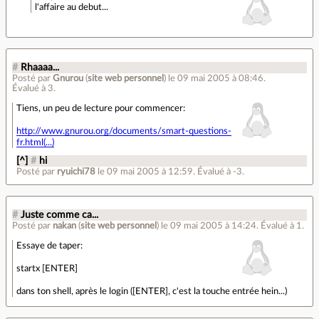
l'affaire au debut...
#
Rhaaaa...
Posté par
Gnurou
(
site web personnel
)
le 09 mai 2005 à 08:46
.
Évalué à
3
.
Tiens, un peu de lecture pour commencer:
http://www.gnurou.org/documents/smart-questions-
fr.html(...)
[^]
#
hi
Posté par
ryuichi78
le 09 mai 2005 à 12:59
.
Évalué à
-3
.
#
Juste comme ca...
Posté par
nakan
(
site web personnel
)
le 09 mai 2005 à 14:24
.
Évalué à
1
.
Essaye de taper:
startx [ENTER]
dans ton shell, après le login ([ENTER], c'est la touche entrée hein...)