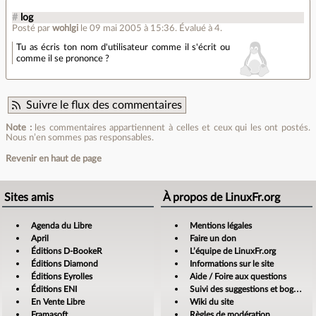
#
log
Posté par
wohlgi
le 09 mai 2005 à 15:36
.
Évalué à
4
.
Tu as écris ton nom d'utilisateur comme il s'écrit ou
comme il se prononce ?
Suivre le flux des commentaires
Note :
les commentaires appartiennent à celles et ceux qui les ont postés.
Nous n’en sommes pas responsables.
Revenir en haut de page
Sites amis
À propos de LinuxFr.org
Agenda du Libre
Mentions légales
April
Faire un don
Éditions D-BookeR
L’équipe de LinuxFr.org
Éditions Diamond
Informations sur le site
Éditions Eyrolles
Aide / Foire aux questions
Éditions ENI
Suivi des suggestions et bogues
En Vente Libre
Wiki du site
Framasoft
Règles de modération