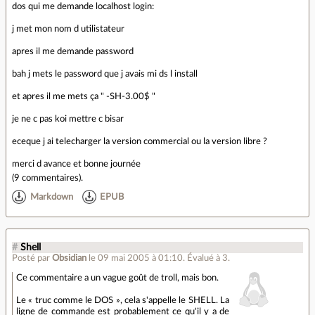
dos qui me demande localhost login:
j met mon nom d utilistateur
apres il me demande password
bah j mets le password que j avais mi ds l install
et apres il me mets ça " -SH-3.00$ "
je ne c pas koi mettre c bisar
eceque j ai telecharger la version commercial ou la version libre ?
merci d avance et bonne journée
(
9 commentaires
).
Markdown
EPUB
#
Shell
Posté par
Obsidian
le 09 mai 2005 à 01:10
.
Évalué à
3
.
Ce commentaire a un vague goût de troll, mais bon.
Le « truc comme le DOS », cela s'appelle le SHELL. La
ligne de commande est probablement ce qu'il y a de