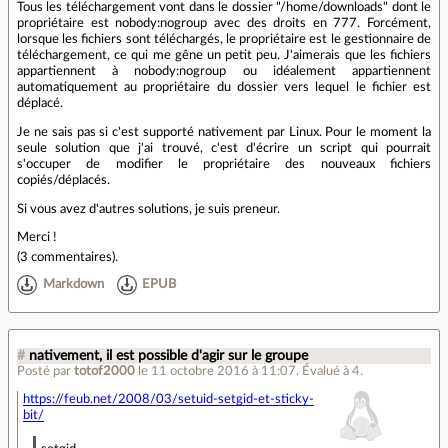
Tous les téléchargement vont dans le dossier "/home/downloads" dont le
propriétaire est nobody:nogroup avec des droits en 777. Forcément,
lorsque les fichiers sont téléchargés, le propriétaire est le gestionnaire de
téléchargement, ce qui me gêne un petit peu. J'aimerais que les fichiers
appartiennent à nobody:nogroup ou idéalement appartiennent
automatiquement au propriétaire du dossier vers lequel le fichier est
déplacé.
Je ne sais pas si c'est supporté nativement par Linux. Pour le moment la
seule solution que j'ai trouvé, c'est d'écrire un script qui pourrait
s'occuper de modifier le propriétaire des nouveaux fichiers
copiés/déplacés.
Si vous avez d'autres solutions, je suis preneur.
Merci !
(
3 commentaires
).
Markdown
EPUB
#
nativement, il est possible d'agir sur le groupe
Posté par
totof2000
le 11 octobre 2016 à 11:07
.
Évalué à
4
.
https://feub.net/2008/03/setuid-setgid-et-sticky-
bit/