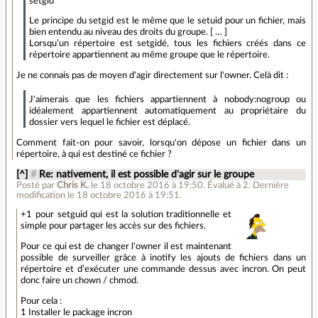
setgid
Le principe du setgid est le même que le setuid pour un fichier, mais
bien entendu au niveau des droits du groupe. [ … ]
Lorsqu’un répertoire est setgidé, tous les fichiers créés dans ce
répertoire appartiennent au même groupe que le répertoire.
Je ne connais pas de moyen d'agir directement sur l'owner. Celà dit :
J'aimerais que les fichiers appartiennent à nobody:nogroup ou
idéalement appartiennent automatiquement au propriétaire du
dossier vers lequel le fichier est déplacé.
Comment fait-on pour savoir, lorsqu'on dépose un fichier dans un
répertoire, à qui est destiné ce fichier ?
[^]
#
Re: nativement, il est possible d'agir sur le groupe
Posté par
Chris K.
le 18 octobre 2016 à 19:50
.
Évalué à
2
.
Dernière
modification le 18 octobre 2016 à 19:51.
+1 pour setguid qui est la solution traditionnelle et
simple pour partager les accès sur des fichiers.
Pour ce qui est de changer l'owner il est maintenant
possible de surveiller grâce à inotify les ajouts de fichiers dans un
répertoire et d’exécuter une commande dessus avec incron. On peut
donc faire un chown / chmod.
Pour cela :
1 Installer le package incron