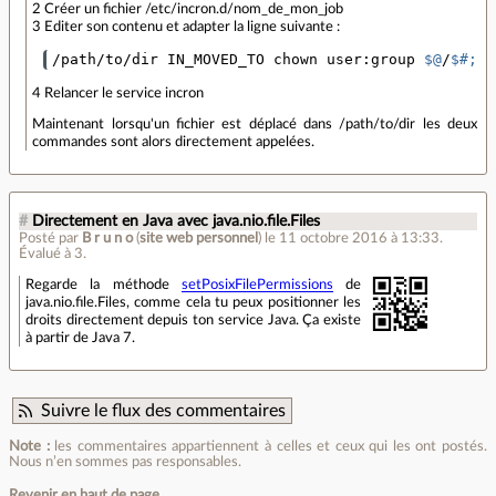
2 Créer un fichier /etc/incron.d/nom_de_mon_job
3 Editer son contenu et adapter la ligne suivante :
/path/to/dir IN_MOVED_TO chown user:group 
$@
/
$#;
 c
4 Relancer le service incron
Maintenant lorsqu'un fichier est déplacé dans /path/to/dir les deux
commandes sont alors directement appelées.
#
Directement en Java avec java.nio.file.Files
Posté par
B r u n o
(
site web personnel
)
le 11 octobre 2016 à 13:33
.
Évalué à
3
.
Regarde la méthode
setPosixFilePermissions
de
java.nio.file.Files, comme cela tu peux positionner les
droits directement depuis ton service Java. Ça existe
à partir de Java 7.
Suivre le flux des commentaires
Note :
les commentaires appartiennent à celles et ceux qui les ont postés.
Nous n’en sommes pas responsables.
Revenir en haut de page