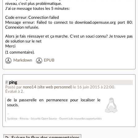
niveau, c'est plus problématique.
J'ai ce message toutes les 5 minutes:
Code erreur: Connection failed
Message erreur: Failed to connect to download.opensuse.org port 80:
Connexion refusée.
Alors je fais réessayer et ça marche. C'est un souci connu? Je trouve pas
de solution sur le net
Merci
(
1 commentaire
).
Markdown
EPUB
#
ping
Posté par
nono14
(
site web personnel
)
le 16 juin 2015 à 22:00
.
Évalué à
2
.
de la passerelle en permanence pour localiser le
soucis.
Système - Réseau - Sécurité Open Source - Ouvert à de nouvelles opportunités
Suivre le flux des commentaires