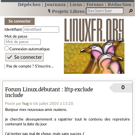
Dépêches
Journaux
Liens
Forums
Rédaction
🎙️ Projets Libres
Se connecter
Identifiant
Mot de passe
Connexion automatique
Pas de compte ? S’inscrire…
0
Forum Linux.débutant
lftp exclude
include
Posté par
hug
le 06 juillet 2005 à 13:20
.
Bonjour mes nouveaux amis nuxiens.
je cherche desesperement a rapatrier tout le contenu des repretoire
contenant la date du jour
j'ai tenter pas mal de chose, mais sans succes :(