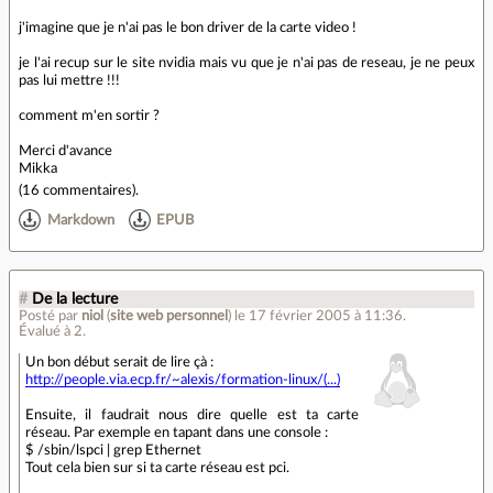
j'imagine que je n'ai pas le bon driver de la carte video !
je l'ai recup sur le site nvidia mais vu que je n'ai pas de reseau, je ne peux
pas lui mettre !!!
comment m'en sortir ?
Merci d'avance
Mikka
(
16 commentaires
).
Markdown
EPUB
#
De la lecture
Posté par
niol
(
site web personnel
)
le 17 février 2005 à 11:36
.
Évalué à
2
.
Un bon début serait de lire çà :
http://people.via.ecp.fr/~alexis/formation-linux/(...)
Ensuite, il faudrait nous dire quelle est ta carte
réseau. Par exemple en tapant dans une console :
$ /sbin/lspci | grep Ethernet
Tout cela bien sur si ta carte réseau est pci.