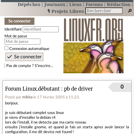
Dépêches
Journaux
Liens
Forums
Rédaction
🎙️ Projets Libres
Se connecter
Identifiant
Mot de passe
Connexion automatique
Pas de compte ? S’inscrire…
0
Forum Linux.débutant
pb de driver
Posté par
mikka
le 17 février 2005 à 11:23
.
bonjour,
je suis débutant complet sous linux
je viens d'installer la debian r4
lors de l'install, il ne detecte pas ma carte reseau
ensuite j'installe gnome, et quand je fais un startx apres avoir lancer la
configuration, il me dit device not found !