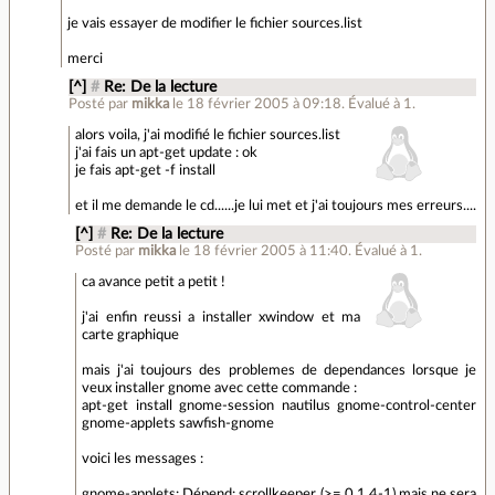
je vais essayer de modifier le fichier sources.list
merci
[^]
#
Re: De la lecture
Posté par
mikka
le 18 février 2005 à 09:18
.
Évalué à
1
.
alors voila, j'ai modifié le fichier sources.list
j'ai fais un apt-get update : ok
je fais apt-get -f install
et il me demande le cd......je lui met et j'ai toujours mes erreurs....
[^]
#
Re: De la lecture
Posté par
mikka
le 18 février 2005 à 11:40
.
Évalué à
1
.
ca avance petit a petit !
j'ai enfin reussi a installer xwindow et ma
carte graphique
mais j'ai toujours des problemes de dependances lorsque je
veux installer gnome avec cette commande :
apt-get install gnome-session nautilus gnome-control-center
gnome-applets sawfish-gnome
voici les messages :
gnome-applets: Dépend: scrollkeeper (>= 0.1.4-1) mais ne sera