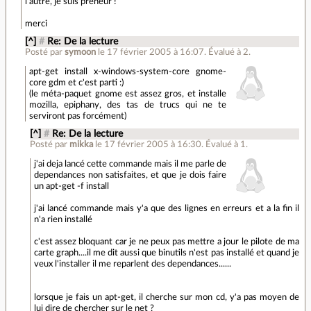
l'autre, je suis preneur !
merci
[^]
#
Re: De la lecture
Posté par
symoon
le 17 février 2005 à 16:07
.
Évalué à
2
.
apt-get install x-windows-system-core gnome-
core gdm et c'est parti :)
(le méta-paquet gnome est assez gros, et installe
mozilla, epiphany, des tas de trucs qui ne te
serviront pas forcément)
[^]
#
Re: De la lecture
Posté par
mikka
le 17 février 2005 à 16:30
.
Évalué à
1
.
j'ai deja lancé cette commande mais il me parle de
dependances non satisfaites, et que je dois faire
un apt-get -f install
j'ai lancé commande mais y'a que des lignes en erreurs et a la fin il
n'a rien installé
c'est assez bloquant car je ne peux pas mettre a jour le pilote de ma
carte graph....il me dit aussi que binutils n'est pas installé et quand je
veux l'installer il me reparlent des dependances......
lorsque je fais un apt-get, il cherche sur mon cd, y'a pas moyen de
lui dire de chercher sur le net ?