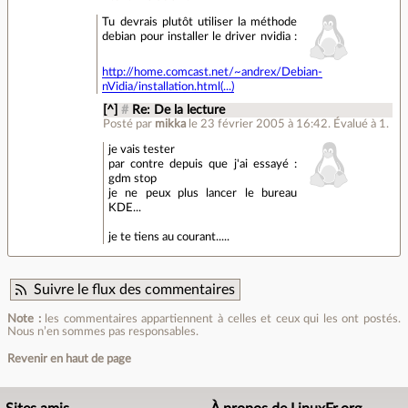
Tu devrais plutôt utiliser la méthode
debian pour installer le driver nvidia :
http://home.comcast.net/~andrex/Debian-
nVidia/installation.html(...)
[^]
#
Re: De la lecture
Posté par
mikka
le 23 février 2005 à 16:42
.
Évalué à
1
.
je vais tester
par contre depuis que j'ai essayé :
gdm stop
je ne peux plus lancer le bureau
KDE...
je te tiens au courant.....
Suivre le flux des commentaires
Note :
les commentaires appartiennent à celles et ceux qui les ont postés.
Nous n’en sommes pas responsables.
Revenir en haut de page