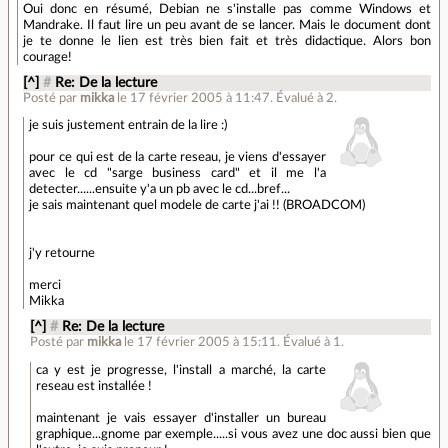
Oui donc en résumé, Debian ne s'installe pas comme Windows et
Mandrake. Il faut lire un peu avant de se lancer. Mais le document dont
je te donne le lien est très bien fait et très didactique. Alors bon
courage!
[^]
#
Re: De la lecture
Posté par
mikka
le 17 février 2005 à 11:47
.
Évalué à
2
.
je suis justement entrain de la lire :)
pour ce qui est de la carte reseau, je viens d'essayer
avec le cd "sarge business card" et il me l'a
detecter......ensuite y'a un pb avec le cd...bref...
je sais maintenant quel modele de carte j'ai !! (BROADCOM)
j'y retourne
merci
Mikka
[^]
#
Re: De la lecture
Posté par
mikka
le 17 février 2005 à 15:11
.
Évalué à
1
.
ca y est je progresse, l'install a marché, la carte
reseau est installée !
maintenant je vais essayer d'installer un bureau
graphique...gnome par exemple.....si vous avez une doc aussi bien que