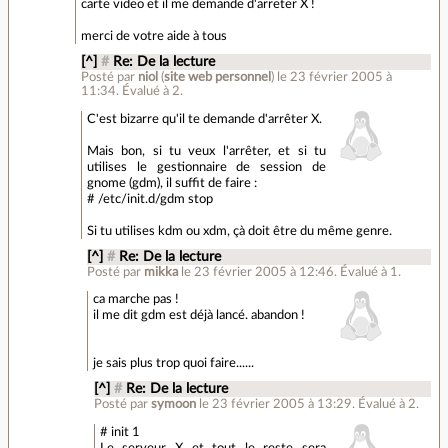
carte video et il me demande d'arreter X !
merci de votre aide à tous
[^]
#
Re: De la lecture
Posté par
niol
(
site web personnel
)
le 23 février 2005 à
11:34
.
Évalué à
2
.
C'est bizarre qu'il te demande d'arrêter X.
Mais bon, si tu veux l'arrêter, et si tu
utilises le gestionnaire de session de
gnome (gdm), il suffit de faire :
# /etc/init.d/gdm stop
Si tu utilises kdm ou xdm, çà doit être du même genre.
[^]
#
Re: De la lecture
Posté par
mikka
le 23 février 2005 à 12:46
.
Évalué à
1
.
ca marche pas !
il me dit gdm est déjà lancé. abandon !
je sais plus trop quoi faire......
[^]
#
Re: De la lecture
Posté par
symoon
le 23 février 2005 à 13:29
.
Évalué à
2
.
# init 1