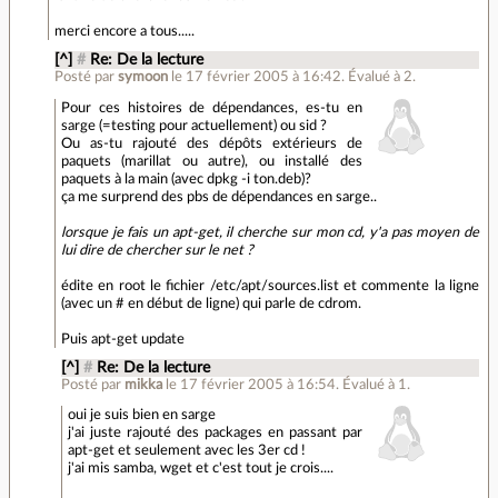
merci encore a tous.....
[^]
#
Re: De la lecture
Posté par
symoon
le 17 février 2005 à 16:42
.
Évalué à
2
.
Pour ces histoires de dépendances, es-tu en
sarge (=testing pour actuellement) ou sid ?
Ou as-tu rajouté des dépôts extérieurs de
paquets (marillat ou autre), ou installé des
paquets à la main (avec dpkg -i ton.deb)?
ça me surprend des pbs de dépendances en sarge..
lorsque je fais un apt-get, il cherche sur mon cd, y'a pas moyen de
lui dire de chercher sur le net ?
édite en root le fichier /etc/apt/sources.list et commente la ligne
(avec un # en début de ligne) qui parle de cdrom.
Puis apt-get update
[^]
#
Re: De la lecture
Posté par
mikka
le 17 février 2005 à 16:54
.
Évalué à
1
.
oui je suis bien en sarge
j'ai juste rajouté des packages en passant par
apt-get et seulement avec les 3er cd !
j'ai mis samba, wget et c'est tout je crois....