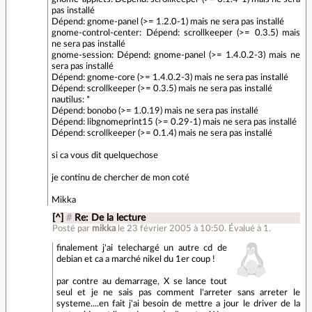
pas installé
Dépend: gnome-panel (>= 1.2.0-1) mais ne sera pas installé
gnome-control-center: Dépend: scrollkeeper (>= 0.3.5) mais
ne sera pas installé
gnome-session: Dépend: gnome-panel (>= 1.4.0.2-3) mais ne
sera pas installé
Dépend: gnome-core (>= 1.4.0.2-3) mais ne sera pas installé
Dépend: scrollkeeper (>= 0.3.5) mais ne sera pas installé
nautilus: *
Dépend: bonobo (>= 1.0.19) mais ne sera pas installé
Dépend: libgnomeprint15 (>= 0.29-1) mais ne sera pas installé
Dépend: scrollkeeper (>= 0.1.4) mais ne sera pas installé
si ca vous dit quelquechose
je continu de chercher de mon coté
Mikka
[^]
#
Re: De la lecture
Posté par
mikka
le 23 février 2005 à 10:50
.
Évalué à
1
.
finalement j'ai telechargé un autre cd de
debian et ca a marché nikel du 1er coup !
par contre au demarrage, X se lance tout
seul et je ne sais pas comment l'arreter sans arreter le
systeme....en fait j'ai besoin de mettre a jour le driver de la