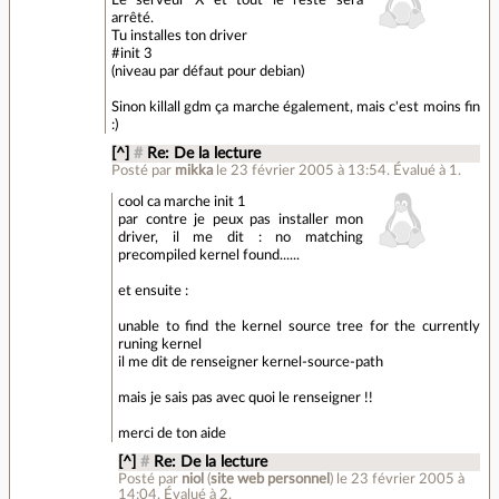
Le serveur X et tout le reste sera
arrêté.
Tu installes ton driver
#init 3
(niveau par défaut pour debian)
Sinon killall gdm ça marche également, mais c'est moins fin
:)
[^]
#
Re: De la lecture
Posté par
mikka
le 23 février 2005 à 13:54
.
Évalué à
1
.
cool ca marche init 1
par contre je peux pas installer mon
driver, il me dit : no matching
precompiled kernel found......
et ensuite :
unable to find the kernel source tree for the currently
runing kernel
il me dit de renseigner kernel-source-path
mais je sais pas avec quoi le renseigner !!
merci de ton aide
[^]
#
Re: De la lecture
Posté par
niol
(
site web personnel
)
le 23 février 2005 à
14:04
.
Évalué à
2
.