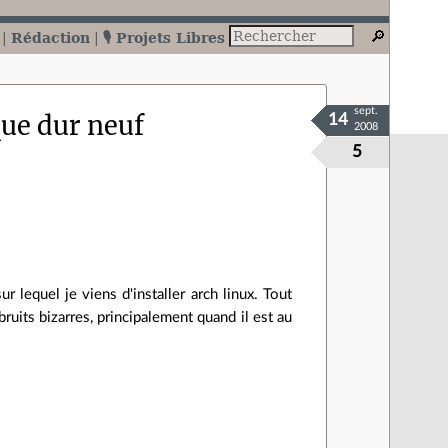
Rédaction
🎙️ Projets Libres
sept.
que dur neuf
14
2008
5
r lequel je viens d'installer arch linux. Tout
ruits bizarres, principalement quand il est au