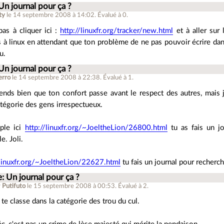
Un journal pour ça ?
ty
le 14 septembre 2008 à 14:02
.
Évalué à
0
.
pas à cliquer ici :
http://linuxfr.org/tracker/new.html
et à aller sur
 à linux en attendant que ton problème de ne pas pouvoir écrire dan
u.
Un journal pour ça ?
erro
le 14 septembre 2008 à 22:38
.
Évalué à
1
.
nds bien que ton confort passe avant le respect des autres, mais
atégorie des gens irrespectueux.
ple ici
http://linuxfr.org/~JoeltheLion/26800.html
tu as fais un jo
e. Joli.
/linuxfr.org/~JoeltheLion/22627.html
tu fais un journal pour recherc
: Un journal pour ça ?
r
Putifuto
le 15 septembre 2008 à 00:53
.
Évalué à
2
.
 te classe dans la catégorie des trou du cul.