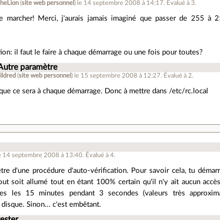
theLion
(
site web personnel
)
le 14 septembre 2008 à 14:17
.
Évalué à
3
.
de marcher! Merci, j'aurais jamais imaginé que passer de 255 à 2
ion: il faut le faire à chaque démarrage ou une fois pour toutes?
 Autre paramètre
ildred
(
site web personnel
)
le 15 septembre 2008 à 12:27
.
Évalué à
2
.
que ce sera à chaque démarrage. Donc à mettre dans /etc/rc.local
e 14 septembre 2008 à 13:40
.
Évalué à
4
.
-être d'une procédure d'auto-vérification. Pour savoir cela, tu déma
out soit allumé tout en étant 100% certain qu'il n'y ait aucun accès 
es les 15 minutes pendant 3 secondes (valeurs très approximati
 disque. Sinon... c'est embêtant.
tester