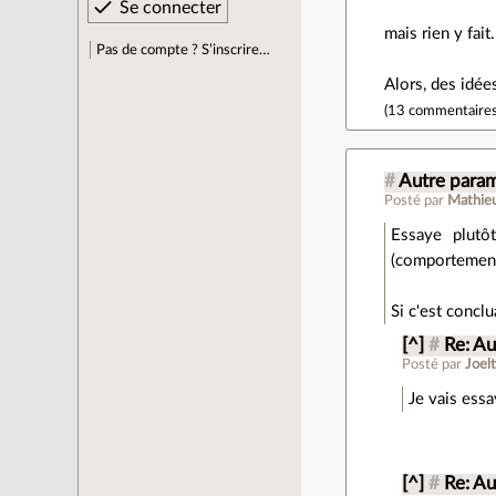
mais rien y fai
Pas de compte ? S’inscrire…
Alors, des idée
(
13 commentaire
#
Autre para
Posté par
Mathie
Essaye plutô
(comportement 
Si c'est concl
[^]
#
Re: Au
Posté par
Joel
Je vais essa
[^]
#
Re: Au