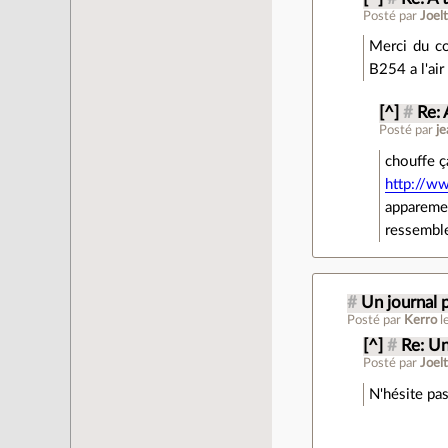
Posté par
Joel
Merci du con
B254 a l'air
[^]
#
Re: 
Posté par
j
chouffe ç
http://ww
appareme
ressemble
#
Un journal 
Posté par
Kerro
l
[^]
#
Re: Un
Posté par
Joel
N'hésite pas