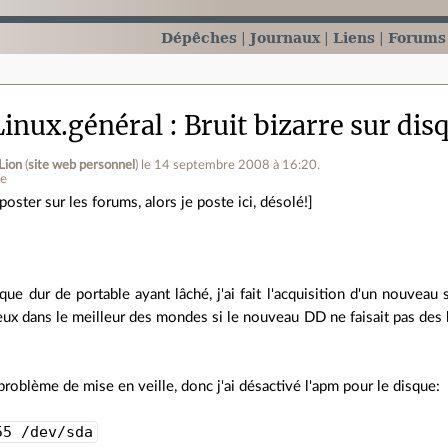
Dépêches
Journaux
Liens
Forums
inux.général
Bruit bizarre sur dis
Lion
(
site web personnel
)
le 14 septembre 2008 à 16:20
.
ne
oster sur les forums, alors je poste ici, désolé!]
ue dur de portable ayant lâché, j'ai fait l'acquisition d'un nouveau su
ieux dans le meilleur des mondes si le nouveau DD ne faisait pas des b
 problème de mise en veille, donc j'ai désactivé l'apm pour le disque:
55 /dev/sda