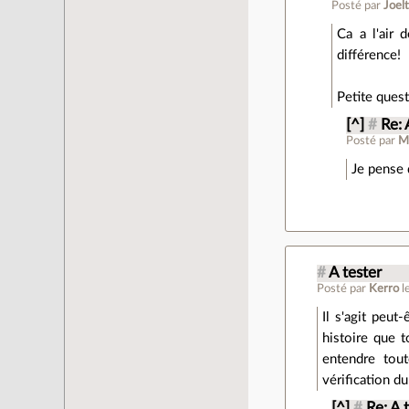
Posté par
Joel
Ca a l'air 
différence!
Petite quest
[^]
#
Re:
Posté par
M
Je pense 
#
A tester
Posté par
Kerro
l
Il s'agit peut
histoire que t
entendre tout
vérification du
[^]
#
Re: A 