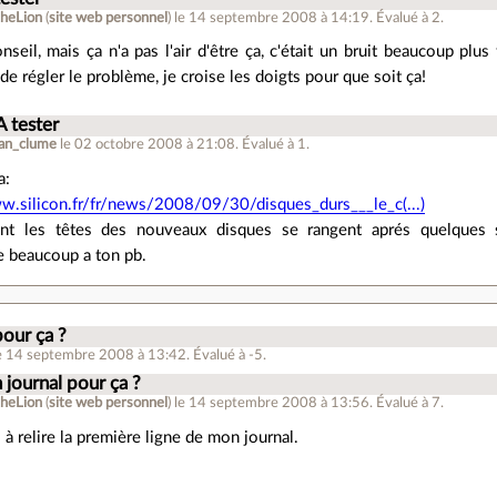
theLion
(
site web personnel
)
le 14 septembre 2008 à 14:19
.
Évalué à
2
.
seil, mais ça n'a pas l'air d'être ça, c'était un bruit beaucoup plu
 de régler le problème, je croise les doigts pour que soit ça!
A tester
ean_clume
le 02 octobre 2008 à 21:08
.
Évalué à
1
.
a:
w.silicon.fr/fr/news/2008/09/30/disques_durs___le_c(...)
nt les têtes des nouveaux disques se rangent aprés quelques se
 beaucoup a ton pb.
pour ça ?
e 14 septembre 2008 à 13:42
.
Évalué à
-5
.
 journal pour ça ?
theLion
(
site web personnel
)
le 14 septembre 2008 à 13:56
.
Évalué à
7
.
 à relire la première ligne de mon journal.