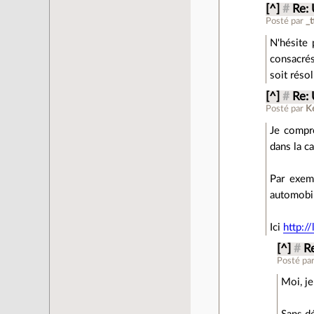
[^]
#
Re: 
Posté par
_t
N'hésite 
consacrés
soit résol
[^]
#
Re: 
Posté par
K
Je compre
dans la c
Par exem
automobil
Ici
http:/
[^]
#
Re
Posté pa
Moi, je