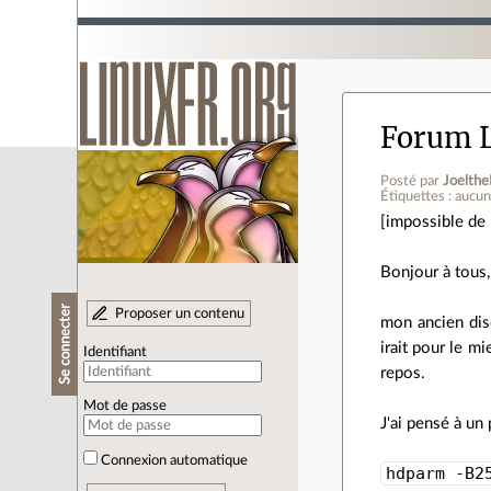
Forum L
Posté par
Joelthe
Étiquettes : aucu
[impossible de p
Bonjour à tous,
Se connecter
Proposer un contenu
mon ancien disq
irait pour le m
Identifiant
repos.
Mot de passe
J'ai pensé à un
Connexion automatique
hdparm -B2