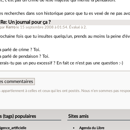
c, c'est pas un crime de lèse majesté qui mérite la pendaison.
es recherches dans son historique parce que tu es vexé de ne pas avoi
Re: Un journal pour ça ?
 par
Kerro
le 15 septembre 2008 à 01:54
.
Évalué à
2
.
rochaine fois que tu insultes quelqu'un, prends au moins la peine d'évi
a parlé de crime ? Toi.
a parlé de pendaison ? Toi.
erais-tu pas un peu excessif ? En fait ce n'est pas une question :-)
 des commentaires
appartiennent à celles et ceux qui les ont postés. Nous n’en sommes pas respo
e
s (tags) populaires
Sites amis
ligence_artificielle
Agenda du Libre