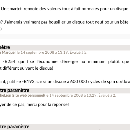
t. Un smartctl renvoie des valeurs tout à fait normales pour un disque 
s? J'aimerais vraiment pas bousiller un disque tout neuf pour un bête
s
).
mètre
u Marquer
le 14 septembre 2008 à 13:19
.
Évalué à
5
.
t -B254 qui fixe l'économie d'énergie au minimum plutôt que
différent suivant le disque)
uant, j'utilise -B192, car si un disque a 600 000 cycles de spin up/dow
tre paramètre
theLion
(
site web personnel
)
le 14 septembre 2008 à 13:29
.
Évalué à
2
.
yer de ce pas, merci pour la réponse!
tre paramètre