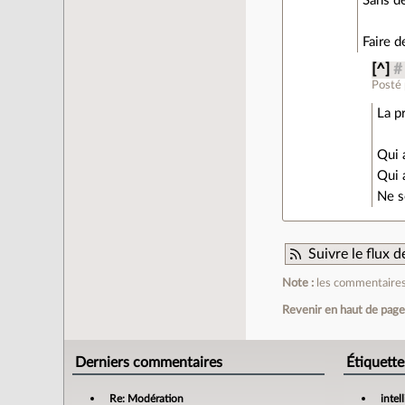
Sans dé
Faire d
[^]
#
Posté
La p
Qui 
Qui 
Ne s
Suivre le flux
Note :
les commentaires 
Revenir en haut de pag
Derniers commentaires
Étiquette
Re: Modération
intel