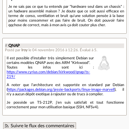
Je ne sais pas ce que tu entends par "hardware seul dans un chassis" :
un hadware assemblé maison ? Je doute que ce soit aussi efficace en
terme de conso, ventilation et bruit qu'une solution pensée à la base
pour moins consommer et pas faire de bruit. On doit pouvoir faire
qqchose de correct, mais à mon avis ça doit couter plus cher.
#
QNAP
Posté par
lroy
le 04 novembre 2016 à 12:26
.
Évalué à
5
.
Il est possible d'installer très simplement Debian sur
certains modèles QNAP avec des ARM "Kirkwood".
Toutes les infos sont ici :
https://www.cyrius.com/debian/kirkwood/qnap/ts-
219/
A noter que l'architecture est supportée en standard par Debian
(
https://packages.debian.org/jessie-backports/linux-image-marvell
), il
n'y a aucun dépôt exotique à rajouter ou de trucs à compiler.
Je possède un TS-212P, j'en suis satisfait et tout fonctionne
correctement pour mon utilisation basique (SSH, NFSv4).
Suivre le flux des commentaires