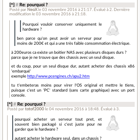
[^]
#
Re: pourquoi ?
Posté par
NeoX
le 03 novembre 2016 à 21:17
.
Évalué à
2
.
Dernière
modification le 03 novembre 2016 à 21:18.
Pourquoi vouloir conserver uniquement le
hardware ?
ben parce qu'on peut avoir un serveur pour
moins de 200€ et qui a une très faible consommation électrique.
à 200euros ca existe un boitier NAS avec plusieurs disques durs ?
parce que je ne trouve que des chassis avec un seul disque.
et du coup, pour un seul disque dur, autant acheter des chassis x86
'embarqué'
exemple
http://www.pcengines.ch/apu2.htm
tu t'embeteras moins pour virer l'OS original et mettre le tiens,
puisque c'est un 'PC' standard (sans carte graphique) avec un port
console.
[^]
#
Re: pourquoi ?
Posté par
totof2000
le 04 novembre 2016 à 18:48
.
Évalué à
3
.
pourquoi acheter un serveur tout pret, et
souvent bien packagé si c'est juste pour ne
garder que le hardware ?
autant acheter le hardware seul, dans un chassis ?