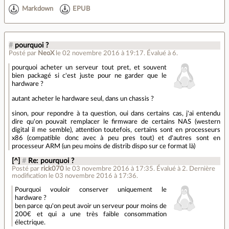
Markdown
EPUB
#
pourquoi ?
Posté par
NeoX
le 02 novembre 2016 à 19:17
.
Évalué à
6
.
pourquoi acheter un serveur tout pret, et souvent
bien packagé si c'est juste pour ne garder que le
hardware ?
autant acheter le hardware seul, dans un chassis ?
sinon, pour repondre à ta question, oui dans certains cas, j'ai entendu
dire qu'on pouvait remplacer le firmware de certains NAS (western
digital il me semble), attention toutefois, certains sont en processeurs
x86 (compatible donc avec à peu pres tout) et d'autres sont en
processeur ARM (un peu moins de distrib dispo sur ce format là)
[^]
#
Re: pourquoi ?
Posté par
rick070
le 03 novembre 2016 à 17:35
.
Évalué à
2
.
Dernière
modification le 03 novembre 2016 à 17:36.
Pourquoi vouloir conserver uniquement le
hardware ?
ben parce qu'on peut avoir un serveur pour moins de
200€ et qui a une très faible consommation
électrique.