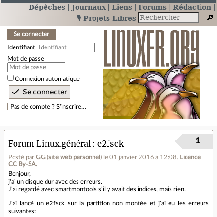
Dépêches
Journaux
Liens
Forums
Rédaction
🎙️ Projets Libres
Se connecter
Identifiant
Mot de passe
Connexion automatique
Pas de compte ? S’inscrire…
1
Forum Linux.général
e2fsck
Posté par
GG
(
site web personnel
)
le 01 janvier 2016 à 12:08
.
Licence
CC By‑SA.
Bonjour,
j'ai un disque dur avec des erreurs.
J'ai regardé avec smartmontools s'il y avait des indices, mais rien.
J'ai lancé un e2fsck sur la partition non montée et j'ai eu les erreurs
suivantes: