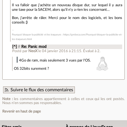
Il va falloir que j'achète un nouveau disque dur, sur lequel il y aura
une taxe pour la SACEM, alors qu'il n'y a rien les concernant…
Bon, j'arrête de râler. Merci pour le nom des logiciels, et les bons
conseils
:)
Pourquoi bloquer la publicité et les traqueurs : https://greboca.com/Pourquoi-bloquer-la-publicite-et-
les-traqueurs.html
[^]
#
Re: Panic mod
Posté par
NeoX
le 04 janvier 2016 à 21:15
.
Évalué à
2
.
4Go de ram, mais seulement 3 vues par l'OS.
OS 32bits surement ?
Suivre le flux des commentaires
Note :
les commentaires appartiennent à celles et ceux qui les ont postés.
Nous n’en sommes pas responsables.
Revenir en haut de page