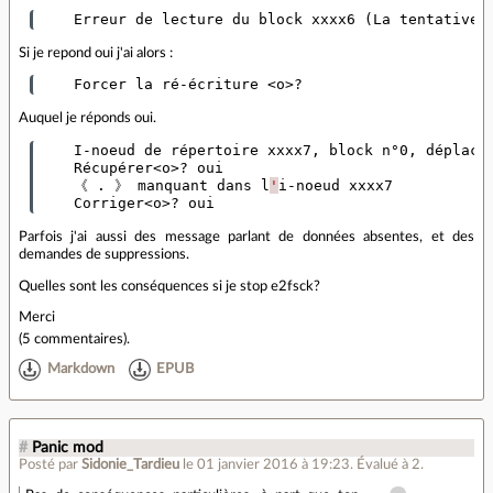
    Erreur de lecture du block xxxx6 
(
La tentative 
Si je repond oui j'ai alors :
    Forcer la ré-écriture <o>?
Auquel je réponds oui.
    I-noeud de répertoire xxxx7, block n°0, déplace
    Récupérer<o>? oui

    《 . 》 manquant dans l
'
i-noeud xxxx7

    Corriger<o>? oui
Parfois j'ai aussi des message parlant de données absentes, et des
demandes de suppressions.
Quelles sont les conséquences si je stop e2fsck?
Merci
(
5 commentaires
).
Markdown
EPUB
#
Panic mod
Posté par
Sidonie_Tardieu
le 01 janvier 2016 à 19:23
.
Évalué à
2
.