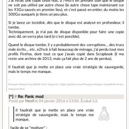
J'ai refait une copie cette nuit, à 7Mo/s en prenant soin que le disque
ne soit pas utilisé par autre chose (le autre chose tape maintenant sur
les 93Go sauvés en premier lieu), et c'est passé en entier, du moins les
300Go auxquels je tiens un peu plus.
Si je lance un testdisk, dès que le disque est analysé en profondeur, il
tombe.
Techniquement, je n'ai pas de disque disponible pour faire une copie
avec dd, on verra plus tard (si c'est possible).
Quand le disque tombe, il y a probablement des corruptions… des trucs
mals écrits… etc. e2fsck à fait beaucoup de ménage, j'ai perdu tout mes
profils Firefox, dont tout ce que j'avais copié dans Scrapbook (il me
reste une archive de 2013, mais ça fait plus de 2 ans de perdus).
Il faudrait que je mette en place une vraie stratégie de sauvegarde,
mais le temps me manque.
Pourquoi bloquer la publicité et les traqueurs : https://greboca.com/Pourquoi-bloquer-la-publicite-et-les-
traqueurs.html
[^]
#
Re: Panic mod
Posté par
NeoX
le 04 janvier 2016 à 13:04
.
Évalué à
2
.
Il faudrait que je mette en place une vraie
stratégie de sauvegarde, mais le temps me
manque.
facile de se "motiver" :