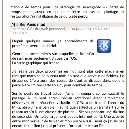
manque de temps pour une strategie de sauvegarde => perte de
temps pour sauver ce qui peut l'etre en cas de plantage et
restauration/reinstallation de ce qui a été perdu.
[^]
#
Re: Panic mod
Posté par
GG
(
site web personnel
)
le 04 janvier 2016 à 20:05
.
Évalué à
2
.
Depuis quelques années, j'ai énorméments de
problèmes avec le matériel.
Genre les cartes mères sur lesquelles je fixe 4Go
de ram, mais seulement 3 vues par l'OS.
La carte graphique qui freeze…
J'ai réglé ces deux problèmes en n'utilisant plus cette machine en
tant que machine de bureau mais en tant que serveur de fichiers. Le
disque de 1To a aussi des copies de d'autres disques durs, donc la
perte à été limitée cette fois-ci, pour combien de temps….
Sur le poste de travail actuel, j'ai enfin compris ce qui causait le
passage à un seul écran (l'écran additionel étant simplement
désactivé), et la réduction
virtuelle
du CPU à un truc de l'ordre du
MHz, absolument pénible. Il suffit que j'éffectue un transfert sur le
réseau (eth0) à une vitesse de plus de 1.5Mo/s pendant une dizaine
de secondes. Un téléchargement depuis Internet suffit. Une activité
entre mon serveur de fichier et mon poste aussi… mais ça j'avais pas
encore fait le lien jusqu'à présent. L'ordinateur est un Dell.