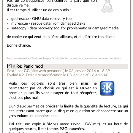
Pas de conséquences particulières, à part que ton
disque va mal.
Il est temps d'utiliser un de ces outils :
gddrescue - GNU data recovery tool
myrescue - rescue data from damaged disks
safecopy - data recovery tool for problematic or damaged media
de copier ce qui veut bien l'être ailleurs, et de détruire ton disque.
Bonne chance.
Pour un sextumvirat ! Zenitram, Tanguy Ortolo, Maclag, xaccrocheur, arnaudus et alenvers présidents !
[^]
#
Re: Panic mod
Posté par
GG
(
site web personnel
)
le 03 janvier 2016 à 16:39
.
Évalué à
2
.
Dernière modification le 03 janvier 2016 à 16:40.
Voilà, ces logiciels sont très bien, mais ne
permettent pas de choisir ce qui est à sauver en
premier, puisqu'ils vont essayer de tout récupérer,
c'est pas plus mal.
L'un d'eux permet de préciser la limite de la quantité de lecture, ce qui
est intéressant parce que le disque en question se déconnecte sur un
gros volume de données lues.
J'ai fait une copie à 8Mo/s (avec rsync --BWlimit), et au bout de
quelques heures, il est tombé. 93Go sauvées.