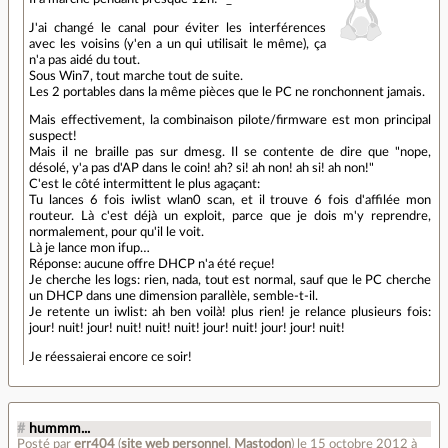
J'ai changé le canal pour éviter les interférences
avec les voisins (y'en a un qui utilisait le même), ça
n'a pas aidé du tout.
Sous Win7, tout marche tout de suite.
Les 2 portables dans la même pièces que le PC ne ronchonnent jamais.
Mais effectivement, la combinaison pilote/firmware est mon principal
suspect!
Mais il ne braille pas sur dmesg. Il se contente de dire que "nope,
désolé, y'a pas d'AP dans le coin! ah? si! ah non! ah si! ah non!"
C'est le côté intermittent le plus agaçant:
Tu lances 6 fois iwlist wlan0 scan, et il trouve 6 fois d'affilée mon
routeur. Là c'est déjà un exploit, parce que je dois m'y reprendre,
normalement, pour qu'il le voit.
Là je lance mon ifup…
Réponse: aucune offre DHCP n'a été reçue!
Je cherche les logs: rien, nada, tout est normal, sauf que le PC cherche
un DHCP dans une dimension parallèle, semble-t-il.
Je retente un iwlist: ah ben voilà! plus rien! je relance plusieurs fois:
jour! nuit! jour! nuit! nuit! nuit! jour! nuit! jour! jour! nuit!
Je réessaierai encore ce soir!
#
hummm...
Posté par
err404
(
site web personnel
,
Mastodon
)
le 15 octobre 2012 à