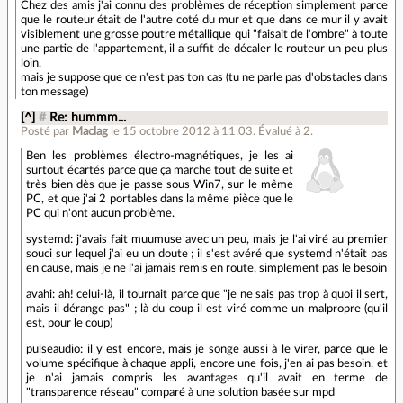
Chez des amis j'ai connu des problèmes de réception simplement parce
que le routeur était de l'autre coté du mur et que dans ce mur il y avait
visiblement une grosse poutre métallique qui "faisait de l'ombre" à toute
une partie de l'appartement, il a suffit de décaler le routeur un peu plus
loin.
mais je suppose que ce n'est pas ton cas (tu ne parle pas d'obstacles dans
ton message)
[^]
#
Re: hummm...
Posté par
Maclag
le 15 octobre 2012 à 11:03
.
Évalué à
2
.
Ben les problèmes électro-magnétiques, je les ai
surtout écartés parce que ça marche tout de suite et
très bien dès que je passe sous Win7, sur le même
PC, et que j'ai 2 portables dans la même pièce que le
PC qui n'ont aucun problème.
systemd: j'avais fait muumuse avec un peu, mais je l'ai viré au premier
souci sur lequel j'ai eu un doute ; il s'est avéré que systemd n'était pas
en cause, mais je ne l'ai jamais remis en route, simplement pas le besoin
avahi: ah! celui-là, il tournait parce que "je ne sais pas trop à quoi il sert,
mais il dérange pas" ; là du coup il est viré comme un malpropre (qu'il
est, pour le coup)
pulseaudio: il y est encore, mais je songe aussi à le virer, parce que le
volume spécifique à chaque appli, encore une fois, j'en ai pas besoin, et
je n'ai jamais compris les avantages qu'il avait en terme de
"transparence réseau" comparé à une solution basée sur mpd