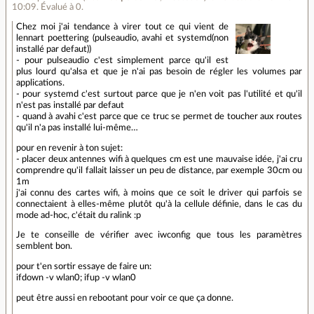
10:09
.
Évalué à
0
.
Chez moi j'ai tendance à virer tout ce qui vient de
lennart poettering (pulseaudio, avahi et systemd(non
installé par defaut))
- pour pulseaudio c'est simplement parce qu'il est
plus lourd qu'alsa et que je n'ai pas besoin de régler les volumes par
applications.
- pour systemd c'est surtout parce que je n'en voit pas l'utilité et qu'il
n'est pas installé par defaut
- quand à avahi c'est parce que ce truc se permet de toucher aux routes
qu'il n'a pas installé lui-même…
pour en revenir à ton sujet:
- placer deux antennes wifi à quelques cm est une mauvaise idée, j'ai cru
comprendre qu'il fallait laisser un peu de distance, par exemple 30cm ou
1m
j'ai connu des cartes wifi, à moins que ce soit le driver qui parfois se
connectaient à elles-même plutôt qu'à la cellule définie, dans le cas du
mode ad-hoc, c'était du ralink :p
Je te conseille de vérifier avec iwconfig que tous les paramètres
semblent bon.
pour t'en sortir essaye de faire un:
ifdown -v wlan0; ifup -v wlan0
peut être aussi en rebootant pour voir ce que ça donne.