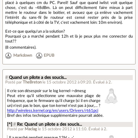
placé à quelques cm du PC. Pareil! Sauf que quand iwlist voit quelque
chose, c'est du -48dBm. Là on peut difficilement faire mieux à part
mettre le routeur dans le boitier, et avouez que ça enlève vachement
l'intérêt du sans-fil (le routeur est censé rester près de la prise
téléphonique et à côté de la TV, c'est vachement loin: 10m environ).
Est-ce que quelqu'un a la solution?
Pourquoi ça a marché pendant 12h et là je peux plus me connecter du
tout??
(
8 commentaires
).
Markdown
EPUB
#
Quand un pilote a des soucis...
Posté par
TheBreton
le 15 octobre 2012 à 09:20
.
Évalué à
2
.
Il crie son désespoir sur le log kernel->dmesg
Peut etre qu'il sélectionne une mauvaise plage de
fréquence, que le firmware qu'il charge (si il en charge
un) n'est pas le bon, que ton kernel n'est pas à jour,… ?
http://wireless.kernel.org/en/users/Drivers/rt61pci
Bref des infos technique supplémentaire pourrait aidée.
[^]
#
Re: Quand un pilote a des soucis...
Posté par
Maclag
le 15 octobre 2012 à 11:10
.
Évalué à
2
.
Il a marché pendant presque 12h! -_-'