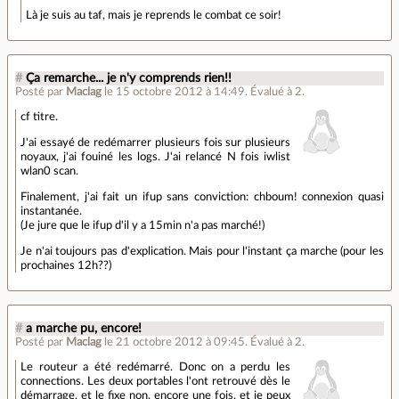
Là je suis au taf, mais je reprends le combat ce soir!
#
Ça remarche... je n'y comprends rien!!
Posté par
Maclag
le 15 octobre 2012 à 14:49
.
Évalué à
2
.
cf titre.
J'ai essayé de redémarrer plusieurs fois sur plusieurs
noyaux, j'ai fouiné les logs. J'ai relancé N fois iwlist
wlan0 scan.
Finalement, j'ai fait un ifup sans conviction: chboum! connexion quasi
instantanée.
(Je jure que le ifup d'il y a 15min n'a pas marché!)
Je n'ai toujours pas d'explication. Mais pour l'instant ça marche (pour les
prochaines 12h??)
#
a marche pu, encore!
Posté par
Maclag
le 21 octobre 2012 à 09:45
.
Évalué à
2
.
Le routeur a été redémarré. Donc on a perdu les
connections. Les deux portables l'ont retrouvé dès le
démarrage, et le fixe non, encore une fois, et je peux