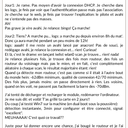
Jour1: Je rame. Pas moyen d'avoir la connexion DHCP. Je cherche dans
les logs, je finis par voir que l'authentification passe mais pas l'association.
Je cherche sur le web, je finis par trouver l'explication: le pilote et avahi
ne s'entende pas des masses.
Ah!
Pas grave: je vire avahi. Je relance: bingo! Ça marche!
Jour2: Tiens? A marche pu… logs: a marche pu depuis environ 8h du mat'.
Donc ça aura marché pendant un peu moins de 12h!
logs: aaaah! il me reste un avahi lancé par anacron! Pas de souci, je
redégage avahi, je relance la connexion et… rien! Curieux!
Et là, c'est le drame: en lançant iwlist wlan0 scan ,je trouve… rien! nada!
Je relance plusieurs fois, je trouve des fois mon routeur, des fois un
routeur du voisinage mais pas le mien, et en fait, c'est complètement
aléatoire à chaque scan, le résultat majoritaire étant: rien!
Quand ça détecte mon routeur, c'est pas comme si il était à l'autre bout
du monde hein: -62dBm minimum, qualité de connexion 42/70 minimum.
Des fois plus, jamais moins: on passe directement à rien. Les voisins,
quand on les voit, ne passent pas facilement la barre des -70dBm.
J'ai tenté de décharger et recharger le module, redémarrer l'ordinateur.
Je me suis dit: et voilà! T'as grillé ta carte en 2 jours!!
Du coup j'ai testé Win7 sur la machine (en dual boot sous la poussière):
détection instantanée, 3min pour configurer et être connecté, signal:
"excellent".
MEUHAAAA! C'est quoi ce travail??
Juste pour lui donner encore une chance, j'ai bougé le routeur et je l'ai