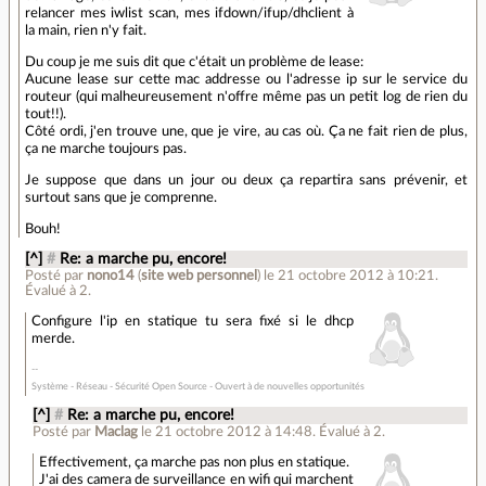
relancer mes iwlist scan, mes ifdown/ifup/dhclient à
la main, rien n'y fait.
Du coup je me suis dit que c'était un problème de lease:
Aucune lease sur cette mac addresse ou l'adresse ip sur le service du
routeur (qui malheureusement n'offre même pas un petit log de rien du
tout!!).
Côté ordi, j'en trouve une, que je vire, au cas où. Ça ne fait rien de plus,
ça ne marche toujours pas.
Je suppose que dans un jour ou deux ça repartira sans prévenir, et
surtout sans que je comprenne.
Bouh!
[^]
#
Re: a marche pu, encore!
Posté par
nono14
(
site web personnel
)
le 21 octobre 2012 à 10:21
.
Évalué à
2
.
Configure l'ip en statique tu sera fixé si le dhcp
merde.
Système - Réseau - Sécurité Open Source - Ouvert à de nouvelles opportunités
[^]
#
Re: a marche pu, encore!
Posté par
Maclag
le 21 octobre 2012 à 14:48
.
Évalué à
2
.
Effectivement, ça marche pas non plus en statique.
J'ai des camera de surveillance en wifi qui marchent