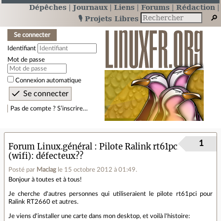
Dépêches
Journaux
Liens
Forums
Rédaction
🎙️ Projets Libres
Se connecter
Identifiant
Mot de passe
Connexion automatique
Pas de compte ? S’inscrire…
1
Forum Linux.général
Pilote Ralink rt61pci
(wifi): défecteux??
Posté par
Maclag
le 15 octobre 2012 à 01:49
.
Bonjour à toutes et à tous!
Je cherche d'autres personnes qui utiliseraient le pilote rt61pci pour
Ralink RT2660 et autres.
Je viens d'installer une carte dans mon desktop, et voilà l'histoire: