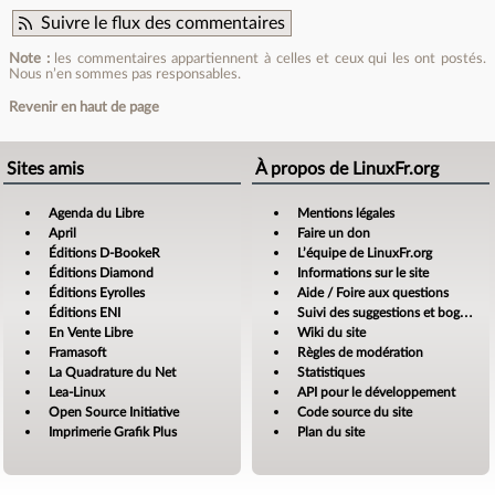
Suivre le flux des commentaires
Note :
les commentaires appartiennent à celles et ceux qui les ont postés.
Nous n’en sommes pas responsables.
Revenir en haut de page
Sites amis
À propos de LinuxFr.org
Agenda du Libre
Mentions légales
April
Faire un don
Éditions D-BookeR
L’équipe de LinuxFr.org
Éditions Diamond
Informations sur le site
Éditions Eyrolles
Aide / Foire aux questions
Éditions ENI
Suivi des suggestions et bogues
En Vente Libre
Wiki du site
Framasoft
Règles de modération
La Quadrature du Net
Statistiques
Lea-Linux
API pour le développement
Open Source Initiative
Code source du site
Imprimerie Grafik Plus
Plan du site