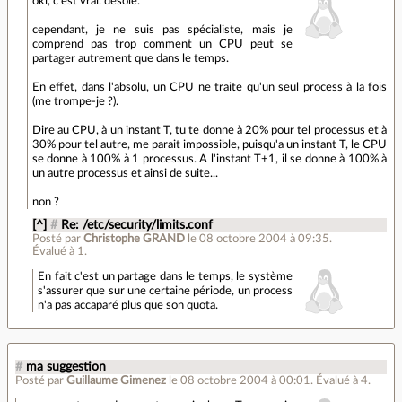
oki, c'est vrai. désolé.
cependant, je ne suis pas spécialiste, mais je
comprend pas trop comment un CPU peut se
partager autrement que dans le temps.
En effet, dans l'absolu, un CPU ne traite qu'un seul process à la fois
(me trompe-je ?).
Dire au CPU, à un instant T, tu te donne à 20% pour tel processus et à
30% pour tel autre, me parait impossible, puisqu'a un instant T, le CPU
se donne à 100% à 1 processus. A l'instant T+1, il se donne à 100% à
un autre processus et ainsi de suite...
non ?
[^]
#
Re: /etc/security/limits.conf
Posté par
Christophe GRAND
le 08 octobre 2004 à 09:35
.
Évalué à
1
.
En fait c'est un partage dans le temps, le système
s'assurer que sur une certaine période, un process
n'a pas accaparé plus que son quota.
#
ma suggestion
Posté par
Guillaume Gimenez
le 08 octobre 2004 à 00:01
.
Évalué à
4
.