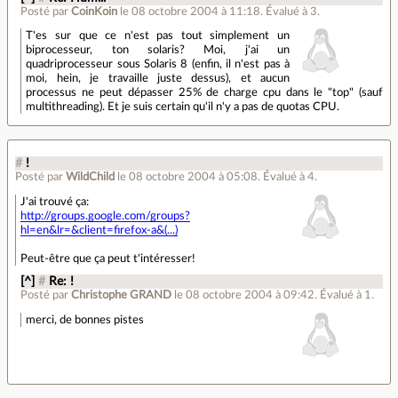
Posté par
CoinKoin
le 08 octobre 2004 à 11:18
.
Évalué à
3
.
T'es sur que ce n'est pas tout simplement un
biprocesseur, ton solaris? Moi, j'ai un
quadriprocesseur sous Solaris 8 (enfin, il n'est pas à
moi, hein, je travaille juste dessus), et aucun
processus ne peut dépasser 25% de charge cpu dans le "top" (sauf
multithreading). Et je suis certain qu'il n'y a pas de quotas CPU.
#
!
Posté par
WildChild
le 08 octobre 2004 à 05:08
.
Évalué à
4
.
J'ai trouvé ça:
http://groups.google.com/groups?
hl=en&lr=&client=firefox-a&(...)
Peut-être que ça peut t'intéresser!
[^]
#
Re: !
Posté par
Christophe GRAND
le 08 octobre 2004 à 09:42
.
Évalué à
1
.
merci, de bonnes pistes