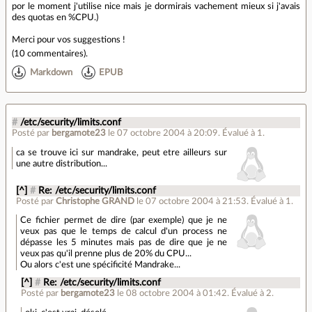
por le moment j'utilise nice mais je dormirais vachement mieux si j'avais
des quotas en %CPU.)
Merci pour vos suggestions !
(
10 commentaires
).
Markdown
EPUB
#
/etc/security/limits.conf
Posté par
bergamote23
le 07 octobre 2004 à 20:09
.
Évalué à
1
.
ca se trouve ici sur mandrake, peut etre ailleurs sur
une autre distribution...
[^]
#
Re: /etc/security/limits.conf
Posté par
Christophe GRAND
le 07 octobre 2004 à 21:53
.
Évalué à
1
.
Ce fichier permet de dire (par exemple) que je ne
veux pas que le temps de calcul d'un process ne
dépasse les 5 minutes mais pas de dire que je ne
veux pas qu'il prenne plus de 20% du CPU...
Ou alors c'est une spécificité Mandrake...
[^]
#
Re: /etc/security/limits.conf
Posté par
bergamote23
le 08 octobre 2004 à 01:42
.
Évalué à
2
.